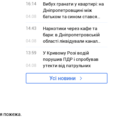
16:14
Вибух гранати у квартирі: на
Дніпропетровщині між
04.08
батьком та сином стався
конфлікт
14:43
Наркотики через кафе та
бари: в Дніпропетровській
04.08
області ліквідували канал
збуту кратому
13:59
У Кривому Розі водій
порушив ПДР і спробував
04.08
утекти від патрульних
Усі новини
ся пожежа.