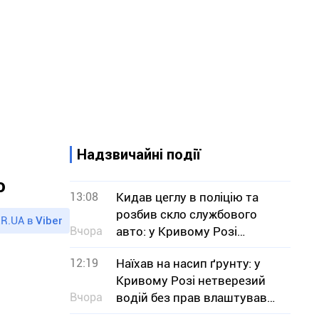
Надзвичайні події
о
13:08
Кидав цеглу в поліцію та
розбив скло службового
R.UA в
Viber
Вчора
авто: у Кривому Розі
затримали нетверезого
12:19
Наїхав на насип ґрунту: у
чоловіка
Кривому Розі нетверезий
Вчора
водій без прав влаштував
ДТП