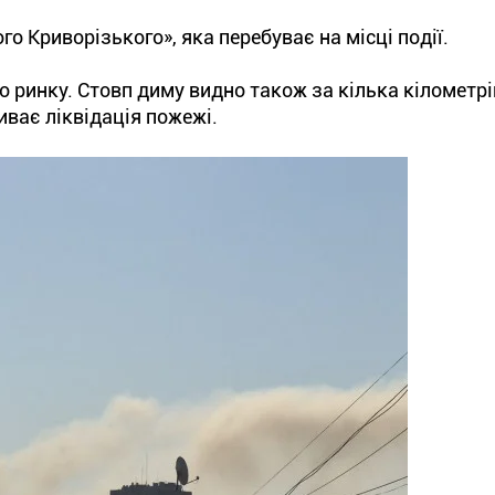
о Криворізького», яка перебуває на місці події.
 ринку. Стовп диму видно також за кілька кілометрі
ває ліквідація пожежі.