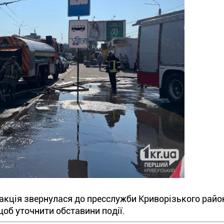
дакція звернулася до пресслужби Криворізького райо
щоб уточнити обставини події.