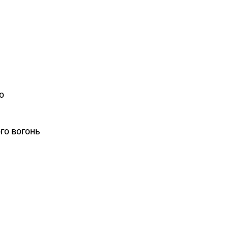
о
ого вогонь