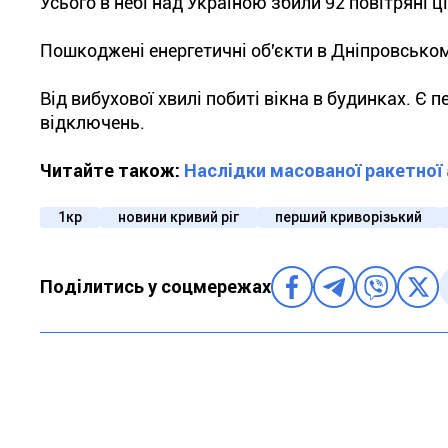
Усього в небі над Україною збили 92 повітряні ці
Пошкоджені енергетичні об'єкти в Дніпровсько
Від вибухової хвилі побиті вікна в будинках. Є 
відключень.
Читайте також:
Наслідки масованої ракетної 
1кр
новини кривий ріг
перший криворізький
Поділитись у соцмережах