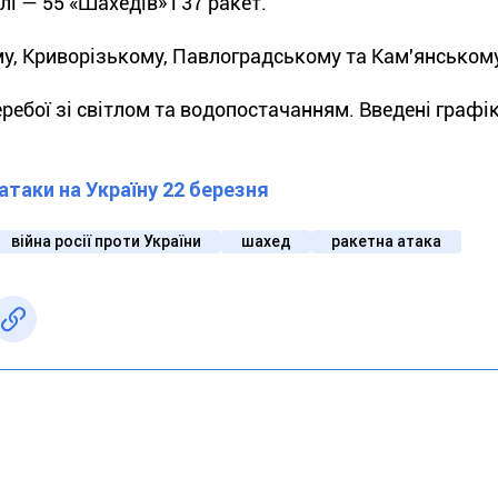
лі — 55 «Шахедів» і 37 ракет.
му, Криворізькому, Павлоградському та Кам'янськом
перебої зі світлом та водопостачанням. Введені графі
атаки на Україну 22 березня
війна росії проти України
шахед
ракетна атака