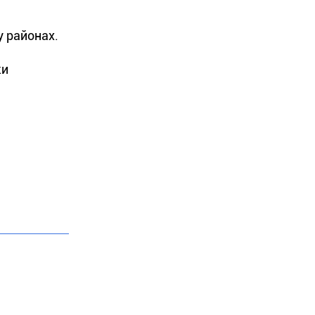
у районах.
ки