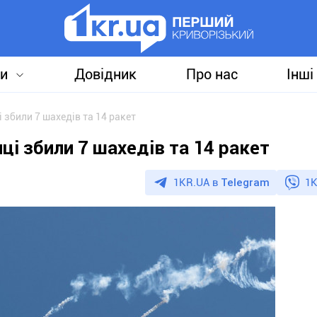
и
Довідник
Про нас
Інші
збили 7 шахедів та 14 ракет
і збили 7 шахедів та 14 ракет
1KR.UA в
Telegram
1K