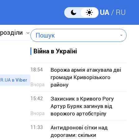
UA
RU
 розділи
Пошук
Війна в Україні
18:54
Ворожа армія атакувала дві
громади Криворізького
R.UA в
Viber
Вчора
району
15:42
Захисник з Кривого Рогу
Артур Буряк загинув від
Вчора
ворожого артобстрілу
11:33
Антидронові сітки над
дорогами: скільки