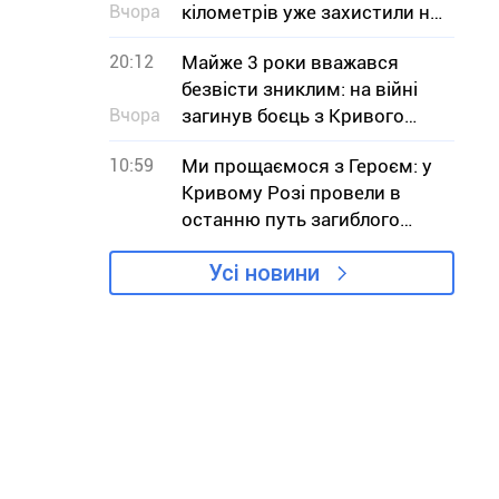
Вчора
кілометрів уже захистили на
Дніпропетровщині
20:12
Майже 3 роки вважався
безвісти зниклим: на війні
Вчора
загинув боєць з Кривого
Рогу В`ячеслав Чучмай
10:59
Ми прощаємося з Героєм: у
Кривому Розі провели в
останню путь загиблого
військового Юрія Тісьменка
Усі новини