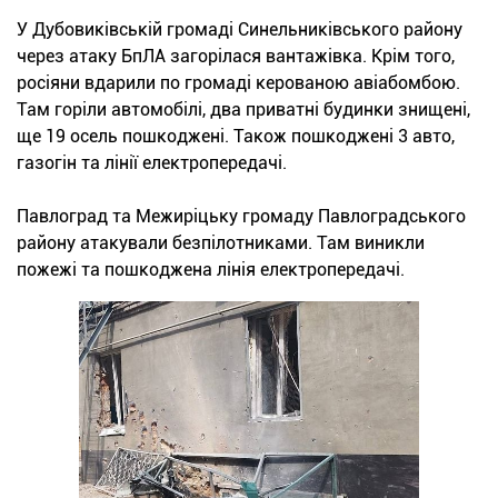
У Дубовиківській громаді Синельниківського району
через атаку БпЛА загорілася вантажівка. Крім того,
росіяни вдарили по громаді керованою авіабомбою.
Там горіли автомобілі, два приватні будинки знищені,
ще 19 осель пошкоджені. Також пошкоджені 3 авто,
газогін та лінії електропередачі.
Павлоград та Межиріцьку громаду Павлоградського
району атакували безпілотниками. Там виникли
пожежі та пошкоджена лінія електропередачі.