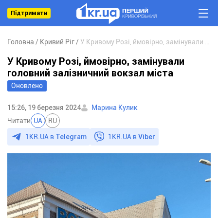
Підтримати
Головна
Кривий Ріг
У Кривому Розі, ймовірно, замінували головний залізничний вокзал міста
У Кривому Розі, ймовірно, замінували
головний залізничний вокзал міста
Оновлено
15:26, 19 березня 2024
Марина Кулик
Читати
UA
RU
1KR.UA в
Telegram
1KR.UA в
Viber