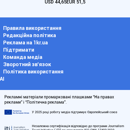
USD
44,65
EUR
51,5
Правила використання
Редакційна політика
Реклама на 1kr.ua
Підтримати
Команда медіа
Зворотний зв'язок
Політика використання
АІ
Рекламні матеріали промарковані плашками “На правах
реклами” і “Політична реклама”.
У 2025 році роботу медіа підтримує Європейський союз
Незалежна сертифікація відповідно до програми Journalism