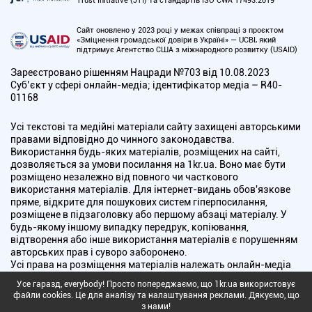
Trust Initiative (JTI) та стандартів ISO CWA 17493:2019
Сайт оновлено у 2023 році у межах співпраці з проєктом
«Зміцнення громадської довіри в Україні» — UCBI, який
підтримує Агентство США з міжнародного розвитку (USAID)
Зареєстровано рішенням Нацради №703 від 10.08.2023
Cуб’єкт у сфері онлайн-медіа; ідентифікатор медіа – R40-
01168
Усі текстові та медійні матеріали сайту захищені авторськими
правами відповідно до чинного законодавства.
Використання будь-яких матеріалів, розміщених на сайті,
дозволяється за умови посилання на 1kr.ua. Воно має бути
розміщено незалежно від повного чи часткового
використання матеріалів. Для інтернет-видань обов'язкове
пряме, відкрите для пошукових систем гіперпосилання,
розміщене в підзаголовку або першому абзаці матеріалу. У
будь-якому іншому випадку передрук, копіювання,
відтворення або інше використання матеріалів є порушенням
авторських прав і суворо заборонено.
Усі права на розміщення матеріалів належать онлайн-медіа
"Перший Криворізький". Медіа зареєстроване Національною
Усе гаразд, everybody! Просто попереджаємо, що 1kr.ua використовує
радою України з питань телебачення і радіомовлення.
файли cookies. Це для аналізу та налаштування реклами. Дякуємо, що
з нами!