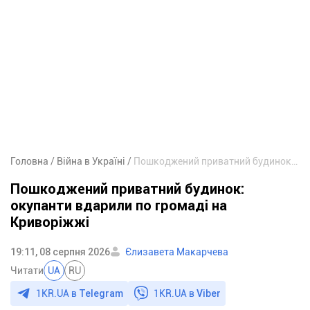
Головна
Війна в Україні
Пошкоджений приватний будинок: окупанти вдарили по громаді на Криворіжжі
Пошкоджений приватний будинок:
окупанти вдарили по громаді на
Криворіжжі
19:11, 08 серпня 2026
Єлизавета Макарчева
Читати
UA
RU
1KR.UA в
Telegram
1KR.UA в
Viber