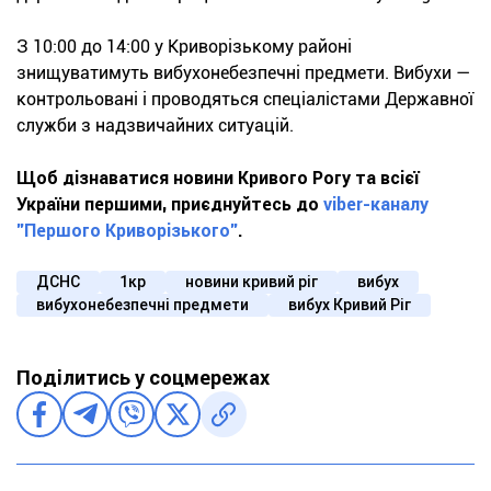
З 10:00 до 14:00 у Криворізькому районі
знищуватимуть вибухонебезпечні предмети. Вибухи —
контрольовані і проводяться спеціалістами Державної
служби з надзвичайних ситуацій.
Щоб дізнаватися новини Кривого Рогу та всієї
України першими, приєднуйтесь до
viber-каналу
"Першого Криворізького"
.
ДСНС
1кр
новини кривий ріг
вибух
вибухонебезпечні предмети
вибух Кривий Ріг
Поділитись у соцмережах