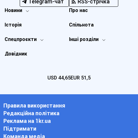
Telegram-чат
RSS-стрічка
Новини
Про нас
Історія
Спільнота
Спецпроєкти
Інші розділи
Довідник
USD
44,65
EUR
51,5
Правила використання
Редакційна політика
Реклама на 1kr.ua
Підтримати
Команда медіа