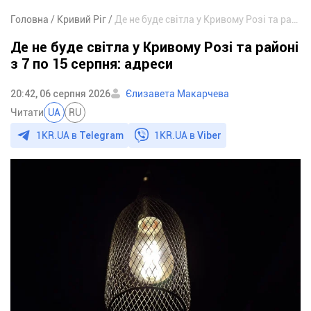
Головна
Кривий Ріг
Де не буде світла у Кривому Розі та районі з 7 по 15 серпня: адреси
Де не буде світла у Кривому Розі та районі
з 7 по 15 серпня: адреси
20:42, 06 серпня 2026
Єлизавета Макарчева
Читати
UA
RU
1KR.UA в
Telegram
1KR.UA в
Viber