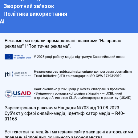
Зворотний зв'язок
Політика використання
АІ
Рекламні матеріали промарковані плашками “На правах
реклами” і “Політична реклама”.
У 2025 році роботу медіа підтримує Європейський союз
Незалежна сертифікація відповідно до програми Journalism
Trust Initiative (JTI) та стандартів ISO CWA 17493:2019
Сайт оновлено у 2023 році у межах співпраці з проєктом
«Зміцнення громадської довіри в Україні» — UCBI, який
підтримує Агентство США з міжнародного розвитку (USAID)
Зареєстровано рішенням Нацради №703 від 10.08.2023
Cуб’єкт у сфері онлайн-медіа; ідентифікатор медіа – R40-
01168
Усі текстові та медійні матеріали сайту захищені авторськими
правами відповідно до чинного законодавства.