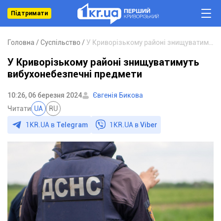
Підтримати
Головна
Суспільство
У Криворізькому районі знищуватимуть вибухонебезпечні предмети
У Криворізькому районі знищуватимуть
вибухонебезпечні предмети
10:26, 06 березня 2024
Євгенія Бикова
Читати
UA
RU
1KR.UA в
Telegram
1KR.UA в
Viber