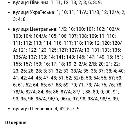
вулиця Північна: 1; 11; 12; 13; 2; 3; 6; 8; 9;
вулиця Українська: 1; 10; 11; 11/А; 11/В; 12; 12/А; 2;
3; 4; 8;
вулиця Центральна: 1/Б; 10; 100; 101; 102; 102/А;
103; 104; 104/А; 105; 106; 107; 108; 109; 11; 110;
111; 112; 113; 114; 116; 117; 118; 119; 12; 120; 120/
А; 121; 122; 123; 125; 127; 127/А; 13; 131; 133; 135;
135/А; 137; 139; 14; 141; 143; 145; 147; 149; 15; 151;
155; 157; 159; 16; 17; 18; 19; 2; 2/А; 2/В; 20; 21; 22;
23; 25; 26; 28; 3; 31; 32; 33; 33/А; 35; 36; 37; 38; 4; 40;
41; 42; 44; 45; 47; 48; 51; 52; 52/Б; 53; 54; 55; 57; 59;
6; 61; 62; 64; 65; 67; 68; 69; 70; 71; 73; 74; 75; 76; 78;
78/А; 82/А; 84; 85; 86; 87/А; 87/Г; 88; 89; 9; 90; 91;
93; 95; 96; 96/А; 96/б; 96/в; 97; 98; 98/А; 98/Б; 99;
вулиця Шевченка: 4; 42; 5; 7; 9.
10 серпня