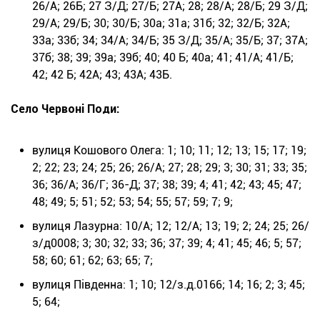
26/А; 26Б; 27 З/Д; 27/Б; 27А; 28; 28/А; 28/Б; 29 З/Д;
29/А; 29/Б; 30; 30/Б; 30а; 31а; 31б; 32; 32/Б; 32А;
33а; 33б; 34; 34/А; 34/Б; 35 З/Д; 35/А; 35/Б; 37; 37А;
37б; 38; 39; 39а; 39б; 40; 40 Б; 40а; 41; 41/А; 41/Б;
42; 42 Б; 42А; 43; 43А; 43Б.
Село Червоні Поди:
вулиця Кошового Олега: 1; 10; 11; 12; 13; 15; 17; 19;
2; 22; 23; 24; 25; 26; 26/А; 27; 28; 29; 3; 30; 31; 33; 35;
36; 36/А; 36/Г; 36-Д; 37; 38; 39; 4; 41; 42; 43; 45; 47;
48; 49; 5; 51; 52; 53; 54; 55; 57; 59; 7; 9;
вулиця Лазурна: 10/А; 12; 12/А; 13; 19; 2; 24; 25; 26/
з/д0008; 3; 30; 32; 33; 36; 37; 39; 4; 41; 45; 46; 5; 57;
58; 60; 61; 62; 63; 65; 7;
вулиця Південна: 1; 10; 12/з.д.0166; 14; 16; 2; 3; 45;
5; 64;