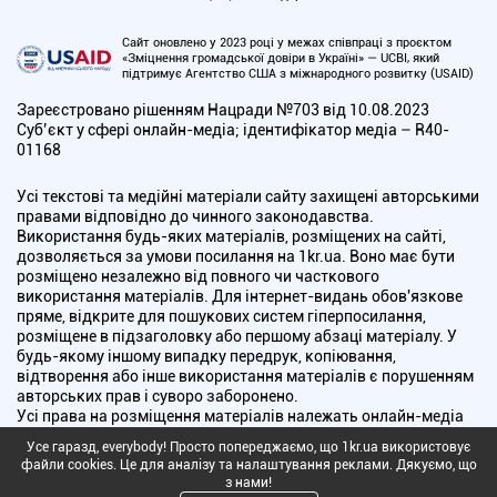
Сайт оновлено у 2023 році у межах співпраці з проєктом
«Зміцнення громадської довіри в Україні» — UCBI, який
підтримує Агентство США з міжнародного розвитку (USAID)
Зареєстровано рішенням Нацради №703 від 10.08.2023
Cуб’єкт у сфері онлайн-медіа; ідентифікатор медіа – R40-
01168
Усі текстові та медійні матеріали сайту захищені авторськими
правами відповідно до чинного законодавства.
Використання будь-яких матеріалів, розміщених на сайті,
дозволяється за умови посилання на 1kr.ua. Воно має бути
розміщено незалежно від повного чи часткового
використання матеріалів. Для інтернет-видань обов'язкове
пряме, відкрите для пошукових систем гіперпосилання,
розміщене в підзаголовку або першому абзаці матеріалу. У
будь-якому іншому випадку передрук, копіювання,
відтворення або інше використання матеріалів є порушенням
авторських прав і суворо заборонено.
Усі права на розміщення матеріалів належать онлайн-медіа
"Перший Криворізький". Медіа зареєстроване Національною
Усе гаразд, everybody! Просто попереджаємо, що 1kr.ua використовує
радою України з питань телебачення і радіомовлення.
файли cookies. Це для аналізу та налаштування реклами. Дякуємо, що
з нами!