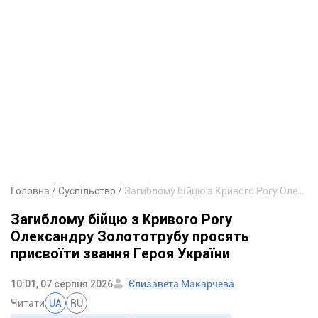
Головна
Суспільство
Загиблому бійцю з Кривого Рогу Олександру Золототрубу просять присвоїти звання Героя України
Загиблому бійцю з Кривого Рогу
Олександру Золототрубу просять
присвоїти звання Героя України
10:01, 07 серпня 2026
Єлизавета Макарчева
Читати
UA
RU