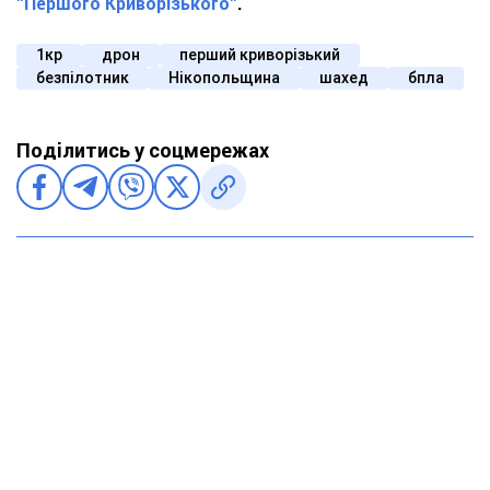
"Першого Криворізького"
.
1кр
дрон
перший криворізький
безпілотник
Нікопольщина
шахед
бпла
Поділитись у соцмережах