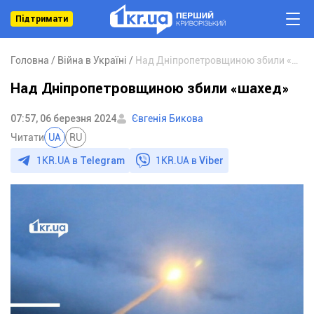
Підтримати
Головна
Війна в Україні
Над Дніпропетровщиною збили «шахед»
Над Дніпропетровщиною збили «шахед»
07:57, 06 березня 2024
Євгенія Бикова
Читати
UA
RU
1KR.UA в
Telegram
1KR.UA в
Viber