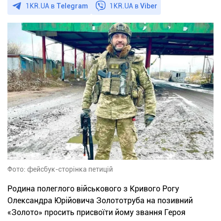
1KR.UA в
Telegram
1KR.UA в
Viber
Фото: фейсбук-сторінка петицій
Родина полеглого військового з Кривого Рогу
Олександра Юрійовича Золототруба на позивний
«Золото» просить присвоїти йому звання Героя