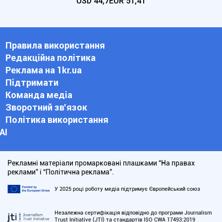
USD
44,7
EUR
51,41
Правила використання
Редакційна політика
Реклама на 1kr.ua
Підтримати
Команда медіа
Зворотний зв'язок
Політика використання
АІ
Рекламні матеріали промарковані плашками “На правах
реклами” і “Політична реклама”.
У 2025 році роботу медіа підтримує Європейський союз
Незалежна сертифікація відповідно до програми Journalism
Trust Initiative (JTI) та стандартів ISO CWA 17493:2019