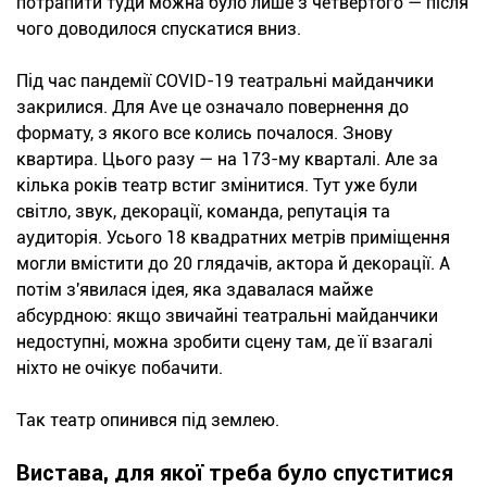
потрапити туди можна було лише з четвертого — після
чого доводилося спускатися вниз.
Під час пандемії COVID-19 театральні майданчики
закрилися. Для Ave це означало повернення до
формату, з якого все колись почалося. Знову
квартира. Цього разу — на 173-му кварталі. Але за
кілька років театр встиг змінитися. Тут уже були
світло, звук, декорації, команда, репутація та
аудиторія. Усього 18 квадратних метрів приміщення
могли вмістити до 20 глядачів, актора й декорації. А
потім з'явилася ідея, яка здавалася майже
абсурдною: якщо звичайні театральні майданчики
недоступні, можна зробити сцену там, де її взагалі
ніхто не очікує побачити.
Так театр опинився під землею.
Вистава, для якої треба було спуститися