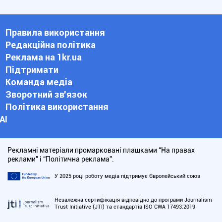
Правила використання
Редакційна політика
Реклама на 1kr.ua
Підтримати
Команда медіа
Зворотний зв'язок
Політика використання
АІ
Рекламні матеріали промарковані плашками “На правах
реклами” і “Політична реклама”.
У 2025 році роботу медіа підтримує Європейський союз
Незалежна сертифікація відповідно до програми Journalism
Trust Initiative (JTI) та стандартів ISO CWA 17493:2019