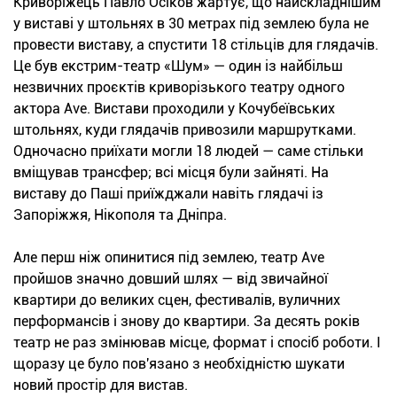
Криворіжець Павло Осіков жартує, що найскладнішим
у виставі у штольнях в 30 метрах під землею була не
провести виставу, а спустити 18 стільців для глядачів.
Це був екстрим-театр «Шум» — один із найбільш
незвичних проєктів криворізького театру одного
актора Ave. Вистави проходили у Кочубеївських
штольнях, куди глядачів привозили маршрутками.
Одночасно приїхати могли 18 людей — саме стільки
вміщував трансфер; всі місця були зайняті. На
виставу до Паші приїжджали навіть глядачі із
Запоріжжя, Нікополя та Дніпра.
Але перш ніж опинитися під землею, театр Ave
пройшов значно довший шлях — від звичайної
квартири до великих сцен, фестивалів, вуличних
перформансів і знову до квартири. За десять років
театр не раз змінював місце, формат і спосіб роботи. І
щоразу це було пов'язано з необхідністю шукати
новий простір для вистав.