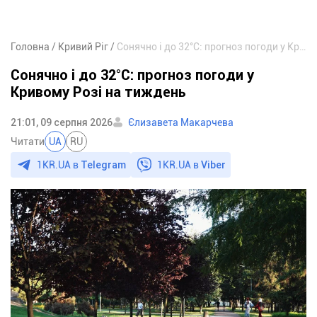
Головна
Кривий Ріг
Сонячно і до 32°С: прогноз погоди у Кривому Розі на тиждень
Сонячно і до 32°С: прогноз погоди у
Кривому Розі на тиждень
21:01, 09 серпня 2026
Єлизавета Макарчева
Читати
UA
RU
1KR.UA в
Telegram
1KR.UA в
Viber