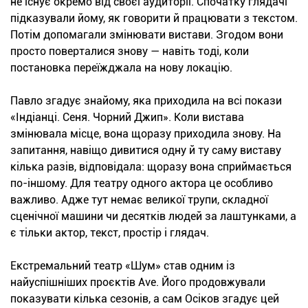
не існує окремо від своєї аудиторії. Спочатку глядачі
підказували йому, як говорити й працювати з текстом.
Потім допомагали змінювати вистави. Згодом вони
просто поверталися знову — навіть тоді, коли
постановка переїжджала на нову локацію.
Павло згадує знайому, яка приходила на всі покази
«Індіанці. Сеня. Чорний Джип». Коли вистава
змінювала місце, вона щоразу приходила знову. На
запитання, навіщо дивитися одну й ту саму виставу
кілька разів, відповідала: щоразу вона сприймається
по-іншому. Для театру одного актора це особливо
важливо. Адже тут немає великої трупи, складної
сценічної машини чи десятків людей за лаштунками, а
є тільки актор, текст, простір і глядач.
Екстремальний театр «Шум» став одним із
найуспішніших проєктів Ave. Його продовжували
показувати кілька сезонів, а сам Осіков згадує цей