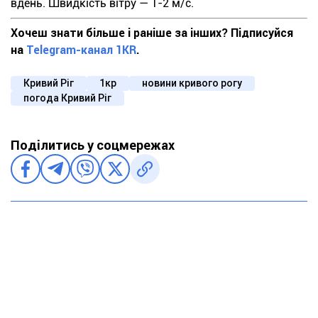
вдень. Швидкість вітру — 1-2 м/с.
Хочеш знати більше і раніше за інших? Підписуйся
на
Telegram-канал 1KR
.
Кривий Ріг
1кр
новини кривого рогу
погода Кривий Ріг
Поділитись у соцмережах