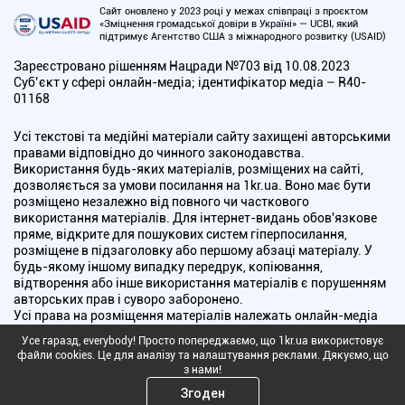
Сайт оновлено у 2023 році у межах співпраці з проєктом
«Зміцнення громадської довіри в Україні» — UCBI, який
підтримує Агентство США з міжнародного розвитку (USAID)
Зареєстровано рішенням Нацради №703 від 10.08.2023
Cуб’єкт у сфері онлайн-медіа; ідентифікатор медіа – R40-
01168
Усі текстові та медійні матеріали сайту захищені авторськими
правами відповідно до чинного законодавства.
Використання будь-яких матеріалів, розміщених на сайті,
дозволяється за умови посилання на 1kr.ua. Воно має бути
розміщено незалежно від повного чи часткового
використання матеріалів. Для інтернет-видань обов'язкове
пряме, відкрите для пошукових систем гіперпосилання,
розміщене в підзаголовку або першому абзаці матеріалу. У
будь-якому іншому випадку передрук, копіювання,
відтворення або інше використання матеріалів є порушенням
авторських прав і суворо заборонено.
Усі права на розміщення матеріалів належать онлайн-медіа
"Перший Криворізький". Медіа зареєстроване Національною
Усе гаразд, everybody! Просто попереджаємо, що 1kr.ua використовує
радою України з питань телебачення і радіомовлення.
файли cookies. Це для аналізу та налаштування реклами. Дякуємо, що
з нами!
Copyright © 2010 - 2026 Всі права захищені
Згоден