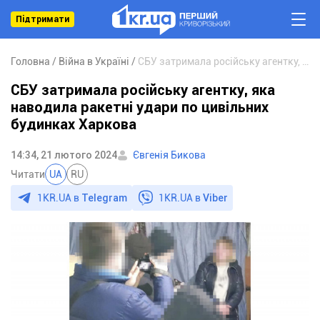
Підтримати
Головна
Війна в Україні
СБУ затримала російську агентку, яка наводила ракетні удари по цивільних будинках Харкова
СБУ затримала російську агентку, яка
наводила ракетні удари по цивільних
будинках Харкова
14:34, 21 лютого 2024
Євгенія Бикова
Читати
UA
RU
1KR.UA в
Telegram
1KR.UA в
Viber