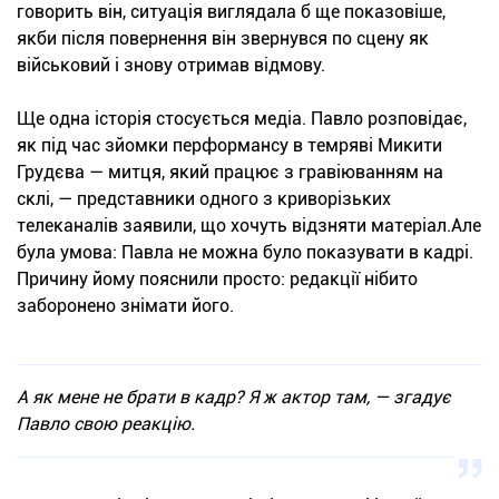
говорить він, ситуація виглядала б ще показовіше,
якби після повернення він звернувся по сцену як
військовий і знову отримав відмову.
Ще одна історія стосується медіа. Павло розповідає,
як під час зйомки перформансу в темряві Микити
Грудєва — митця, який працює з гравіюванням на
склі, — представники одного з криворізьких
телеканалів заявили, що хочуть відзняти матеріал.Але
була умова: Павла не можна було показувати в кадрі.
Причину йому пояснили просто: редакції нібито
заборонено знімати його.
А як мене не брати в кадр? Я ж актор там, — згадує
Павло свою реакцію.