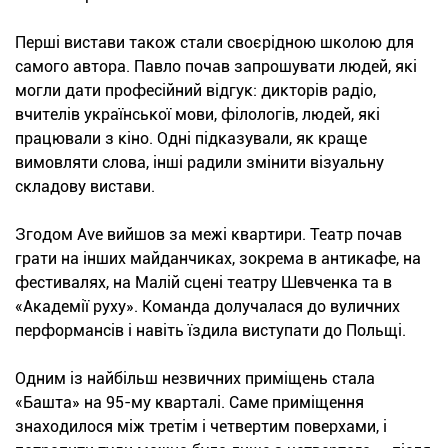
Перші вистави також стали своєрідною школою для
самого автора. Павло почав запрошувати людей, які
могли дати професійний відгук: дикторів радіо,
вчителів української мови, філологів, людей, які
працювали з кіно. Одні підказували, як краще
вимовляти слова, інші радили змінити візуальну
складову вистави.
Згодом Ave вийшов за межі квартири. Театр почав
грати на інших майданчиках, зокрема в антикафе, на
фестивалях, на Малій сцені театру Шевченка та в
«Академії руху». Команда долучалася до вуличних
перформансів і навіть їздила виступати до Польщі.
Одним із найбільш незвичних приміщень стала
«Башта» на 95-му кварталі. Саме приміщення
знаходилося між третім і четвертим поверхами, і