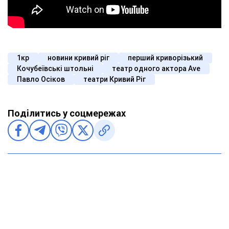
1кр
новини кривий ріг
перший криворізький
Кочубеївські штольні
театр одного актора Ave
Павло Осіков
театри Кривий Ріг
Поділитись у соцмережах