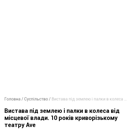
Головна
Суспільство
Вистава під землею і палки в колеса від місцевої влади. 10 років криворізькому театру Ave
Вистава під землею і палки в колеса від
місцевої влади. 10 років криворізькому
театру Ave