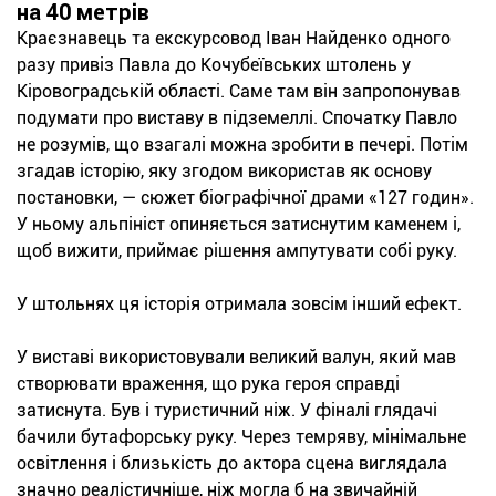
на 40 метрів
Краєзнавець та екскурсовод Іван Найденко одного
разу привіз Павла до Кочубеївських штолень у
Кіровоградській області. Саме там він запропонував
подумати про виставу в підземеллі. Спочатку Павло
не розумів, що взагалі можна зробити в печері. Потім
згадав історію, яку згодом використав як основу
постановки, — сюжет біографічної драми «127 годин».
У ньому альпініст опиняється затиснутим каменем і,
щоб вижити, приймає рішення ампутувати собі руку.
У штольнях ця історія отримала зовсім інший ефект.
У виставі використовували великий валун, який мав
створювати враження, що рука героя справді
затиснута. Був і туристичний ніж. У фіналі глядачі
бачили бутафорську руку. Через темряву, мінімальне
освітлення і близькість до актора сцена виглядала
значно реалістичніше, ніж могла б на звичайній