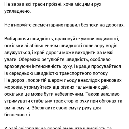
На зараз всі траси проїзні, хоча місцями рух
ускладнено.
Не ігноруйте елементарних правил безпеки на дорогах.
Вибираючи швидкість, враховуйте умови видимості,
оскільки зі збільшенням швидкості поле зору водія
звужується, і край дороги може виходити за межі
уваги. Обережно регулюйте швидкість, особливо
враховуючи інтенсивність руху, і краще просувайтеся
із середньою швидкістю транспортного потоку.
На дорозі, покритій шаром льоду внаслідок ранкових
морозів, утримуйтеся від різких гальмівних дій,
оскільки це може бути небезпечним. Також важливо
утримувати стабільну траєкторію руху при обгонах та
зміні смуги. Зберігайте свою смугу руху для
безпечності.
У разі снігопаду на дорозі зменште швидкість та