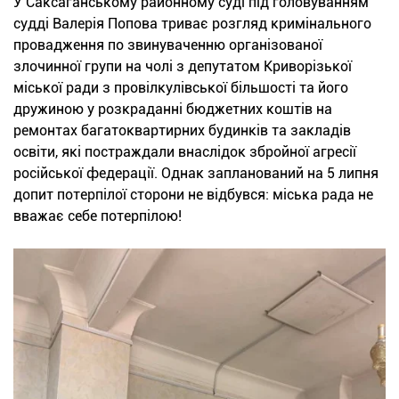
У Саксаганському районному суді під головуванням
судді Валерія Попова триває розгляд кримінального
провадження по звинуваченню організованої
злочинної групи на чолі з депутатом Криворізької
міської ради з провілкулівської більшості та його
дружиною у розкраданні бюджетних коштів на
ремонтах багатоквартирних будинків та закладів
освіти, які постраждали внаслідок збройної агресії
російської федерації. Однак запланований на 5 липня
допит потерпілої сторони не відбувся: міська рада не
вважає себе потерпілою!