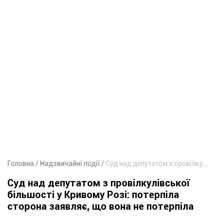
Головна
Надзвичайні події
Суд над депутатом з провілкулівської більшості у Кривому Розі: потерпіла сторона заявляє, що вона не потерпіла
Суд над депутатом з провілкулівської
більшості у Кривому Розі: потерпіла
сторона заявляє, що вона не потерпіла