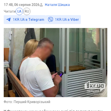
17:48, 06 серпня 2026
Наталя Шишка
Читати
UA
RU
1KR.UA в
Telegram
1KR.UA в
Viber
Фото: Перший Криворізький