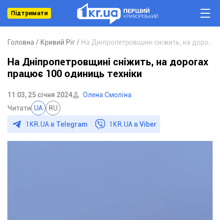
Підтримати
Головна
Кривий Ріг
На Дніпропетровщині сніжить, на дорогах працює 100 одиниць техніки
На Дніпропетровщині сніжить, на дорогах
працює 100 одиниць техніки
11:03, 25 січня 2024
Олена Смоліна
Читати
UA
RU
1KR.UA в
Telegram
1KR.UA в
Viber