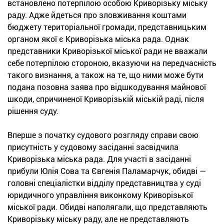
встановлено потерпілою особою Криворізьку міську
раду. Адже йдеться про зловживання коштами
бюджету територіальної громади, представницьким
органом якої є Криворізька міська рада. Однак
представники Криворізької міської ради не вважали
себе потерпілою стороною, вказуючи на передчасність
такого визнання, а також на те, що ними може бути
подана позовна заява про відшкодування майнової
шкоди, спричиненої Криворізькій міській раді, після
рішення суду.
Вперше з початку судового розгляду справи свою
присутність у судовому засіданні засвідчила
Криворізька міська рада. Для участі в засіданні
прибули Юлія Сова та Євгенія Паламарчук, обидві —
головні спеціалістки відділу представництва у суді
юридичного управління виконкому Криворізької
міської ради. Обидві наполягали, що представляють
Криворізьку міську раду, але не представляють