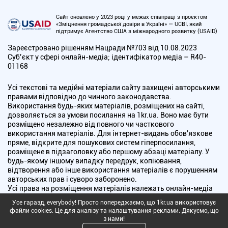
Сайт оновлено у 2023 році у межах співпраці з проєктом
«Зміцнення громадської довіри в Україні» — UCBI, який
підтримує Агентство США з міжнародного розвитку (USAID)
Зареєстровано рішенням Нацради №703 від 10.08.2023
Cуб’єкт у сфері онлайн-медіа; ідентифікатор медіа – R40-
01168
Усі текстові та медійні матеріали сайту захищені авторськими
правами відповідно до чинного законодавства.
Використання будь-яких матеріалів, розміщених на сайті,
дозволяється за умови посилання на 1kr.ua. Воно має бути
розміщено незалежно від повного чи часткового
використання матеріалів. Для інтернет-видань обов'язкове
пряме, відкрите для пошукових систем гіперпосилання,
розміщене в підзаголовку або першому абзаці матеріалу. У
будь-якому іншому випадку передрук, копіювання,
відтворення або інше використання матеріалів є порушенням
авторських прав і суворо заборонено.
Усі права на розміщення матеріалів належать онлайн-медіа
"Перший Криворізький". Медіа зареєстроване Національною
Усе гаразд, everybody! Просто попереджаємо, що 1kr.ua використовує
радою України з питань телебачення і радіомовлення.
файли cookies. Це для аналізу та налаштування реклами. Дякуємо, що
з нами!
Copyright © 2010 - 2026 Всі права захищені