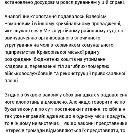
встановлено досудовим розслідуванням у цій справі.
Аналогічне клопотання подавалось Валерієм
Романовим і в іншому кримінальному провадженні,
яке слухається у Металургійному районному суді, по
звинуваченню організованого злочинного
угрупування на чолі з керівником комунального
підприємства Криворізької міської ради у
розкраданні бюджетних коштів на утриманні
кладовищ, перевезенні тіл загиблих/померлих
військовослужбовців та реконструкції привокзальної
площі.
Згідно з буквою закону у обох випадках у задоволенні
його клопотань відмовлено. Але якщо говорити не по
букві закону, а по суті постановки питання, то хіба він
так уже неправий: адже якщо в одному місці крадуть,
то в іншому не вистачає. І якщо законні представники
інтересів громади відмовляються їх представляти, то