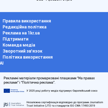
Правила використання
Редакційна політика
Реклама на 1kr.ua
Підтримати
Команда медіа
Зворотний зв'язок
Політика використання
АІ
Рекламні матеріали промарковані плашками “На правах
реклами” і “Політична реклама”.
У 2025 році роботу медіа підтримує Європейський союз
Незалежна сертифікація відповідно до програми Journalism
Trust Initiative (JTI) та стандартів ISO CWA 17493:2019