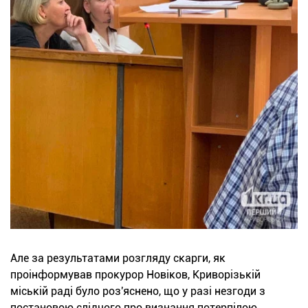
Але за результатами розгляду скарги, як
проінформував прокурор Новіков, Криворізькій
міській раді було роз'яснено, що у разі незгоди з
постановою слідчого про визнання потерпілою