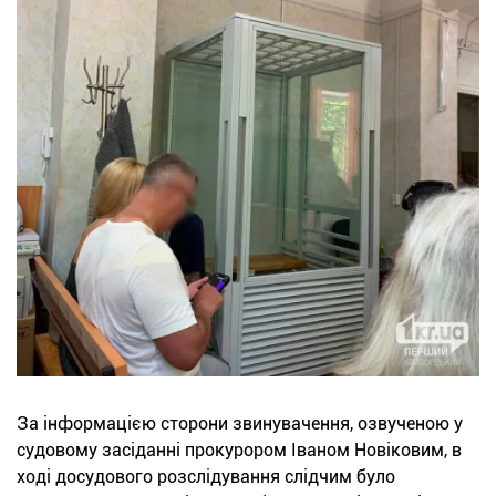
За інформацією сторони звинувачення, озвученою у
судовому засіданні прокурором Іваном Новіковим, в
ході досудового розслідування слідчим було