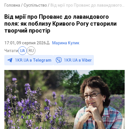
Головна
Суспільство
Від мрії про Прованс до лавандового поля: як поблизу Кривого Рогу створили творчий простір
Від мрії про Прованс до лавандового
поля: як поблизу Кривого Рогу створили
творчий простір
17:01, 09 серпня 2026
Марина Кулик
Читати
UA
RU
1KR.UA в
Telegram
1KR.UA в
Viber