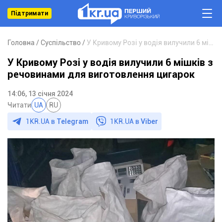
Підтримати
Головна
Суспільство
У Кривому Розі у водія вилучили 6 мішків з речовинами для виготовлення цигарок
У Кривому Розі у водія вилучили 6 мішків з
речовинами для виготовлення цигарок
14:06, 13 січня 2024
Читати
UA
RU
1KR.UA в
Telegram
1KR.UA в
Viber