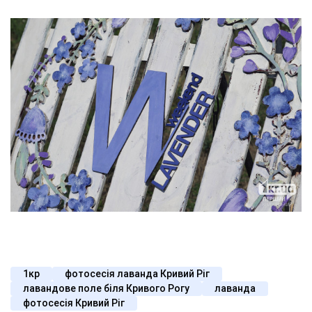
1кр
фотосесія лаванда Кривий Ріг
лавандове поле біля Кривого Рогу
лаванда
фотосесія Кривий Ріг