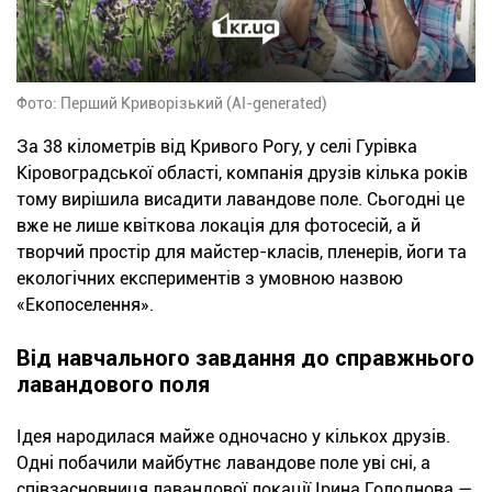
Фото: Перший Криворізький (AI-generated)
За 38 кілометрів від Кривого Рогу, у селі Гурівка
Кіровоградської області, компанія друзів кілька років
тому вирішила висадити лавандове поле. Сьогодні це
вже не лише квіткова локація для фотосесій, а й
творчий простір для майстер-класів, пленерів, йоги та
екологічних експериментів з умовною назвою
«Екопоселення».
Від навчального завдання до справжнього
лавандового поля
Ідея народилася майже одночасно у кількох друзів.
Одні побачили майбутнє лавандове поле уві сні, а
співзасновниця лавандової локації Ірина Голоднова —