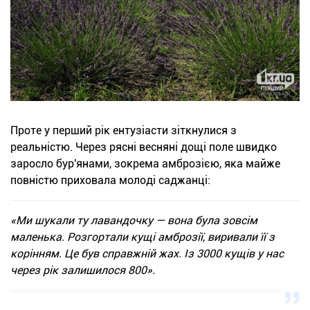
Проте у перший рік ентузіасти зіткнулися з
реальністю. Через рясні весняні дощі поле швидко
заросло бур'янами, зокрема амброзією, яка майже
повністю приховала молоді саджанці:
«Ми шукали ту лавандочку — вона була зовсім
маленька. Розгортали кущі амброзії, виривали її з
корінням. Це був справжній жах. Із 3000 кущів у нас
через рік залишилося 800».