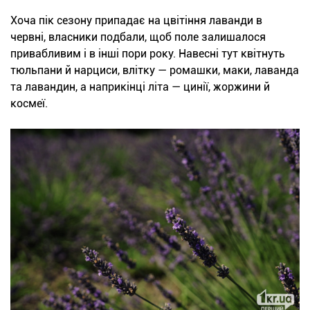
Хоча пік сезону припадає на цвітіння лаванди в
червні, власники подбали, щоб поле залишалося
привабливим і в інші пори року. Навесні тут квітнуть
тюльпани й нарциси, влітку — ромашки, маки, лаванда
та лавандин, а наприкінці літа — цинії, жоржини й
космеї.