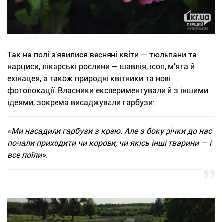
Так на полі з'явилися весняні квіти — тюльпани та
нарциси, лікарські рослини — шавлія, ісоп, м'ята й
ехінацея, а також природні квітники та нові
фотолокації. Власники експериментували й з іншими
ідеями, зокрема висаджували гарбузи:
«Ми насадили гарбузи з краю. Але з боку річки до нас
почали приходити чи корови, чи якісь інші тварини — і
все поїли».