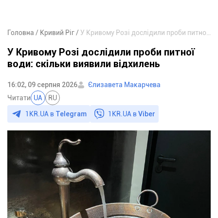
Головна
Кривий Ріг
У Кривому Розі дослідили проби питної води: скільки виявили відхилень
У Кривому Розі дослідили проби питної
води: скільки виявили відхилень
16:02, 09 серпня 2026
Єлизавета Макарчева
Читати
UA
RU
1KR.UA в
Telegram
1KR.UA в
Viber