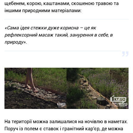
щебенем, корою, каштанами, скошеною травою та
іншими природними матеріалами:
«Сама ідея стежки дуже корисна – це як
рефлексорний масаж такий, занурення в себе, в
природу».
На території можна залишалися на ночівлю в наметах.
Поруч із полем є ставок і гранітний кар'єр, де можна