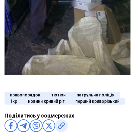
правопорядок
тютюн
патрульна поліція
1кр
новини кривий ріг
перший криворізький
Поділитись у соцмережах