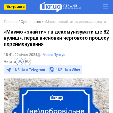
Підтримати
Головна
Суспільство
«Маємо «знайти» та декомунізувати ще 82 вулиці»: перші висновки чергового процесу перейменування
«Маємо «знайти» та декомунізувати ще 82
вулиці»: перші висновки чергового процесу
перейменування
18:41, 09 січня 2024
Марія Пунтус
Читати
UA
RU
1KR.UA в
Telegram
1KR.UA в
Viber