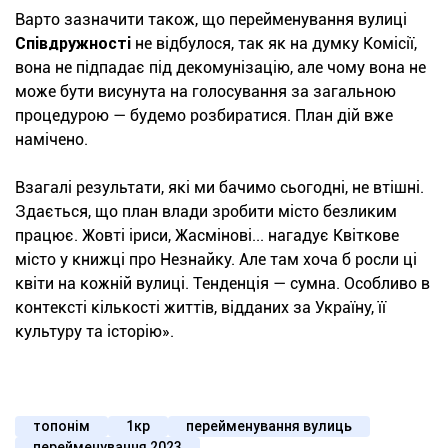
Варто зазначити також, що перейменування вулиці
Співдружності
не відбулося, так як на думку Комісії,
вона не підпадає під декомунізацію, але чому вона не
може бути висунута на голосування за загальною
процедурою — будемо розбиратися. План дій вже
намічено.
Взагалі результати, які ми бачимо сьогодні, не втішні.
Здається, що план влади зробити місто безликим
працює. Жовті іриси, Жасмінові... нагадує Квіткове
місто у книжці про Незнайку. Але там хоча б росли ці
квіти на кожній вулиці. Тенденція — сумна. Особливо в
контексті кількості життів, відданих за Україну, її
культуру та історію».
топонім
1кр
перейменування вулиць
перейменування 2023