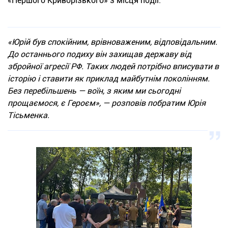
«Першого Криворізького» з місця події.
«Юрій був спокійним, врівноваженим, відповідальним.
До останнього подиху він захищав державу від
збройної агресії РФ. Таких людей потрібно вписувати в
історію і ставити як приклад майбутнім поколінням.
Без перебільшень — воїн, з яким ми сьогодні
прощаємося, є Героєм», — розповів побратим Юрія
Тісьменка.