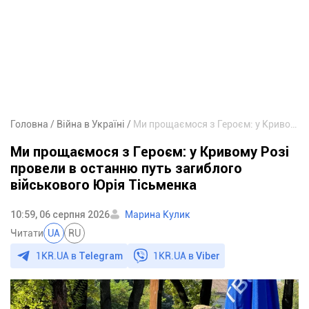
Головна
Війна в Україні
Ми прощаємося з Героєм: у Кривому Розі провели в останню путь загиблого військового Юрія Тісьменка
Ми прощаємося з Героєм: у Кривому Розі
провели в останню путь загиблого
військового Юрія Тісьменка
10:59, 06 серпня 2026
Марина Кулик
Читати
UA
RU
1KR.UA в
Telegram
1KR.UA в
Viber