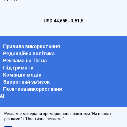
USD
44,65
EUR
51,5
Правила використання
Редакційна політика
Реклама на 1kr.ua
Підтримати
Команда медіа
Зворотний зв'язок
Політика використання
АІ
Рекламні матеріали промарковані плашками “На правах
реклами” і “Політична реклама”.