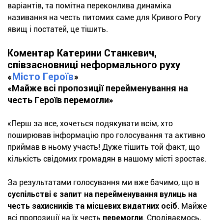
варіантів, та помітна переконлива динаміка
називання на честь питомих саме для Кривого Рогу
явищ і постатей, це тішить.
Коментар Катерини Станкевич,
співзасновниці неформального руху
«
Місто Героїв
»
«
Майже всі пропозиції перейменування на
честь Героїв перемогли»
«Перш за все, хочеться подякувати всім, хто
поширював інформацію про голосування та активно
приймав в ньому участь! Дуже тішить той факт, що
кількість свідомих громадян в нашому місті зростає.
За результатами голосування ми вже бачимо, що в
суспільстві є запит на перейменування вулиць на
честь захисників
та місцевих видатних осіб
. Майже
всі пропозиції на їх честь
перемогли
. Сподіваємось,