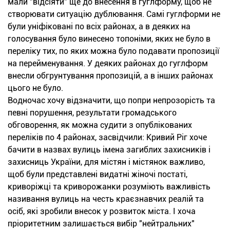
мали "відсіяти" ще до внесення в гуглформу, щоб не
створювати ситуацію дублювання. Самі гуглформи не
були уніфіковані по всіх районах, а в деяких на
голосування було винесено топоніми, яких не було в
переліку тих, по яких можна було подавати пропозиції
на перейменування. У деяких районах до гуглформ
внесли обгрунтування пропозицій, а в інших районах
цього не було.
Водночас хочу відзначити, що попри непрозорість та
певні порушення, результати громадського
обговорення, як можна судити з опублікованих
переліків по 4 районах, засвідчили: Кривий Ріг хоче
бачити в назвах вулиць імена загиблих захисників і
захисниць України, для містян і містянок важливо,
щоб були представлені видатні жіночі постаті,
криворіжці та криворожанки розуміють важливість
називання вулиць на честь краєзнавчих реалій та
осіб, які зробили внесок у розвиток міста. І хоча
пріоритетним залишається вибір "нейтральних"