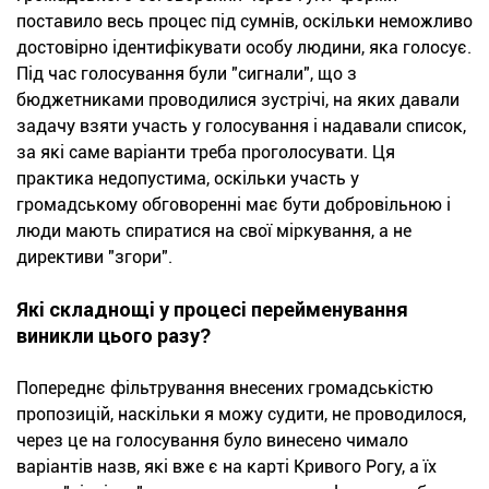
поставило весь процес під сумнів, оскільки неможливо
достовірно ідентифікувати особу людини, яка голосує.
Під час голосування були "сигнали", що з
бюджетниками проводилися зустрічі, на яких давали
задачу взяти участь у голосування і надавали список,
за які саме варіанти треба проголосувати. Ця
практика недопустима, оскільки участь у
громадському обговоренні має бути добровільною і
люди мають спиратися на свої міркування, а не
директиви "згори".
Які складнощі у процесі перейменування
виникли цього разу?
Попереднє фільтрування внесених громадськістю
пропозицій, наскільки я можу судити, не проводилося,
через це на голосування було винесено чимало
варіантів назв, які вже є на карті Кривого Рогу, а їх