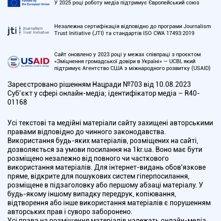
У 2025 році роботу медіа підтримує Європейський союз
Незалежна сертифікація відповідно до програми Journalism
Trust Initiative (JTI) та стандартів ISO CWA 17493:2019
Сайт оновлено у 2023 році у межах співпраці з проєктом
«Зміцнення громадської довіри в Україні» — UCBI, який
підтримує Агентство США з міжнародного розвитку (USAID)
Зареєстровано рішенням Нацради №703 від 10.08.2023
Cуб’єкт у сфері онлайн-медіа; ідентифікатор медіа – R40-
01168
Усі текстові та медійні матеріали сайту захищені авторськими
правами відповідно до чинного законодавства.
Використання будь-яких матеріалів, розміщених на сайті,
дозволяється за умови посилання на 1kr.ua. Воно має бути
розміщено незалежно від повного чи часткового
використання матеріалів. Для інтернет-видань обов'язкове
пряме, відкрите для пошукових систем гіперпосилання,
розміщене в підзаголовку або першому абзаці матеріалу. У
будь-якому іншому випадку передрук, копіювання,
відтворення або інше використання матеріалів є порушенням
авторських прав і суворо заборонено.
Усі права на розміщення матеріалів належать онлайн-медіа