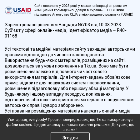
Сайт оновлено у 2023 році у межах співпраці з проєктом
«Зміцнення громадської довіри в Україні» — UCBI, який
підтримує Агентство США з міжнародного розвитку (USAID)
Зареєстровано рішенням Нацради №703 від 10.08.2023
Cуб’єкт у сфері онлайн-медіа; ідентифікатор медіа – R40-
01168
Усі текстові та медійні матеріали сайту захищені авторськими
правами відповідно до чинного законодавства.
Використання будь-яких матеріалів, розміщених на сайті,
дозволяється за умови посилання на 1kr.ua. Воно має бути
розміщено незалежно від повного чи часткового
використання матеріалів. Для інтернет-видань обов'язкове
пряме, відкрите для пошукових систем гіперпосилання,
розміщене в підзаголовку або першому абзаці матеріалу. У
будь-якому іншому випадку передрук, копіювання,
відтворення або інше використання матеріалів є порушенням
авторських прав і суворо заборонено.
Усі права на розміщення матеріалів належать онлайн-медіа
"Перший Криворізький". Медіа зареєстроване Національною
Усе гаразд, everybody! Просто попереджаємо, що 1kr.ua використовує
радою України з питань телебачення і радіомовлення.
файли cookies. Це для аналізу та налаштування реклами. Дякуємо, що
з нами!
Copyright © 2010 - 2026 Всі права захищені
Згоден