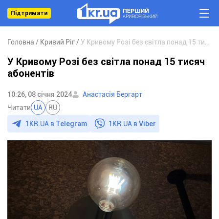
Підтримати
Головна
Кривий Ріг
У Кривому Розі без світла понад 15 тисяч абонентів
У Кривому Розі без світла понад 15 тисяч
абонентів
10:26, 08 січня 2024
Анастасія Бергарт
Читати
UA
RU
1KR.UA в
Telegram
1KR.UA в
Viber