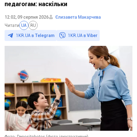
педагогам: наскільки
12:02, 09 серпня 2026
Єлизавета Макарчева
Читати
UA
RU
1KR.UA в
Telegram
1KR.UA в
Viber
Фото: Depositphotos (фото ілюстративне)