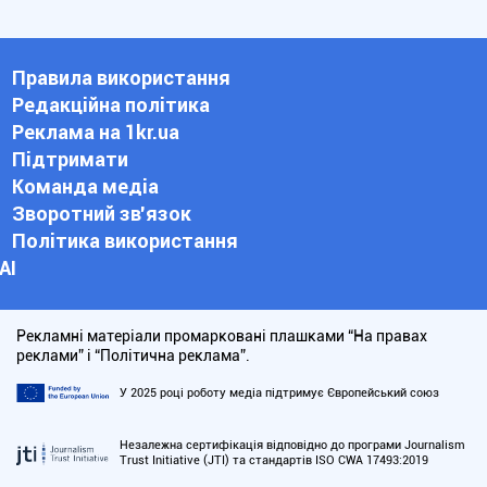
Правила використання
Редакційна політика
Реклама на 1kr.ua
Підтримати
Команда медіа
Зворотний зв'язок
Політика використання
АІ
Рекламні матеріали промарковані плашками “На правах
реклами” і “Політична реклама”.
У 2025 році роботу медіа підтримує Європейський союз
Незалежна сертифікація відповідно до програми Journalism
Trust Initiative (JTI) та стандартів ISO CWA 17493:2019