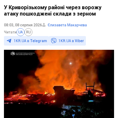
У Криворізькому районі через ворожу
атаку пошкоджені склади з зерном
08:03, 08 серпня 2026
Єлизавета Макарчева
Читати
UA
RU
1KR.UA в
Telegram
1KR.UA в
Viber