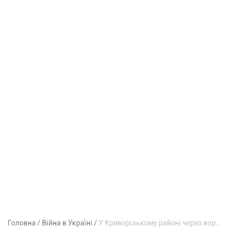
Головна
Війна в Україні
У Криворізькому районі через ворожу атаку пошкоджені склади з зерном