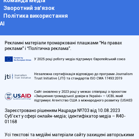
Команда медіа
Зворотний зв'язок
Політика використання
АІ
Рекламні матеріали промарковані плашками “На правах
реклами” і “Політична реклама”.
У 2025 році роботу медіа підтримує Європейський союз
Незалежна сертифікація відповідно до програми Journalism
Trust Initiative (JTI) та стандартів ISO CWA 17493:2019
Сайт оновлено у 2023 році у межах співпраці з проєктом
«Зміцнення громадської довіри в Україні» — UCBI, який
підтримує Агентство США з міжнародного розвитку (USAID)
Зареєстровано рішенням Нацради №703 від 10.08.2023
Cуб’єкт у сфері онлайн-медіа; ідентифікатор медіа – R40-
01168
Усі текстові та медійні матеріали сайту захищені авторськими