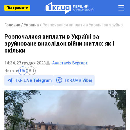
Підтримати
Головна
Україна
Розпочалися виплати в Україні за зруйноване внаслідок війни житло: як і скільки
Розпочалися виплати в Україні за
зруйноване внаслідок війни житло: як і
скільки
14:34, 27 грудня 2023
Анастасія Бергарт
Читати
UA
RU
1KR.UA в
Telegram
1KR.UA в
Viber