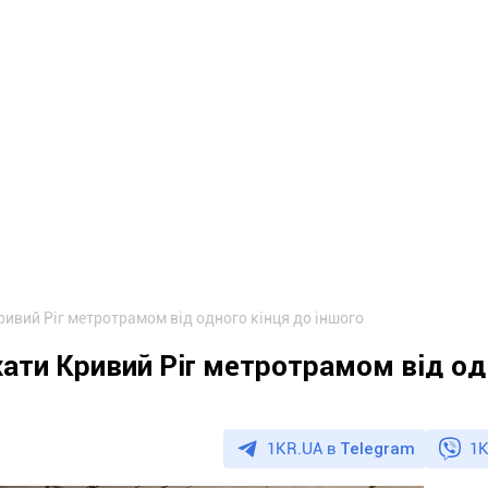
ривий Ріг метротрамом від одного кінця до іншого
їхати Кривий Ріг метротрамом від о
1KR.UA в
Telegram
1K