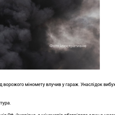
яд ворожого міномету влучив у гараж. Унаслідок вибу
тура.