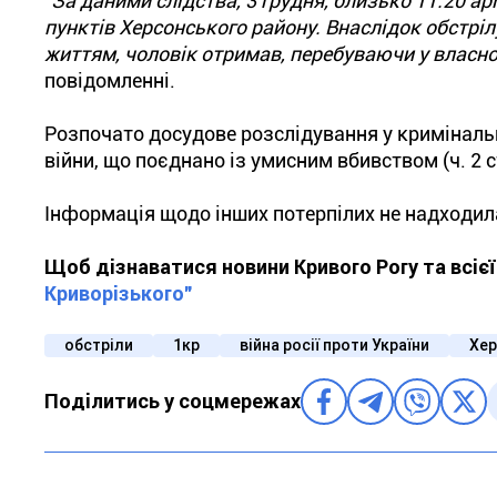
"За даними слідства, 3 грудня, близько 11:20 ар
пунктів Херсонського району. Внаслідок обстріл
життям, чоловік отримав, перебуваючи у власно
повідомленні.
Розпочато досудове розслідування у криміналь
війни, що поєднано із умисним вбивством (ч. 2 ст
Інформація щодо інших потерпілих не надходил
Щоб дізнаватися новини Кривого Рогу та всіє
Криворізького"
обстріли
1кр
війна росії проти України
Хер
Поділитись у соцмережах