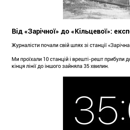
Від «Зарічної» до «Кільцевої»: екс
Журналісти почали свій шлях зі станції «Зарічна
Ми проїхали 10 станцій і врешті-решт прибули 
кінця лінії до іншого зайняла 35 хвилин.