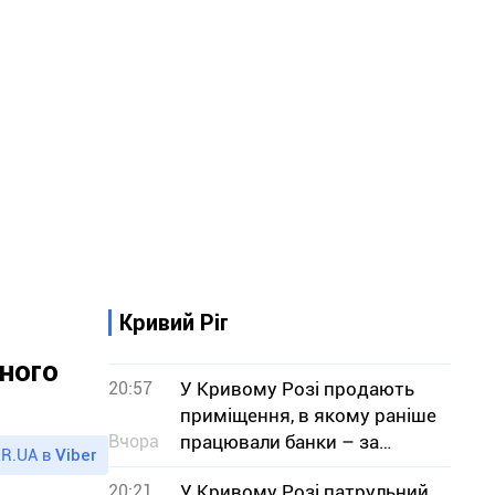
Кривий Ріг
дного
20:57
У Кривому Розі продають
приміщення, в якому раніше
Вчора
працювали банки – за
R.UA в
Viber
скільки мільйонів гривень
20:21
У Кривому Розі патрульний