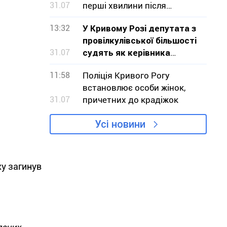
31.07
перші хвилини після
ракетного удару по
13:32
У Кривому Розі депутата з
Радушному
провілкулівської більшості
31.07
судять як керівника
організованої злочинної
11:58
Поліція Кривого Рогу
групи
встановлює особи жінок,
31.07
причетних до крадіжок
Усі новини
ху загинув