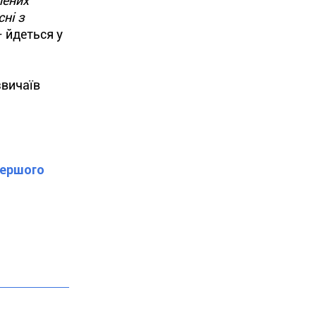
лених
сні з
 йдеться у
звичаїв
Першого