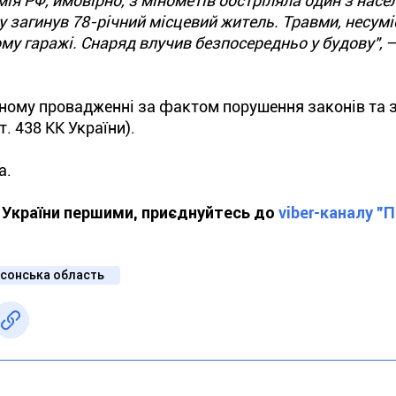
мія РФ, ймовірно, з мінометів обстріляла один з насе
у загинув 78-річний місцевий житель. Травми, несумі
му гаражі. Снаряд влучив безпосередньо у будову",
—
ному провадженні за фактом порушення законів та 
. 438 КК України).
а.
ї України першими, приєднуйтесь до
viber-каналу "
сонська область