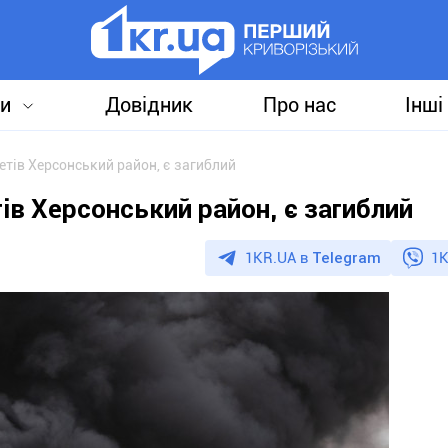
и
Довідник
Про нас
Інші
етів Херсонський район, є загиблий
ів Херсонський район, є загиблий
1KR.UA в
Telegram
1K