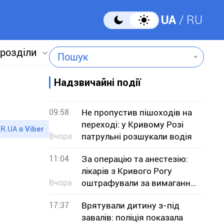
UA
RU
 розділи
Пошук
Надзвичайні події
09:58
Не пропустив пішоходів на
переході: у Кривому Розі
R.UA в
Viber
Вчора
патрульні розшукали водія
11:04
За операцію та анестезію:
лікарів з Кривого Рогу
Вчора
оштрафували за вимагання
грошей у пацієнта
17:37
Врятували дитину з-під
завалів: поліція показала