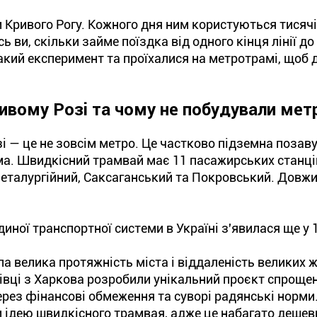
Кривого Рогу. Кожного дня ним користуються тисяч
ь ви, скільки займе поїздка від одного кінця лінії до
кий експеримент та проїхалися на метротрамі, щоб д
ивому Розі та чому не побудували мет
і — це не зовсім метро. Це частково підземна позав
а. Швидкісний трамвай має 11 пасажирських станцій,
Металургійний, Саксаганський та Покровський. Довж
диної транспортної системи в Україні з'явилася ще у 
 велика протяжність міста і віддаленість великих 
івці з Харкова розробили унікальний проєкт спрощен
ерез фінансові обмеження та суворі радянські норми
и ідею швидкісного трамвая, адже це набагато дешев