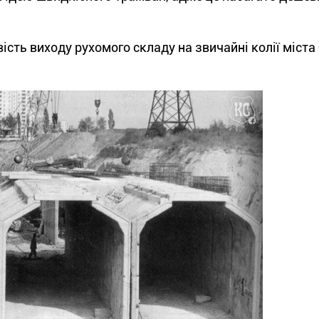
ть виходу рухомого складу на звичайні колії міста