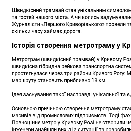
Швидкісний трамвай став унікальним символом 
та гостей нашого міста. А чи колись задумувалис
Журналісти «Першого Криворізького» провели та
скільки часу займає дорога.
Історія створення метротраму у Кр
Метротрам (швидкісний трамвай) у Кривому Роз
швидкісна гібридна рейкова транспортна систем
простягнулася через три райони Кривого Рогу: 
маршруту становить приблизно 18 км.
Ідея заснування такої насправді унікальної та є
Основною причиною створення метротраму стала
масивів від промислових підприємств. Тоді фах
Повноцінне метро у Кривому Розі не створили ч
інженери знайшли вихід із ситуації та розробил