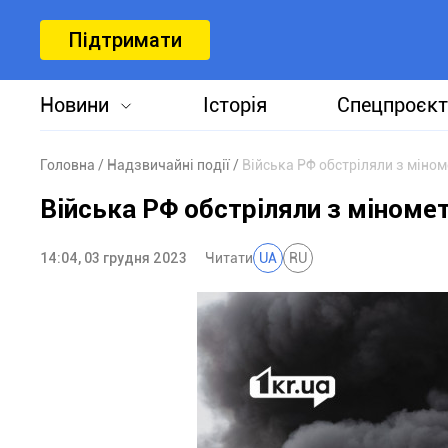
Підтримати
Новини
Історія
Спецпроєкт
Головна
Надзвичайні події
Війська РФ обстріляли з міном
Війська РФ обстріляли з міномет
14:04, 03 грудня 2023
Читати
UA
RU