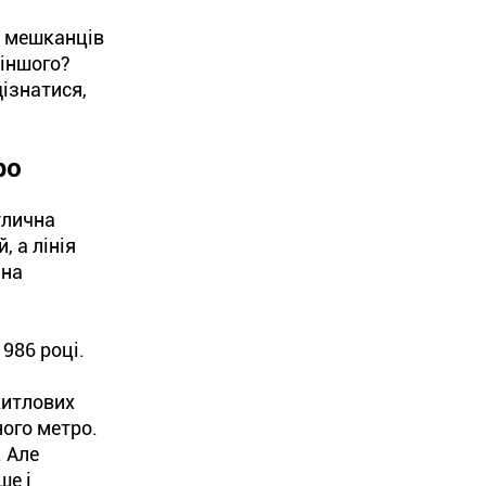
і мешканців
 іншого?
ізнатися,
ро
улична
 а лінія
ина
1986 році.
житлових
ого метро.
. Але
ше і