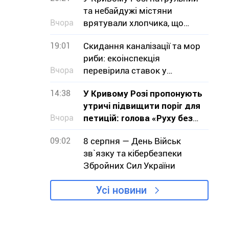
та небайдужі містяни
Вчора
врятували хлопчика, що
тонув
19:01
Скидання каналізації та мор
риби: екоінспекція
Вчора
перевірила ставок у
Кривому Розі
14:38
У Кривому Розі пропонують
утричі підвищити поріг для
Вчора
петицій: голова «Руху без
меж» звернувся до влади з
09:02
8 серпня — День Військ
критикою проєкту
зв`язку та кібербезпеки
Збройних Сил України
Усі новини