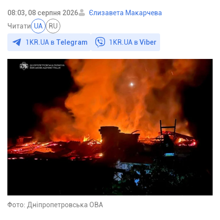
08:03, 08 серпня 2026
Єлизавета Макарчева
Читати
UA
RU
1KR.UA в
Telegram
1KR.UA в
Viber
Фото: Дніпропетровська ОВА