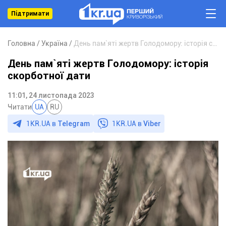
Підтримати
Головна
Україна
День пам`яті жертв Голодомору: історія скорботної дати
День пам`яті жертв Голодомору: історія
скорботної дати
11:01, 24 листопада 2023
Читати
UA
RU
1KR.UA в
Telegram
1KR.UA в
Viber