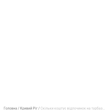
Головна
Кривий Ріг
Скільки коштує відпочинок на турбазах під Кривим Рогом