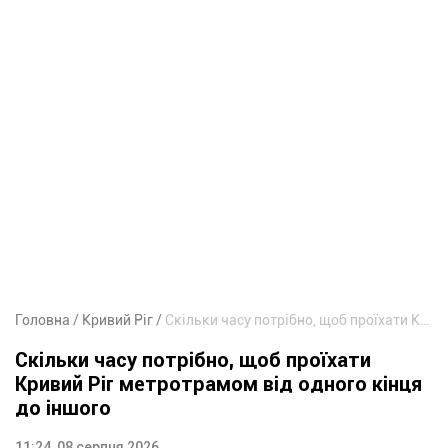
Головна
Кривий Ріг
Скільки часу потрібно, щоб проїхати Кривий Ріг метротрамом від одного кінця до іншого
Скільки часу потрібно, щоб проїхати
Кривий Ріг метротрамом від одного кінця
до іншого
11:24, 08 серпня 2026