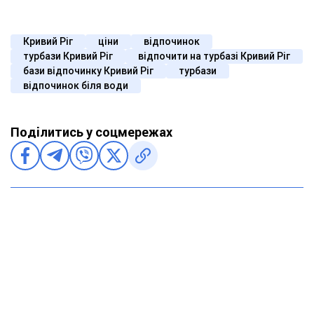
Кривий Ріг
ціни
відпочинок
турбази Кривий Ріг
відпочити на турбазі Кривий Ріг
бази відпочинку Кривий Ріг
турбази
відпочинок біля води
Поділитись у соцмережах