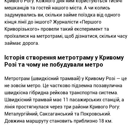
Кривого Рогу. Кожного дня ним користуються тисячі
мешканців та гостей нашого міста. А чи колись
задумувались ви, скільки займе поїздка від одного
кінця лінії до іншого? Журналісти «Першого
Криворізького» провели такий експеримент та
проїхалися на метротрамі, щоб дізнатися, скільки часу
займає дорога.
Історія створення метротраму у Кривому
Розі та чому не побудували метро
Метротрам (швидкісний трамвай) у Кривому Розі — це
не зовсім метро. Це частково підземна позавулична
швидкісна гібридна рейкова транспортна система.
Швидкісний трамвай має 11 пасажирських станцій, а
лінія простягнулася через три райони Кривого Рогу:
Металургійний, Саксаганський та Покровський.
Довжина маршруту становить приблизно 18 км.