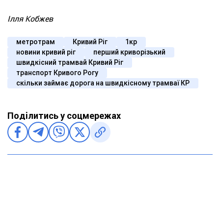
Ілля Кобжев
метротрам
Кривий Ріг
1кр
новини кривий ріг
перший криворізький
швидкісний трамвай Кривий Ріг
транспорт Кривого Рогу
скільки займає дорога на швидкісному трамваї КР
Поділитись у соцмережах