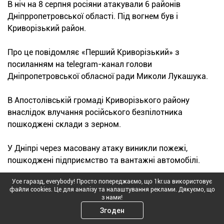
В ніч на 8 серпня росіяни атакували 6 районів
Дніпрропетровської області. Під вогнем був і
Криворізький район.
Про це повідомляє «Перший Криворізький» з
посиланням на telegram-канал голови
Дніпропетровської обласної ради Миколи Лукашука.
В Апостолівській громаді Криворізького району
внаслідок влучання російського безпілотника
пошкоджені склади з зерном.
У Дніпрі через масовану атаку виникли пожежі,
пошкоджені підприємство та вантажні автомобілі.
Усе гаразд, everybody! Просто попереджаємо, що 1kr.ua використовує
У Нікопольському районі били по Нікополю,
файли cookies. Це для аналізу та налаштування реклами. Дякуємо, що
Марганецькій та Покровській сільській громадах.
з нами!
Пошкоджені автозаправна станція та приватний
Згоден
будинок, виникла пожежа. У Нікополі постраждала 35-