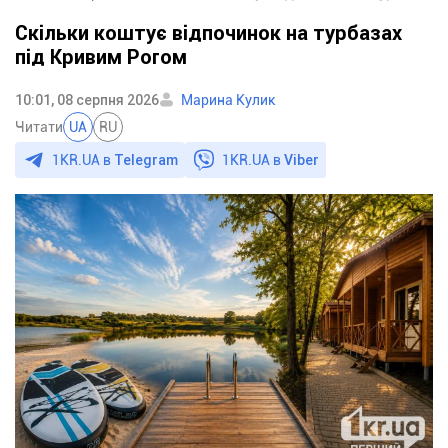
Скільки коштує відпочинок на турбазах
під Кривим Рогом
10:01, 08 серпня 2026
Марина Кулик
Читати
UA
RU
1KR.UA в
Telegram
1KR.UA в
Viber