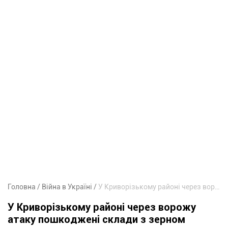
Головна
Війна в Україні
У Криворізькому районі через ворожу атаку пошкоджені склади з зерном
У Криворізькому районі через ворожу
атаку пошкоджені склади з зерном