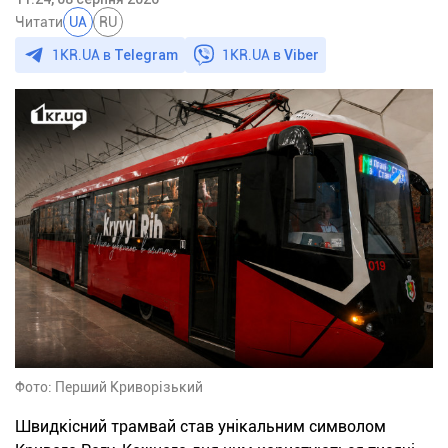
Читати
UA
RU
1KR.UA в
Telegram
1KR.UA в
Viber
Фото: Перший Криворізький
Швидкісний трамвай став унікальним символом