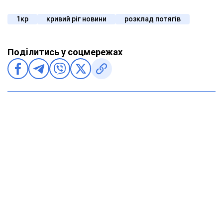
1кр
кривий ріг новини
розклад потягів
Поділитись у соцмережах