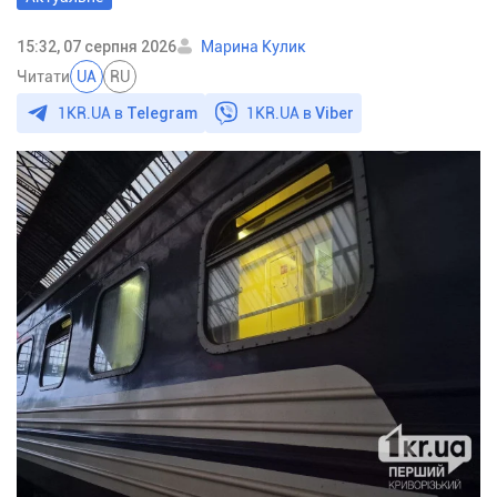
15:32, 07 серпня 2026
Марина Кулик
Читати
UA
RU
1KR.UA в
Telegram
1KR.UA в
Viber