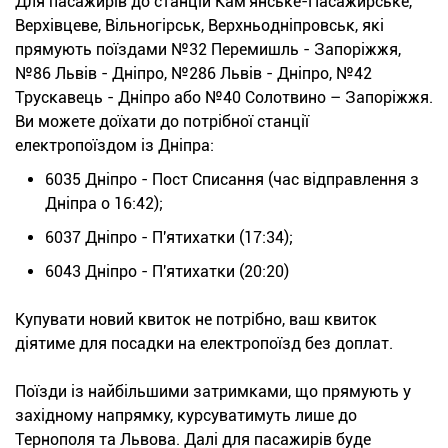
Для пасажирів до станцій Кам'янське-Пасажирське,
Верхівцеве, Вільногірськ, Верхньодніпровськ, які
прямують поїздами №32 Перемишль - Запоріжжя,
№86 Львів - Дніпро, №286 Львів - Дніпро, №42
Трускавець - Дніпро або №40 Солотвино – Запоріжжя.
Ви можете доїхати до потрібної станції
електропоїздом із Дніпра:
6035 Дніпро - Пост Списання (час відправлення з
Дніпра о 16:42);
6037 Дніпро - П'ятихатки (17:34);
6043 Дніпро - П'ятихатки (20:20)
Купувати новий квиток не потрібно, ваш квиток
діятиме для посадки на електропоїзд без доплат.
Поїзди із найбільшими затримками, що прямують у
західному напрямку, курсуватимуть лише до
Тернополя та Львова. Далі для пасажирів буде