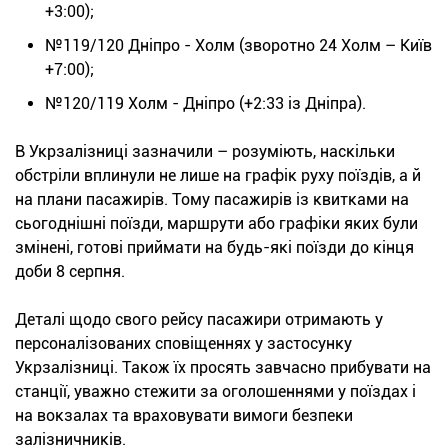
+3:00);
№119/120 Дніпро - Холм (зворотно 24 Холм – Київ
+7:00);
№120/119 Холм - Дніпро (+2:33 із Дніпра).
В Укрзалізниці зазначили – розуміють, наскільки
обстріли вплинули не лише на графік руху поїздів, а й
на плани пасажирів. Тому пасажирів із квитками на
сьогоднішні поїзди, маршрути або графіки яких були
змінені, готові приймати на будь-які поїзди до кінця
доби 8 серпня.
Деталі щодо свого рейсу пасажири отримають у
персоналізованих сповіщеннях у застосунку
Укрзалізниці. Також їх просять завчасно прибувати на
станції, уважно стежити за оголошеннями у поїздах і
на вокзалах та враховувати вимоги безпеки
залізничників.