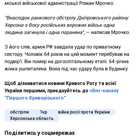
міської військової адміністрації Роман Мрочко.
"Внаслідок ранкового обстрілу Дніпровського району
Херсона з боку російських ворожих військ одна
людина загинула і одна поранена",
— написав Мрочко.
З його слів, армія РФ завдала удар по приватному
сектору. Чоловік 64 років на цей момент перебував на
подвір'ї. Він помер на догоспітальному етапі. 64-річна
жінка ушпиталена. Вона під час удару була в будинку.
Щоб дізнаватися новини Кривого Рогу та всієї
України першими, приєднуйтесь до
viber-каналу
"Першого Криворізького"
обстріли
1кр
війна росії проти України
Херсонська область
Поділитись у соцмережах