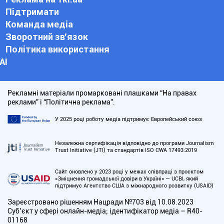
Підтримати
Команда медіа
Зворотний зв'язок
Політика використання
АІ
Рекламні матеріали промарковані плашками “На правах
реклами” і “Політична реклама”.
У 2025 році роботу медіа підтримує Європейський союз
Незалежна сертифікація відповідно до програми Journalism
Trust Initiative (JTI) та стандартів ISO CWA 17493:2019
Сайт оновлено у 2023 році у межах співпраці з проєктом
«Зміцнення громадської довіри в Україні» — UCBI, який
підтримує Агентство США з міжнародного розвитку (USAID)
Зареєстровано рішенням Нацради №703 від 10.08.2023
Cуб’єкт у сфері онлайн-медіа; ідентифікатор медіа – R40-
01168