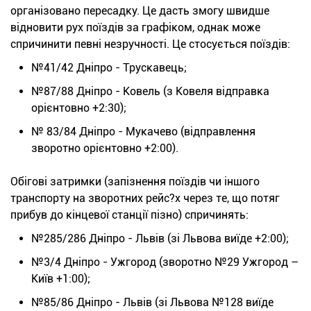
організовано пересадку. Це дасть змогу швидше
відновити рух поїздів за графіком, однак може
спричинити певні незручності. Це стосується поїздів:
№41/42 Дніпро - Трускавець;
№87/88 Дніпро - Ковель (з Ковеля відправка
орієнтовно +2:30);
№ 83/84 Дніпро - Мукачево (відправлення
зворотно орієнтовно +2:00).
Обігові затримки (запізнення поїздів чи іншого
транспорту на зворотних рейс?х через те, що потяг
прибув до кінцевої станції пізно) спричинять:
№285/286 Дніпро - Львів (зі Львова виїде +2:00);
№3/4 Дніпро - Ужгород (зворотно №29 Ужгород –
Київ +1:00);
№85/86 Дніпро - Львів (зі Львова №128 виїде