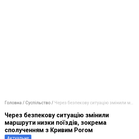
Головна
Суспільство
Через безпекову ситуацію змінили маршрути низки поїздів, зокрема сполученням з Кривим Рогом
Через безпекову ситуацію змінили
маршрути низки поїздів, зокрема
сполученням з Кривим Рогом
Актуальне