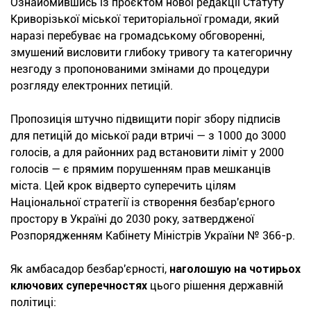
Ознайомившись із проєктом нової редакції Статуту
Криворізької міської територіальної громади, який
наразі перебуває на громадському обговоренні,
змушений висловити глибоку тривогу та категоричну
незгоду з пропонованими змінами до процедури
розгляду електронних петицій.
Пропозиція штучно підвищити поріг збору підписів
для петицій до міської ради втричі — з 1000 до 3000
голосів, а для районних рад встановити ліміт у 2000
голосів — є прямим порушенням прав мешканців
міста. Цей крок відверто суперечить цілям
Національної стратегії із створення безбар'єрного
простору в Україні до 2030 року, затвердженої
Розпорядженням Кабінету Міністрів України № 366-р.
Як амбасадор безбар'єрності,
наголошую на чотирьох
ключових суперечностях
цього рішення державній
політиці: