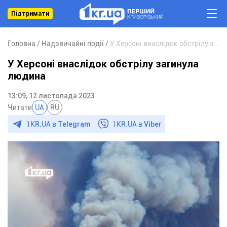
Підтримати
Головна
Надзвичайні події
У Херсоні внаслідок обстрілу загинула людина
У Херсоні внаслідок обстрілу загинула
людина
13:09, 12 листопада 2023
Читати
UA
RU
1KR.UA в
Telegram
1KR.UA в
Viber