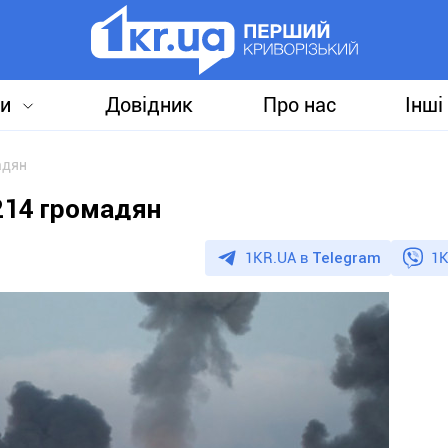
и
Довідник
Про нас
Інші
адян
214 громадян
1KR.UA в
Telegram
1K