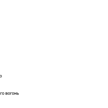
о
ого вогонь