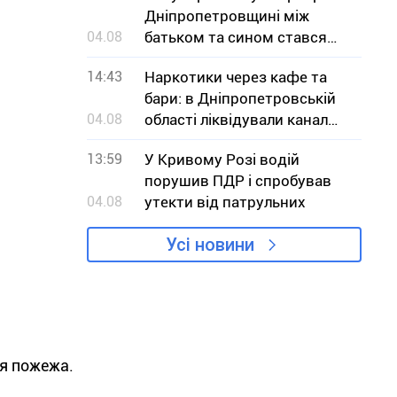
Дніпропетровщині між
04.08
батьком та сином стався
конфлікт
14:43
Наркотики через кафе та
бари: в Дніпропетровській
04.08
області ліквідували канал
збуту кратому
13:59
У Кривому Розі водій
порушив ПДР і спробував
04.08
утекти від патрульних
Усі новини
ся пожежа.