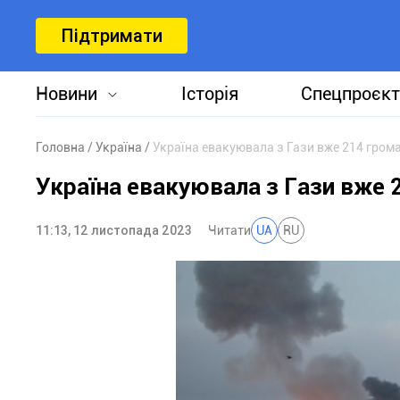
Підтримати
Новини
Історія
Спецпроєкт
Головна
Україна
Україна евакуювала з Гази вже 214 гром
Україна евакуювала з Гази вже 
11:13, 12 листопада 2023
Читати
UA
RU