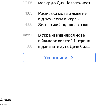
17.06
марку до Дня Незалежності
України
13:03
Російська мова більше не
під захистом в Україні:
14.06
Зеленський підписав закон
08:52
В Україні з’явилося нове
військове свято: 11 червня
11.06
відзначатимуть День Сил
безпілотних систем
Усі новини
 Майже