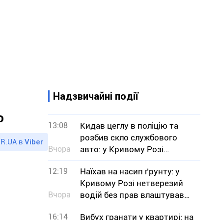
Надзвичайні події
о
13:08
Кидав цеглу в поліцію та
розбив скло службового
R.UA в
Viber
Вчора
авто: у Кривому Розі
затримали нетверезого
12:19
Наїхав на насип ґрунту: у
чоловіка
Кривому Розі нетверезий
Вчора
водій без прав влаштував
ДТП
16:14
Вибух гранати у квартирі: на