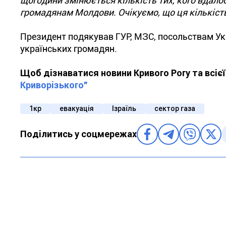
щогодини змінюється кількість тих, кого вдал
громадянам Молдови. Очікуємо, що ця кількість
Президент подякував ГУР, МЗС, посольствам Укра
українських громадян.
Щоб дізнаватися новини Кривого Рогу та всіє
Криворізького"
1кр
евакуація
Ізраїль
сектор газа
Поділитись у соцмережах