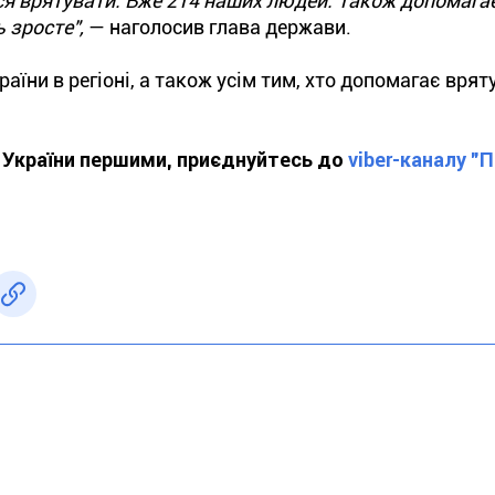
ося врятувати. Вже 214 наших людей. Також допомаг
 зросте",
— наголосив глава держави.
їни в регіоні, а також усім тим, хто допомагає врят
ї України першими, приєднуйтесь до
viber-каналу "