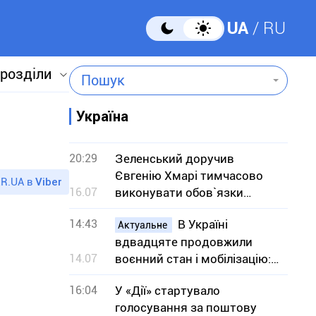
UA
RU
 розділи
Пошук
Україна
20:29
Зеленський доручив
Євгенію Хмарі тимчасово
R.UA в
Viber
16.07
виконувати обов`язки
міністра оборони
14:43
В Україні
Актуальне
вдвадцяте продовжили
14.07
воєнний стан і мобілізацію:
на який термін
16:04
У «Дії» стартувало
голосування за поштову