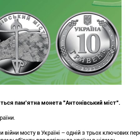
иться пам’ятна монета "Антонівський міст".
раїни.
 війни мосту в Україні – одній з трьох ключових пер