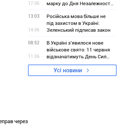
17.06
марку до Дня Незалежності
України
13:03
Російська мова більше не
під захистом в Україні:
14.06
Зеленський підписав закон
08:52
В Україні з’явилося нове
військове свято: 11 червня
11.06
відзначатимуть День Сил
безпілотних систем
Усі новини
еправ через