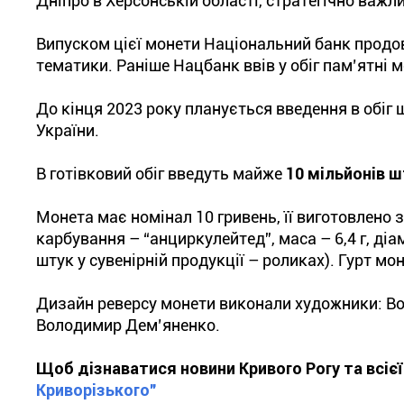
Дніпро в Херсонській області, стратегічно важли
Випуском цієї монети Національний банк продо
тематики. Раніше Нацбанк ввів у обіг пам’ятні м
До кінця 2023 року планується введення в обіг
України.
В готівковий обіг введуть майже
10 мільйонів 
Монета має номінал 10 гривень, її виготовлено з
карбування – “анциркулейтед”, маса – 6,4 г, діа
штук у сувенірній продукції – роликах). Гурт м
Дизайн реверсу монети виконали художники: Во
Володимир Дем’яненко.
Щоб дізнаватися новини Кривого Рогу та всіє
Криворізького"