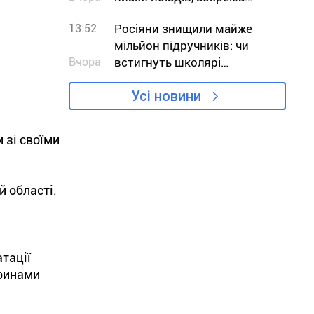
сполученням з Кривим
13:52
Росіяни знищили майже
Рогом
мільйон підручників: чи
Вчора
встигнуть школярі
отримати книги до
Усі новини
навчального року
 зі своїми
 області.
тації
аринами