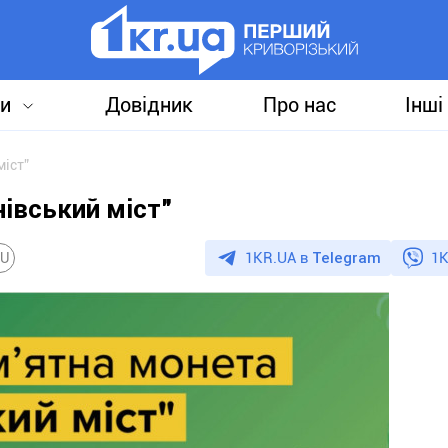
и
Довідник
Про нас
Інші
міст”
івський міст”
1KR.UA в
Telegram
1K
U