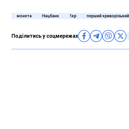
монета
Нацбанк
1кр
перший криворізький
Поділитись у соцмережах