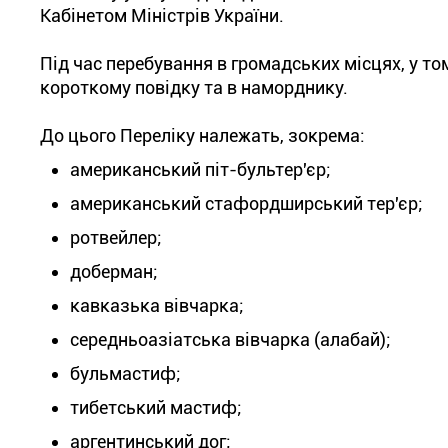
Кабінетом Міністрів України.
Під час перебування в громадських місцях, у том
короткому повідку та в наморднику.
До цього Переліку належать, зокрема:
американський піт-бультер'єр;
американський стафордширський тер'єр;
ротвейлер;
доберман;
кавказька вівчарка;
середньоазіатська вівчарка (алабай);
бульмастиф;
тибетський мастиф;
аргентинський дог;