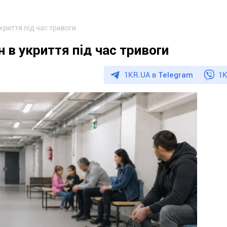
криття під час тривоги
 в укриття під час тривоги
1KR.UA в
Telegram
1K