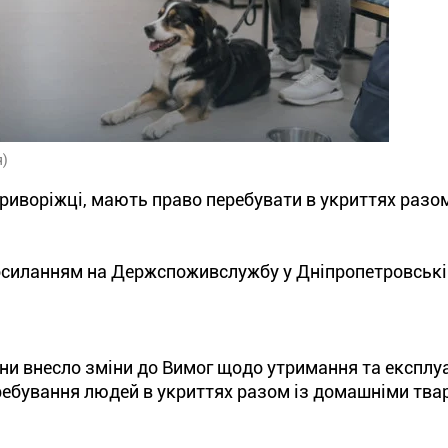
я)
 криворіжці, мають право перебувати в укриттях разом
осиланням на Держспоживслужбу у Дніпропетровській
їни внесло зміни до Вимог щодо утримання та експлуа
еребування людей в укриттях разом із домашніми тв