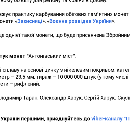
вому об’єкту для регіону та країни в цілому.
вжує практику карбування обігових пам’ятних монет 
онети «
Захисниці
», «
Воєнна розвідка України
».
 ще однієї такої монети, що буде присвячена Збройни
штук монет
“Антонівський міст”.
і сплаву на основі цинку з нікелевим покривом, катег
метр – 23,5 мм, тираж – 10 000 000 штук (у тому числі
онети – рифлений.
лодимир Таран, Олександр Харук, Сергій Харук. Скул
ї України першими, приєднуйтесь до
viber-каналу "