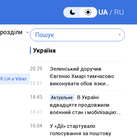
UA
RU
 розділи
Пошук
Україна
20:29
Зеленський доручив
Євгенію Хмарі тимчасово
R.UA в
Viber
16.07
виконувати обов`язки
міністра оборони
14:43
В Україні
Актуальне
вдвадцяте продовжили
14.07
воєнний стан і мобілізацію:
на який термін
16:04
У «Дії» стартувало
голосування за поштову