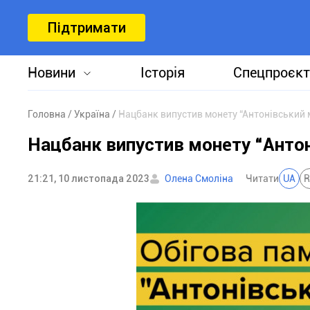
Підтримати
Новини
Історія
Спецпроєкт
Головна
Україна
Нацбанк випустив монету “Антонівський 
Нацбанк випустив монету “Антон
21:21, 10 листопада 2023
Олена Смоліна
Читати
UA
R