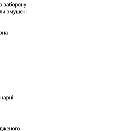
з заборону
ули змушені
вона
инарні
рдженого