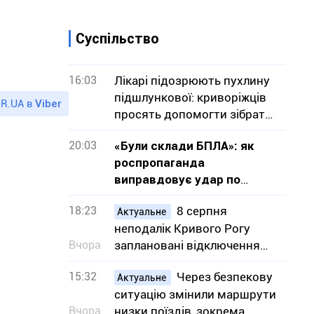
Суспільство
16:03
Лікарі підозрюють пухлину
підшлункової: криворіжців
R.UA в
Viber
просять допомогти зібрати
кошти на операцію
20:03
«Були склади БПЛА»: як
роспропаганда
виправдовує удар по
Епіцентру в Кривому Розі
18:23
8 серпня
Актуальне
неподалік Кривого Рогу
Вчора
заплановані відключення
світла – адреси
15:32
Через безпекову
Актуальне
ситуацію змінили маршрути
Вчора
низки поїздів, зокрема