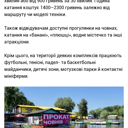
хвилин або від 900 гривень за 30 хвилин. Година
катання коштує 1400–2300 гривень залежно від
маршруту чи моделі техніки.
Також відвідувачам доступні прогулянки на човнах,
катання на «банані», «плюшці», водне містечко та інші
атракціони.
Крім цього, на території деяких комплексів працюють
футбольні, тенісні, падел- та баскетбольні
майданчики, дитячі зони, мотузкові парки й контактні
мініферми.