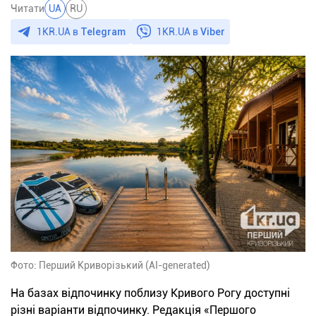
Читати
UA
RU
1KR.UA в
Telegram
1KR.UA в
Viber
Фото: Перший Криворізький (AI-generated)
На базах відпочинку поблизу Кривого Рогу доступні
різні варіанти відпочинку. Редакція «Першого