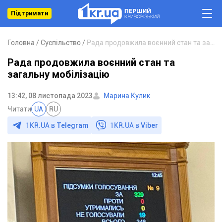
Підтримати
Головна
Суспільство
Рада продовжила воєнний стан та загальну мобілізацію
Рада продовжила воєнний стан та
загальну мобілізацію
13:42, 08 листопада 2023
Марина Кулик
Читати
UA
RU
1KR.UA в
Telegram
1KR.UA в
Viber