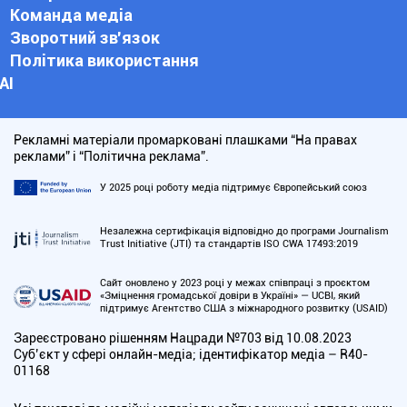
Команда медіа
Зворотний зв'язок
Політика використання
АІ
Рекламні матеріали промарковані плашками “На правах
реклами” і “Політична реклама”.
У 2025 році роботу медіа підтримує Європейський союз
Незалежна сертифікація відповідно до програми Journalism
Trust Initiative (JTI) та стандартів ISO CWA 17493:2019
Сайт оновлено у 2023 році у межах співпраці з проєктом
«Зміцнення громадської довіри в Україні» — UCBI, який
підтримує Агентство США з міжнародного розвитку (USAID)
Зареєстровано рішенням Нацради №703 від 10.08.2023
Cуб’єкт у сфері онлайн-медіа; ідентифікатор медіа – R40-
01168