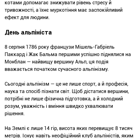
котами допомагає знижувати рівень стресу й
тривожності, а їхнє муркотіння має заспокійливий
ефект для людини.
День альпініста
8 серпня 1786 року французи Мішель-Габріель
Паккард і Жак Бальма першими успішно піднялися на
Монблан — найвищу вершину Альп, ця подія
вважається початком сучасного альпінізму.
Сьогодні альпінізм — це не лише спорт, а й професія,
наука та спосіб пізнати світ. Щоб дістатися вершини,
потрібні не лише фізична підготовка, а й холодний
розум, уважність і вміння швидко ухвалювати
рішення.
На Землі є лише 14 гір, висота яких перевищує 8 тисяч
метрів. Існує навіть неофіційний клуб альпіністів, яким