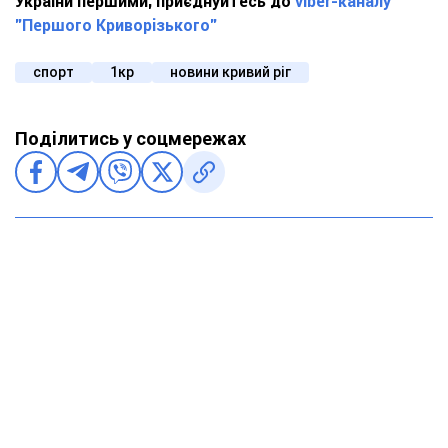
України першими, приєднуйтесь до
viber-каналу
"Першого Криворізького"
спорт
1кр
новини кривий ріг
Поділитись у соцмережах