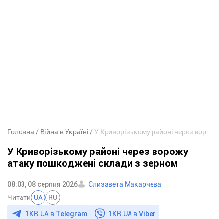
Головна
Війна в Україні
У Криворізькому районі через ворожу атаку пошкоджені склади з зерном
У Криворізькому районі через ворожу
атаку пошкоджені склади з зерном
08:03, 08 серпня 2026
Єлизавета Макарчева
Читати
UA
RU
1KR.UA в
Telegram
1KR.UA в
Viber