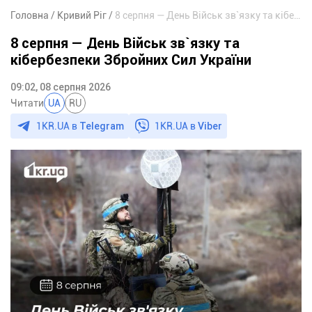
Головна
Кривий Ріг
8 серпня — День Військ зв`язку та кібербезпеки Збройних Сил України
8 серпня — День Військ зв`язку та
кібербезпеки Збройних Сил України
09:02, 08 серпня 2026
Читати
UA
RU
1KR.UA в
Telegram
1KR.UA в
Viber