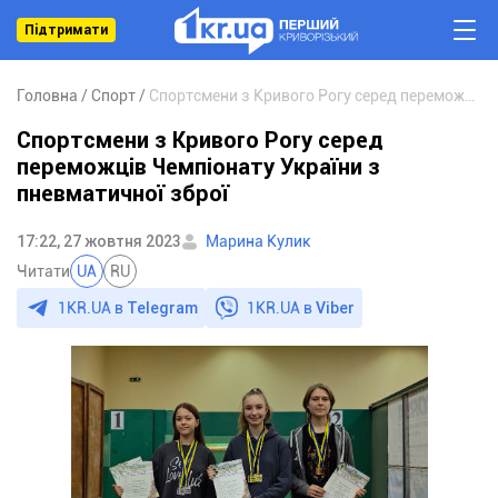
Підтримати
Головна
Спорт
Спортсмени з Кривого Рогу серед переможців Чемпіонату України з пневматичної зброї
Спортсмени з Кривого Рогу серед
переможців Чемпіонату України з
пневматичної зброї
17:22, 27 жовтня 2023
Марина Кулик
Читати
UA
RU
1KR.UA в
Telegram
1KR.UA в
Viber