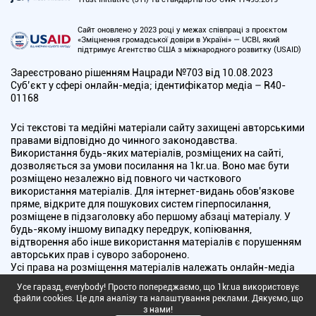
Сайт оновлено у 2023 році у межах співпраці з проєктом
«Зміцнення громадської довіри в Україні» — UCBI, який
підтримує Агентство США з міжнародного розвитку (USAID)
Зареєстровано рішенням Нацради №703 від 10.08.2023
Cуб’єкт у сфері онлайн-медіа; ідентифікатор медіа – R40-
01168
Усі текстові та медійні матеріали сайту захищені авторськими
правами відповідно до чинного законодавства.
Використання будь-яких матеріалів, розміщених на сайті,
дозволяється за умови посилання на 1kr.ua. Воно має бути
розміщено незалежно від повного чи часткового
використання матеріалів. Для інтернет-видань обов'язкове
пряме, відкрите для пошукових систем гіперпосилання,
розміщене в підзаголовку або першому абзаці матеріалу. У
будь-якому іншому випадку передрук, копіювання,
відтворення або інше використання матеріалів є порушенням
авторських прав і суворо заборонено.
Усі права на розміщення матеріалів належать онлайн-медіа
"Перший Криворізький". Медіа зареєстроване Національною
Усе гаразд, everybody! Просто попереджаємо, що 1kr.ua використовує
радою України з питань телебачення і радіомовлення.
файли cookies. Це для аналізу та налаштування реклами. Дякуємо, що
з нами!