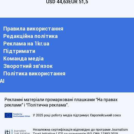
USD
44,63
EUR
51,5
Правила використання
Редакційна політика
Реклама на 1kr.ua
Підтримати
Команда медіа
Зворотний зв'язок
Політика використання
АІ
Рекламні матеріали промарковані плашками “На правах
реклами” і “Політична реклама”.
У 2025 році роботу медіа підтримує Європейський союз
Незалежна сертифікація відповідно до програми Journalism
Trust Initiative (JTI) та стандартів ISO CWA 17493:2019