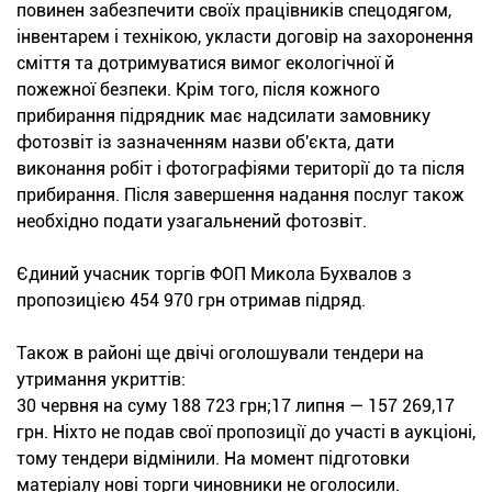
повинен забезпечити своїх працівників спецодягом,
інвентарем і технікою, укласти договір на захоронення
сміття та дотримуватися вимог екологічної й
пожежної безпеки. Крім того, після кожного
прибирання підрядник має надсилати замовнику
фотозвіт із зазначенням назви об'єкта, дати
виконання робіт і фотографіями території до та після
прибирання. Після завершення надання послуг також
необхідно подати узагальнений фотозвіт.
Єдиний учасник торгів ФОП Микола Бухвалов з
пропозицією 454 970 грн отримав підряд.
Також в районі ще двічі оголошували тендери на
утримання укриттів:
30 червня на суму 188 723 грн;17 липня — 157 269,17
грн. Ніхто не подав свої пропозиції до участі в аукціоні,
тому тендери відмінили. На момент підготовки
матеріалу нові торги чиновники не оголосили.