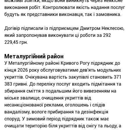
можливі збитки, якщо вони виникнуть через неякісне
виконання робіт. Контролювати якість надання послуг
будуть як представники виконавця, так і замовника.
Догівір підписали із підприємцем Дмитром Неклесою,
який запропонував виконувати ці роботи за 292
229,45 грн.
Металургійний район
У Металургійному районі Кривого Рогу підрядник до
кінця 2026 року обслуговуватиме дев'ять модульних
укриттів. Очікувана вартість закупівлі становить 371
383 гривні. До переліку послуг входить підмітання та
збирання сміття з подальшим його вивезенням на
міське звалище, очищення укриттів від
несанкціонованої реклами, оголошень і слідів
вандалізму, вологе прибирання та дезінфекція
споруд. У зимовий період підрядник також має
очищати територію біля укриттів від снігу та льоду, а