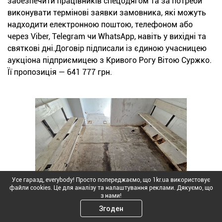
забезпечити працівників спецодягом та за потреби
виконувати термінові заявки замовника, які можуть
надходити електронною поштою, телефоном або
через Viber, Telegram чи WhatsApp, навіть у вихідні та
святкові дні.Договір підписали із єдиною учасницею
аукціона підприємицею з Кривого Рогу Вітою Суржко.
Її пропозиція — 641 777 грн.
Усе гаразд, everybody! Просто попереджаємо, що 1kr.ua використовує
файли cookies. Це для аналізу та налаштування реклами. Дякуємо, що
з нами!
Згоден