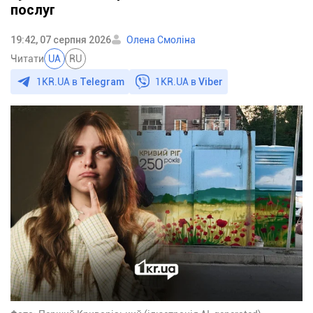
послуг
19:42, 07 серпня 2026
Олена Смоліна
Читати
UA
RU
1KR.UA в
Telegram
1KR.UA в
Viber