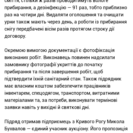
сміття, стільки ж разів проводитимуть вологе
прибирання, а дезінфекцію — 91 раз, тобто приблизно
раз на чотири дні. Видаляти оголошення та очищати
урни також мають через день, а роботи із прибирання
снігу передбачені вісім разів протягом строку дії
договору.
Окремою вимогою документації є фотофіксація
виконаних робіт. Виконавець повинен надсилати
замовнику фотографії укриттів до початку
прибирання та після завершення робіт, щоб
підтвердити їхній санітарний стан. Також підрядник
має власним коштом забезпечити працівників
інвентарем, спецодягом, транспортом, витратними
матеріалами та, за потреби, виконувати термінові
заявки навіть у вихідні й святкові дні.
Підряд отримав підприємець з Кривого Рогу Микола
Бухвалов — єдиний учасник аукціону. Його пропозиція