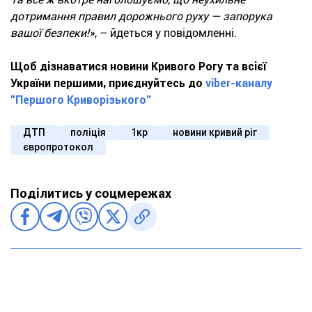
дотримання правил дорожнього руху — запорука
вашої безпеки!»
, – йдеться у повідомленні.
Щоб дізнаватися новини Кривого Рогу та всієї
України першими, приєднуйтесь до
viber-каналу
"Першого Криворізького"
ДТП
поліція
1кр
новини кривий ріг
європротокол
Поділитись у соцмережах