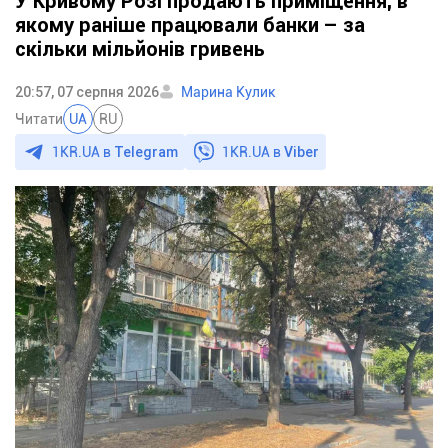
У Кривому Розі продають приміщення, в
якому раніше працювали банки – за
скільки мільйонів гривень
20:57, 07 серпня 2026
Марина Кулик
Читати
UA
RU
1KR.UA в
Telegram
1KR.UA в
Viber