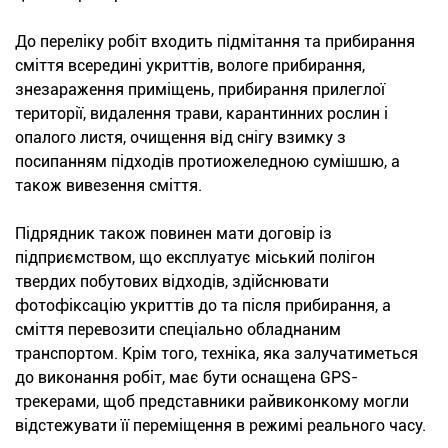
До переліку робіт входить підмітання та прибирання
сміття всередині укриттів, вологе прибирання,
знезараження приміщень, прибирання прилеглої
території, видалення трави, карантинних рослин і
опалого листя, очищення від снігу взимку з
посипанням підходів протиожеледною сумішшю, а
також вивезення сміття.
Підрядник також повинен мати договір із
підприємством, що експлуатує міський полігон
твердих побутових відходів, здійснювати
фотофіксацію укриттів до та після прибирання, а
сміття перевозити спеціально обладнаним
транспортом. Крім того, техніка, яка залучатиметься
до виконання робіт, має бути оснащена GPS-
трекерами, щоб представники райвиконкому могли
відстежувати її переміщення в режимі реального часу.