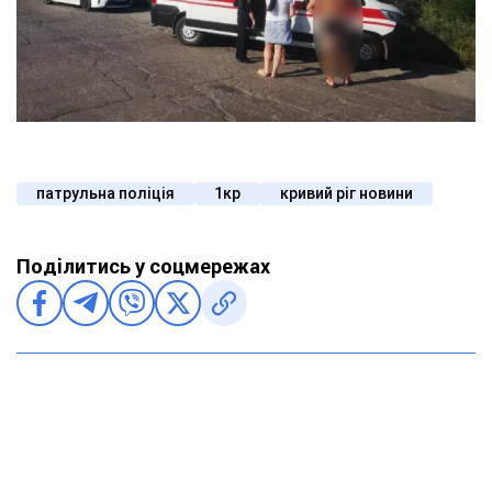
патрульна поліція
1кр
кривий ріг новини
Поділитись у соцмережах