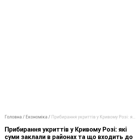
Головна
Економіка
Прибирання укриттів у Кривому Розі: які суми заклали в районах та що входить до послуг
Прибирання укриттів у Кривому Розі: які
суми заклали в районах та що входить до