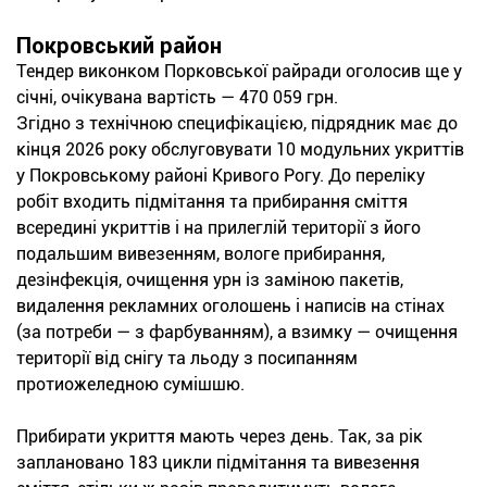
Покровський район
Тендер виконком Порковської райради оголосив ще у
січні, очікувана вартість — 470 059 грн.
Згідно з технічною специфікацією, підрядник має до
кінця 2026 року обслуговувати 10 модульних укриттів
у Покровському районі Кривого Рогу. До переліку
робіт входить підмітання та прибирання сміття
всередині укриттів і на прилеглій території з його
подальшим вивезенням, вологе прибирання,
дезінфекція, очищення урн із заміною пакетів,
видалення рекламних оголошень і написів на стінах
(за потреби — з фарбуванням), а взимку — очищення
території від снігу та льоду з посипанням
протиожеледною сумішшю.
Прибирати укриття мають через день. Так, за рік
заплановано 183 цикли підмітання та вивезення