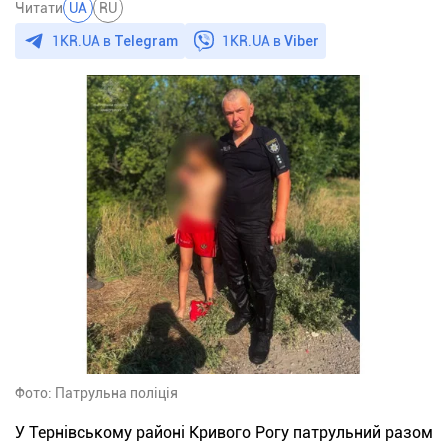
Читати
UA
RU
1KR.UA в
Telegram
1KR.UA в
Viber
Фото: Патрульна поліція
У Тернівському районі Кривого Рогу патрульний разом