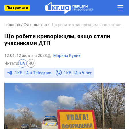
Підтримати
Головна
Суспільство
Що робити криворіжцям, якщо стали учасниками ДТП
Що робити криворіжцям, якщо стали
учасниками ДТП
12:01, 12 жовтня 2023
Марина Кулик
Читати
UA
RU
1KR.UA в
Telegram
1KR.UA в
Viber