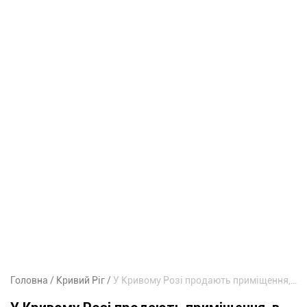
Головна
Кривий Ріг
У Кривому Розі продають приміщення, в якому раніше працювали банки – за скільки мільйонів гривень