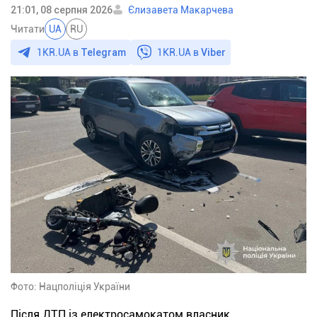
21:01, 08 серпня 2026
Єлизавета Макарчева
Читати
UA
RU
1KR.UA в
Telegram
1KR.UA в
Viber
Фото: Нацполіція України
Після ДТП із електросамокатом власник