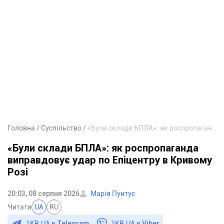
Головна
Суспільство
«Були склади БПЛА»: як роспропаганда виправдовує удар по Епіцентру в Кривому Розі
«Були склади БПЛА»: як роспропаганда
виправдовує удар по Епіцентру в Кривому
Розі
20:03, 08 серпня 2026
Марія Пунтус
Читати
UA
RU
1KR.UA в
Telegram
1KR.UA в
Viber