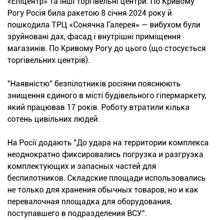
«Епіцентр» та інші торгівельні центри. По Кривому
Рогу Росія била ракетою 8 січня 2024 року й
пошкодила ТРЦ «Сонячна Галерея» — вибухом були
зруйновані дах, фасад і внутрішні приміщення
магазинів. По Кривому Рогу до цього (що стосується
торгівельних центрів).
"Наявністю" безпілотників росіяни пояснюють
знищення єдиного в місті будівельного гіпермаркету,
який працював 17 років. Роботу втратили кілька
сотень цивільних людей.
На Росії додають "До удара на территории комплекса
неоднократно фиксировались погрузка и разгрузка
комплектующих и запасных частей для
беспилотников. Складские площади использовались
не только для хранения обычных товаров, но и как
перевалочная площадка для оборудования,
поступавшего в подразделения ВСУ".