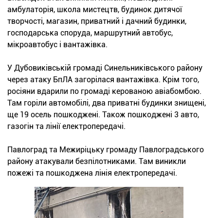
амбулаторія, школа мистецтв, будинок дитячої
творчості, магазин, приватний і дачний будинки,
господарська споруда, маршрутний автобус,
мікроавтобус і вантажівка.
У Дубовиківській громаді Синельниківського району
через атаку БпЛА загорілася вантажівка. Крім того,
росіяни вдарили по громаді керованою авіабомбою.
Там горіли автомобілі, два приватні будинки знищені,
ще 19 осель пошкоджені. Також пошкоджені 3 авто,
газогін та лінії електропередачі.
Павлоград та Межиріцьку громаду Павлоградського
району атакували безпілотниками. Там виникли
пожежі та пошкоджена лінія електропередачі.