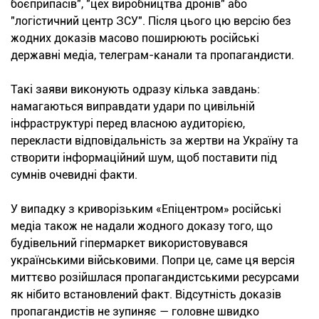
боєприпасів", "цех виробництва дронів" або
"логістичний центр ЗСУ". Після цього цю версію без
жодних доказів масово поширюють російські
державні медіа, телеграм-канали та пропагандисти.
Такі заяви виконують одразу кілька завдань:
намагаються виправдати удари по цивільній
інфраструктурі перед власною аудиторією,
перекласти відповідальність за жертви на Україну та
створити інформаційний шум, щоб поставити під
сумнів очевидні факти.
У випадку з криворізьким «Епіцентром» російські
медіа також не надали жодного доказу того, що
будівельний гіпермаркет використовувався
українськими військовими. Попри це, саме ця версія
миттєво розійшлася пропагандистськими ресурсами
як нібито встановлений факт. Відсутність доказів
пропагандистів не зупиняє — головне швидко