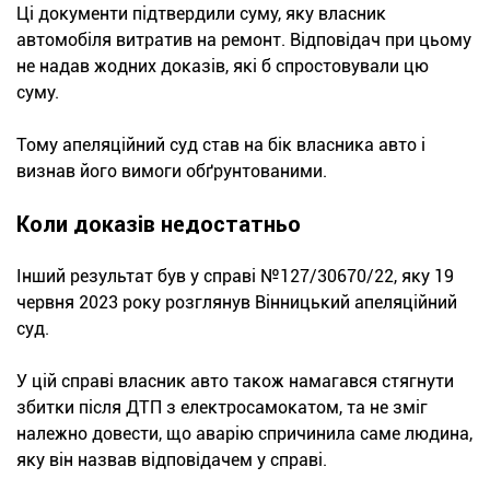
Ці документи підтвердили суму, яку власник
автомобіля витратив на ремонт. Відповідач при цьому
не надав жодних доказів, які б спростовували цю
суму.
Тому апеляційний суд став на бік власника авто і
визнав його вимоги обґрунтованими.
Коли доказів недостатньо
Інший результат був у справі №127/30670/22, яку 19
червня 2023 року розглянув Вінницький апеляційний
суд.
У цій справі власник авто також намагався стягнути
збитки після ДТП з електросамокатом, та не зміг
належно довести, що аварію спричинила саме людина,
яку він назвав відповідачем у справі.