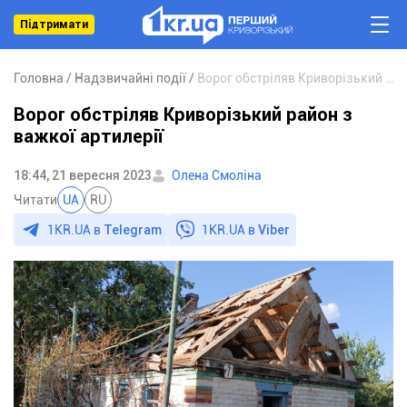
Підтримати
Головна
Надзвичайні події
Ворог обстріляв Криворізький район з важкої артилерії
Ворог обстріляв Криворізький район з
важкої артилерії
18:44, 21 вересня 2023
Олена Смоліна
Читати
UA
RU
1KR.UA в
Telegram
1KR.UA в
Viber