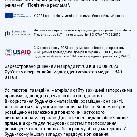
реклами” і “Політична реклама”.
У 2025 році роботу медіа підтримує Європейський союз
Незалежна сертифікація відповідно до програми Journalism
Trust Initiative (JTI) та стандартів ISO CWA 17493:2019
Сайт оновлено у 2023 році у межах співпраці з проєктом
«Зміцнення громадської довіри в Україні» — UCBI, який
підтримує Агентство США з міжнародного розвитку (USAID)
Зареєстровано рішенням Нацради №703 від 10.08.2023
Cуб’єкт у сфері онлайн-медіа; ідентифікатор медіа – R40-
01168
Усі текстові та медійні матеріали сайту захищені авторськими
правами відповідно до чинного законодавства.
Використання будь-яких матеріалів, розміщених на сайті,
дозволяється за умови посилання на 1kr.ua. Воно має бути
розміщено незалежно від повного чи часткового
використання матеріалів. Для інтернет-видань обов'язкове
пряме, відкрите для пошукових систем гіперпосилання,
розміщене в підзаголовку або першому абзаці матеріалу. У
будь-якому іншому випадку передрук, копіювання,