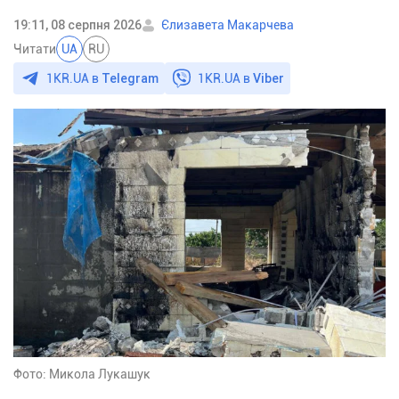
19:11, 08 серпня 2026
Єлизавета Макарчева
Читати
UA
RU
1KR.UA в
Telegram
1KR.UA в
Viber
Фото: Микола Лукашук