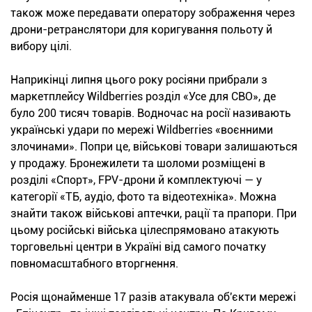
також може передавати оператору зображення через
дрони-ретранслятори для коригування польоту й
вибору цілі.
Наприкінці липня цього року росіяни прибрали з
маркетплейсу Wildberries розділ «Усе для СВО», де
було 200 тисяч товарів. Водночас на росії називають
українські удари по мережі Wildberries «воєнними
злочинами». Попри це, військові товари залишаються
у продажу. Бронежилети та шоломи розміщені в
розділі «Спорт», FPV-дрони й комплектуючі — у
категорії «ТБ, аудіо, фото та відеотехніка». Можна
знайти також військові аптечки, рації та прапори. При
цьому російські війська цілеспрямовано атакують
торговельні центри в Україні від самого початку
повномасштабного вторгнення.
Росія щонайменше 17 разів атакувала об'єкти мережі