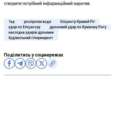
створити потрібний інформаційний наратив.
1кр
роспропаганда
Епіцентр Кривий Ріг
удар по Епіцентру
дроновий удар по Кривому Рогу
наслідки ударів дронами
будівельний гіпермаркет
Поділитись у соцмережах