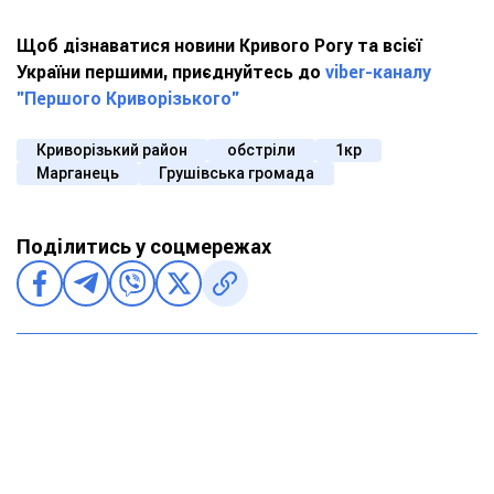
Щоб дізнаватися новини Кривого Рогу та всієї
України першими, приєднуйтесь до
viber-каналу
"Першого Криворізького"
Криворізький район
обстріли
1кр
Марганець
Грушівська громада
Поділитись у соцмережах