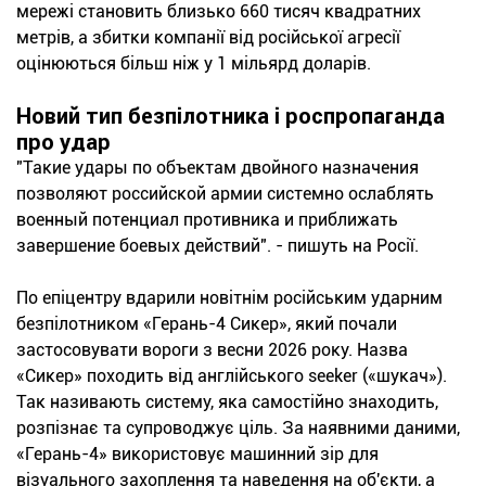
мережі становить близько 660 тисяч квадратних
метрів, а збитки компанії від російської агресії
оцінюються більш ніж у 1 мільярд доларів.
Новий тип безпілотника і роспропаганда
про удар
"Такие удары по объектам двойного назначения
позволяют российской армии системно ослаблять
военный потенциал противника и приближать
завершение боевых действий". - пишуть на Росії.
По епіцентру вдарили новітнім російським ударним
безпілотником «Герань-4 Сикер», який почали
застосовувати вороги з весни 2026 року. Назва
«Сикер» походить від англійського seeker («шукач»).
Так називають систему, яка самостійно знаходить,
розпізнає та супроводжує ціль. За наявними даними,
«Герань-4» використовує машинний зір для
візуального захоплення та наведення на об'єкти, а