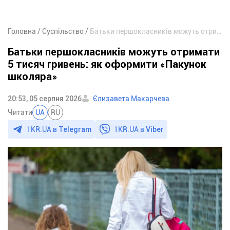
Головна
Суспільство
Батьки першокласників можуть отримати 5 тисяч гривень: як оформити «Пакунок школяра»
Батьки першокласників можуть отримати
5 тисяч гривень: як оформити «Пакунок
школяра»
20:53, 05 серпня 2026
Єлизавета Макарчева
Читати
UA
RU
1KR.UA в
Telegram
1KR.UA в
Viber