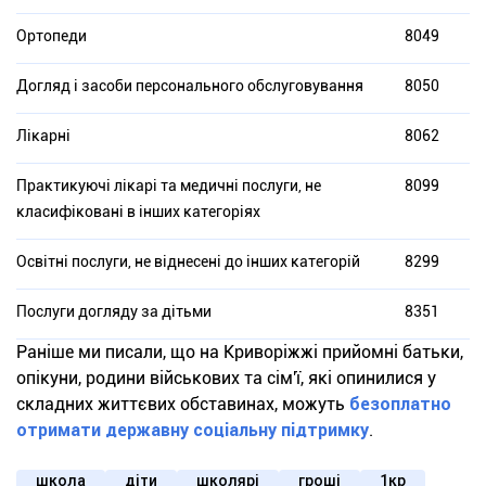
Ортопеди
8049
Догляд і засоби персонального обслуговування
8050
Лікарні
8062
Практикуючі лікарі та медичні послуги, не
8099
класифіковані в інших категоріях
Освітні послуги, не віднесені до інших категорій
8299
Послуги догляду за дітьми
8351
Раніше ми писали, що на Криворіжжі прийомні батьки,
опікуни, родини військових та сім'ї, які опинилися у
складних життєвих обставинах, можуть
безоплатно
отримати державну соціальну підтримку
.
школа
діти
школярі
гроші
1кр