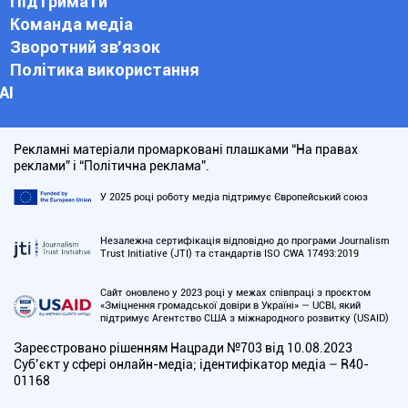
Підтримати
Команда медіа
Зворотний зв'язок
Політика використання
АІ
Рекламні матеріали промарковані плашками “На правах
реклами” і “Політична реклама”.
У 2025 році роботу медіа підтримує Європейський союз
Незалежна сертифікація відповідно до програми Journalism
Trust Initiative (JTI) та стандартів ISO CWA 17493:2019
Сайт оновлено у 2023 році у межах співпраці з проєктом
«Зміцнення громадської довіри в Україні» — UCBI, який
підтримує Агентство США з міжнародного розвитку (USAID)
Зареєстровано рішенням Нацради №703 від 10.08.2023
Cуб’єкт у сфері онлайн-медіа; ідентифікатор медіа – R40-
01168