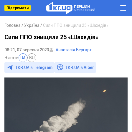
Підтримати
Головна
Україна
Сили ППО знищили 25 «Шахедів»
Сили ППО знищили 25 «Шахедів»
08:21, 07 вересня 2023
Анастасія Бергарт
Читати
UA
RU
1KR.UA в
Telegram
1KR.UA в
Viber