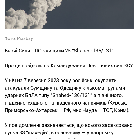
Фото: Pixabay
Вночі Сили ППО знищили 25 “Shahed-136/131”.
Про це повідомляє Командування Повітряних сил ЗСУ.
У ніч на 7 вересня 2023 року російські окупанти
атакували Сумщину та Одещину кількома групами
ударних БпЛА типу “Shahed-136/131” з північного,
південно-східного та південного напрямків (Курськ,
Приморсько-Ахтарськ – РФ, мис Чауда – ТОТ, Крим).
У повідомленні зазначається, що всього зафіксовано
пуски 33 “шахедів”, в основному — у напрямку