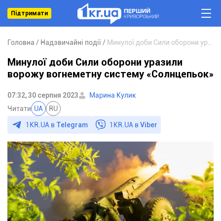
Підтримати
Головна
Надзвичайні події
Минулої доби Сили оборони уразили ворожу вогнеметну систему «Солнцепьок»
Минулої доби Сили оборони уразили
ворожу вогнеметну систему «Солнцепьок»
07:32, 30 серпня 2023
Марина Кулик
Читати
UA
RU
1KR.UA в
Telegram
1KR.UA в
Viber