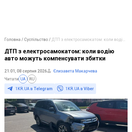
Головна
Суспільство
ДТП з електросамокатом: коли водію авто можуть компенсувати збитки
ДТП з електросамокатом: коли водію
авто можуть компенсувати збитки
21:01, 08 серпня 2026
Єлизавета Макарчева
Читати
UA
RU
1KR.UA в
Telegram
1KR.UA в
Viber