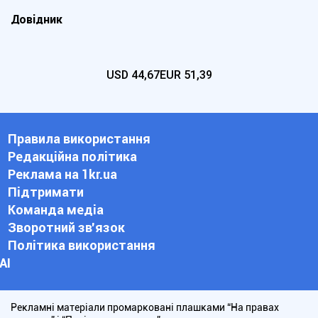
Довідник
USD
44,67
EUR
51,39
Правила використання
Редакційна політика
Реклама на 1kr.ua
Підтримати
Команда медіа
Зворотний зв'язок
Політика використання
АІ
Рекламні матеріали промарковані плашками “На правах