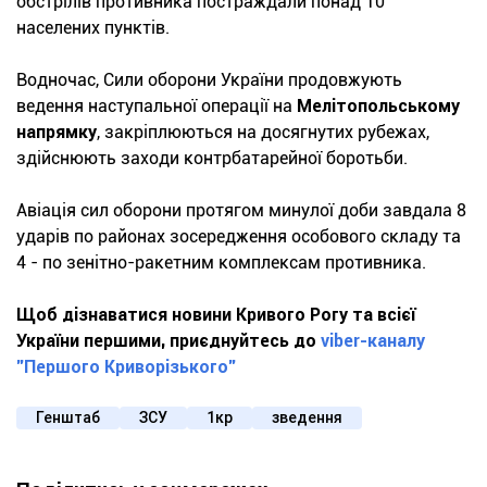
обстрілів противника постраждали понад 10
населених пунктів.
Водночас, Сили оборони України продовжують
ведення наступальної операції на
Мелітопольському
напрямку
, закріплюються на досягнутих рубежах,
здійснюють заходи контрбатарейної боротьби.
Авіація сил оборони протягом минулої доби завдала 8
ударів по районах зосередження особового складу та
4 - по зенітно-ракетним комплексам противника.
Щоб дізнаватися новини Кривого Рогу та всієї
України першими, приєднуйтесь до
viber-каналу
"Першого Криворізького"
Генштаб
ЗСУ
1кр
зведення