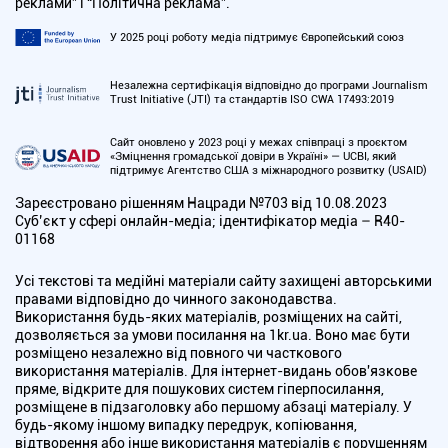
реклами” і “Політична реклама”.
У 2025 році роботу медіа підтримує Європейський союз
Незалежна сертифікація відповідно до програми Journalism
Trust Initiative (JTI) та стандартів ISO CWA 17493:2019
Сайт оновлено у 2023 році у межах співпраці з проєктом
«Зміцнення громадської довіри в Україні» — UCBI, який
підтримує Агентство США з міжнародного розвитку (USAID)
Зареєстровано рішенням Нацради №703 від 10.08.2023
Cуб’єкт у сфері онлайн-медіа; ідентифікатор медіа – R40-
01168
Усі текстові та медійні матеріали сайту захищені авторськими
правами відповідно до чинного законодавства.
Використання будь-яких матеріалів, розміщених на сайті,
дозволяється за умови посилання на 1kr.ua. Воно має бути
розміщено незалежно від повного чи часткового
використання матеріалів. Для інтернет-видань обов'язкове
пряме, відкрите для пошукових систем гіперпосилання,
розміщене в підзаголовку або першому абзаці матеріалу. У
будь-якому іншому випадку передрук, копіювання,
відтворення або інше використання матеріалів є порушенням