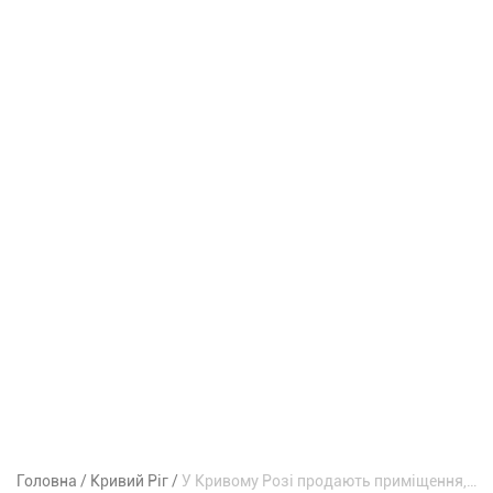
Головна
Кривий Ріг
У Кривому Розі продають приміщення, в якому раніше працювали банки – за скільки мільйонів гривень