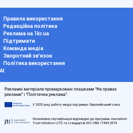
Правила використання
Редакційна політика
Реклама на 1kr.ua
Підтримати
Команда медіа
Зворотний зв'язок
Політика використання
АІ
Рекламні матеріали промарковані плашками “На правах
реклами” і “Політична реклама”.
У 2025 році роботу медіа підтримує Європейський союз
Незалежна сертифікація відповідно до програми Journalism
Trust Initiative (JTI) та стандартів ISO CWA 17493:2019