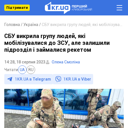
Підтримати
Головна
Україна
СБУ викрила групу людей, які мобілізувалися до ЗСУ, але залишили підрозділ і займалися рекетом
СБУ викрила групу людей, які
мобілізувалися до ЗСУ, але залишили
підрозділ і займалися рекетом
14:28, 18 серпня 2023
Олена Смоліна
Читати
UA
RU
1KR.UA в
Telegram
1KR.UA в
Viber