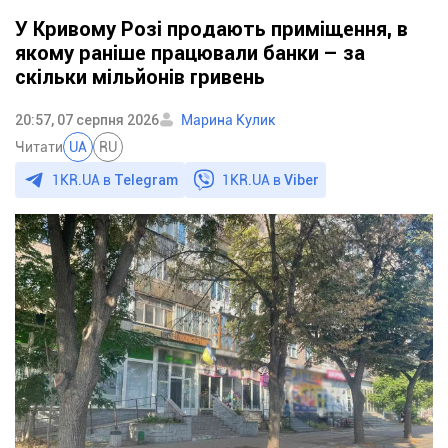
У Кривому Розі продають приміщення, в
якому раніше працювали банки – за
скільки мільйонів гривень
20:57, 07 серпня 2026
Марина Кулик
Читати
UA
RU
1KR.UA в
Telegram
1KR.UA в
Viber