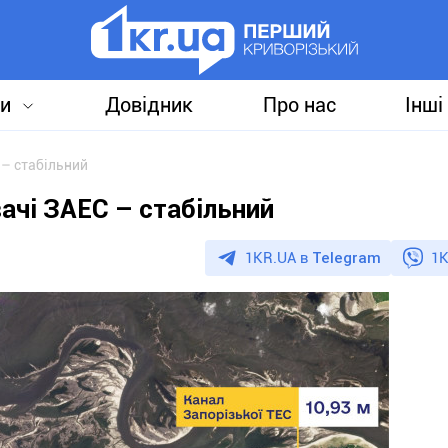
и
Довідник
Про нас
Інші
 – стабільний
ачі ЗАЕС – стабільний
1KR.UA в
Telegram
1K