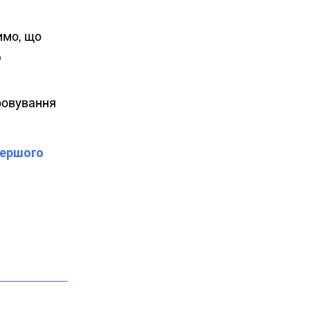
имо, що
д
ровування
Першого