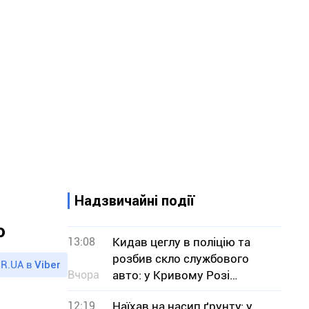
Надзвичайні події
о
13:08
Кидав цеглу в поліцію та
розбив скло службового
R.UA в
Viber
Вчора
авто: у Кривому Розі
затримали нетверезого
12:19
Наїхав на насип ґрунту: у
чоловіка