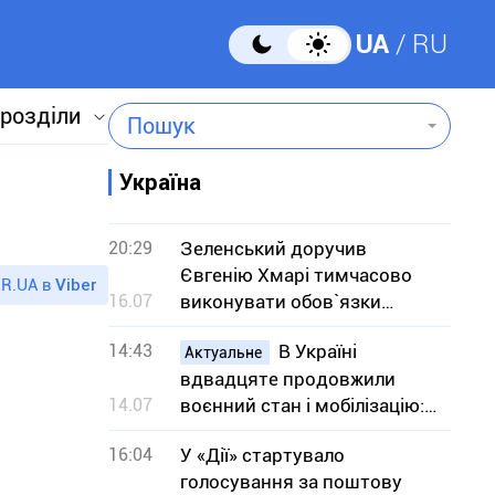
UA
RU
 розділи
Пошук
Україна
20:29
Зеленський доручив
Євгенію Хмарі тимчасово
R.UA в
Viber
16.07
виконувати обов`язки
міністра оборони
14:43
В Україні
Актуальне
вдвадцяте продовжили
14.07
воєнний стан і мобілізацію:
на який термін
16:04
У «Дії» стартувало
голосування за поштову