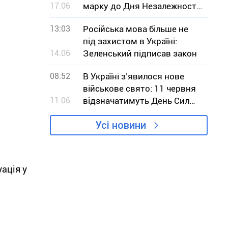
17.06
марку до Дня Незалежності
України
13:03
Російська мова більше не
під захистом в Україні:
14.06
Зеленський підписав закон
08:52
В Україні з’явилося нове
військове свято: 11 червня
11.06
відзначатимуть День Сил
безпілотних систем
Усі новини
уація у