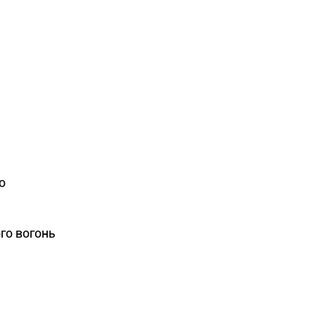
о
ого вогонь