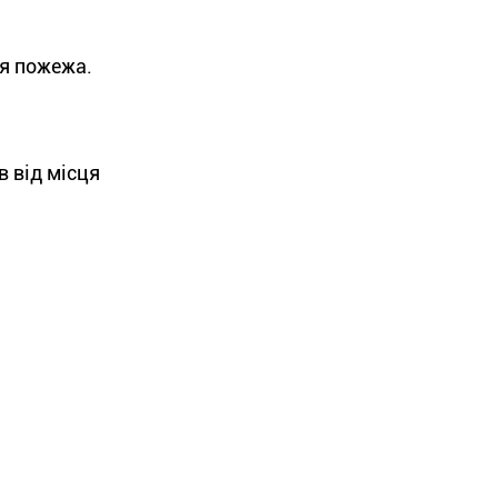
ся пожежа.
в від місця