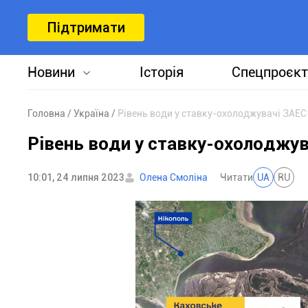
Підтримати
Новини
Історія
Спецпроєкт
Головна
Україна
Рівень води у ставку-охолоджувачі ЗАЕС
Рівень води у ставку-охолоджув
10:01, 24 липня 2023
Олена Смоліна
Читати
UA
RU