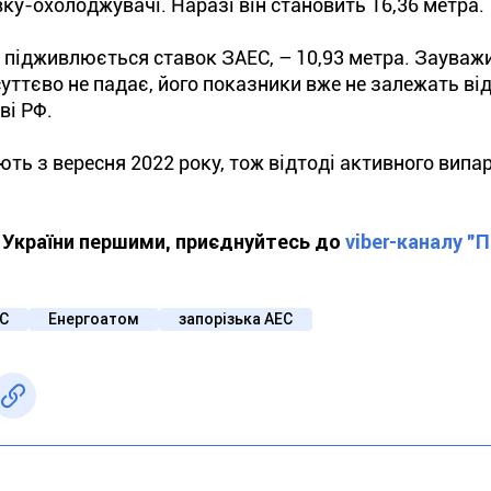
ку-охолоджувачі. Наразі він становить 16,36 метра.
ті підживлюється ставок ЗАЕС, – 10,93 метра. Зауваж
суттєво не падає, його показники вже не залежать ві
ві РФ.
ть з вересня 2022 року, тож відтоді активного випа
ї України першими, приєднуйтесь до
viber-каналу "
С
Енергоатом
запорізька АЕС