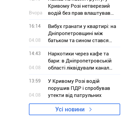
Кривому Розі нетверезий
Вчора
водій без прав влаштував
ДТП
16:14
Вибух гранати у квартирі: на
Дніпропетровщині між
04.08
батьком та сином стався
конфлікт
14:43
Наркотики через кафе та
бари: в Дніпропетровській
04.08
області ліквідували канал
збуту кратому
13:59
У Кривому Розі водій
порушив ПДР і спробував
04.08
утекти від патрульних
Усі новини