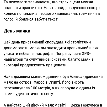
Та психологи зазначають, що страх сцени можна
подолати практикою. Навіть найдосвідченіші спікери
колись починали з першого хвилювання, тремтіння в
голосі й боялися забути текст.
День маяка
Цей день присвячений спорудам, які століттями
допомагають морякам знаходити правильний шлях і
уникати небезпечних рифів. Попри сучасні GPS-
навігатори та супутникові системи, багато маяків і
сьогодні продовжують працювати.
Найвідомішим маяком давнини був Александрійський
маяк на острові Фарос в Єгипті. Його висота
перевищувала 100 метрів, а ця споруда є одним із
семи чудес античного світу.
А найстаріший діючий маяк у світі — Вежа Геркулеса в