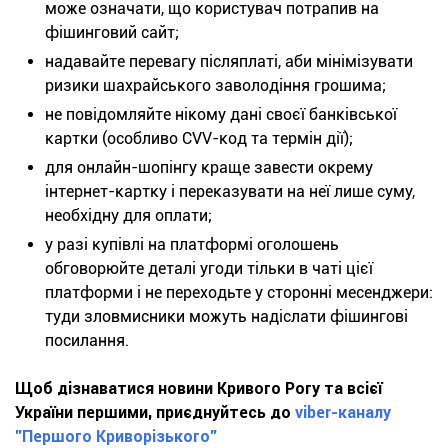
може означати, що користувач потрапив на
фішинговий сайт;
надавайте перевагу післяплаті, аби мінімізувати
ризики шахрайського заволодіння грошима;
не повідомляйте нікому дані своєї банківської
картки (особливо CVV-код та термін дії);
для онлайн-шопінгу краще завести окрему
інтернет-картку і переказувати на неї лише суму,
необхідну для оплати;
у разі купівлі на платформі оголошень
обговорюйте деталі угоди тільки в чаті цієї
платформи і не переходьте у сторонні месенджери:
туди зловмисники можуть надіслати фішингові
посилання.
Щоб дізнаватися новини Кривого Рогу та всієї
України першими, приєднуйтесь до
viber-каналу
"Першого Криворізького"