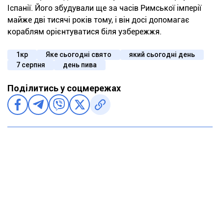
Іспанії. Його збудували ще за часів Римської імперії
майже дві тисячі років тому, і він досі допомагає
кораблям орієнтуватися біля узбережжя.
1кр
Яке сьогодні свято
який сьогодні день
7 серпня
день пива
Поділитись у соцмережах