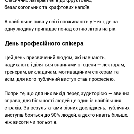
класичних лагерів і елів до фруктових,
безалкогольних та крафтових напоїв.
А найбільше пива у світі споживають у Чехії, де на
одну людину припадає понад сотню літрів на рік.
День професійного спікера
Цей день присвячений людям, які навчають,
надихають і діляться знаннями зі сцени — лекторам,
тренерам, викладачам, мотиваційним спікерам та
всім, для кого публічний виступ став професією.
Попри те, що для них вихід перед аудиторією — звична
справа, для більшості людей це один із найбільших
страхів. За результатами різних досліджень, публічних
виступів бояться до 90% людей, а дехто навіть більше,
ніж висоти чи польотів.