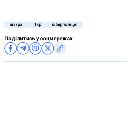
шахраї
1кр
кіберполіція
Поділитись у соцмережах