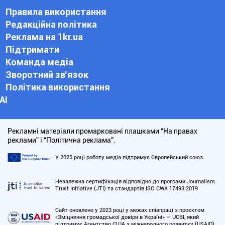
Правила використання
Редакційна політика
Реклама на 1kr.ua
Підтримати
Команда медіа
Зворотний зв'язок
Політика використання
АІ
Рекламні матеріали промарковані плашками “На правах
реклами” і “Політична реклама”.
У 2025 році роботу медіа підтримує Європейський союз
Незалежна сертифікація відповідно до програми Journalism
Trust Initiative (JTI) та стандартів ISO CWA 17493:2019
Сайт оновлено у 2023 році у межах співпраці з проєктом
«Зміцнення громадської довіри в Україні» — UCBI, який
підтримує Агентство США з міжнародного розвитку (USAID)