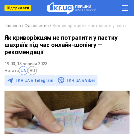
Підтримати
Головна
Суспільство
Як криворіжцям не потрапити у пастку шахраїв під час онлайн-шопінгу — рекомендації
Як криворіжцям не потрапити у пастку
шахраїв під час онлайн-шопінгу —
рекомендації
19:03, 13 червня 2023
Читати
UA
RU
1KR.UA в
Telegram
1KR.UA в
Viber