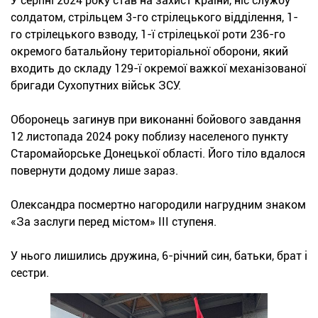
У серпні 2024 року став на захист країни, ніс службу
солдатом, стрільцем 3-го стрілецького відділення, 1-
го стрілецького взводу, 1-ї стрілецької роти 236-го
окремого батальйону територіальної оборони, який
входить до складу 129-ї окремої важкої механізованої
бригади Сухопутних військ ЗСУ.
Оборонець загинув при виконанні бойового завдання
12 листопада 2024 року поблизу населеного пункту
Старомайорське Донецької області. Його тіло вдалося
повернути додому лише зараз.
Олександра посмертно нагородили нагрудним знаком
«За заслуги перед містом» ІІІ ступеня.
У нього лишились дружина, 6-річний син, батьки, брат і
сестри.