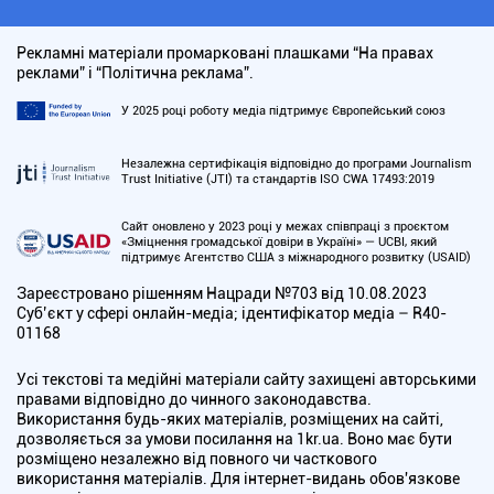
Рекламні матеріали промарковані плашками “На правах
реклами” і “Політична реклама”.
У 2025 році роботу медіа підтримує Європейський союз
Незалежна сертифікація відповідно до програми Journalism
Trust Initiative (JTI) та стандартів ISO CWA 17493:2019
Сайт оновлено у 2023 році у межах співпраці з проєктом
«Зміцнення громадської довіри в Україні» — UCBI, який
підтримує Агентство США з міжнародного розвитку (USAID)
Зареєстровано рішенням Нацради №703 від 10.08.2023
Cуб’єкт у сфері онлайн-медіа; ідентифікатор медіа – R40-
01168
Усі текстові та медійні матеріали сайту захищені авторськими
правами відповідно до чинного законодавства.
Використання будь-яких матеріалів, розміщених на сайті,
дозволяється за умови посилання на 1kr.ua. Воно має бути
розміщено незалежно від повного чи часткового
використання матеріалів. Для інтернет-видань обов'язкове