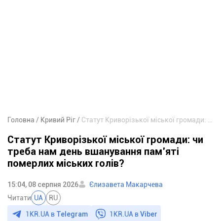
Головна
Кривий Ріг
Статут Криворізької міської громади: чи треба нам день вшанування пам’яті померлих міських голів?
Статут Криворізької міської громади: чи
треба нам день вшанування пам’яті
померлих міських голів?
15:04, 08 серпня 2026
Єлизавета Макарчева
Читати
UA
RU
1KR.UA в
Telegram
1KR.UA в
Viber