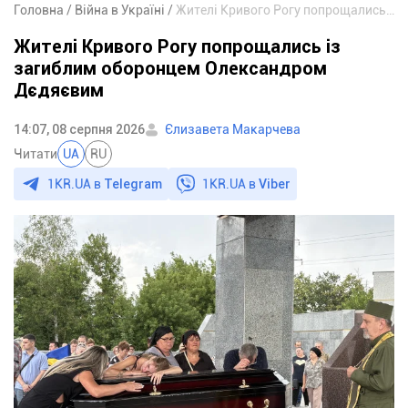
Головна
Війна в Україні
Жителі Кривого Рогу попрощались із загиблим оборонцем Олександром Дєдяєвим
Жителі Кривого Рогу попрощались із
загиблим оборонцем Олександром
Дєдяєвим
14:07, 08 серпня 2026
Єлизавета Макарчева
Читати
UA
RU
1KR.UA в
Telegram
1KR.UA в
Viber