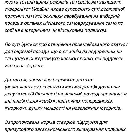
жертв тоталітарних режимів та героїв, які захищали
суверенітет України, якраз суперечить суті державної
політики пам'яті, оскільки перебування на виборній
посаді в органах місцевого самоврядування само по
собі не є історичним чи військовим подвигом.
По суті ідеться про створення привілейованого статусу
для окремої посади, що є як мінімум недоречним на
тлі щоденної жертви українських воїнів, які віддають
життя за Україну.
До того ж, норма «за окремими датами
(визначаються рішеннями міської ради)» дозволяє
депутатській більшості на власний розсуд призначати
дні пам'яті для «своїх» політичних попередників,
ігноруючи думку меншості чи незалежних істориків.
Запропонована норма створює підґрунтя для
примусового загальноміського вшанування колишніх