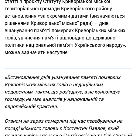
статті 4 проєкту Статуту Криворізької міської
територіальної громади Криворізького району
встановлення «за окремими датами (визначаються
рішеннями Криворізької міської ради) — днів
вшанування пам'яті померлих Криворізьких міських
голів, увічнення пам'яті відповідно до державної
політики національної пам'яті Українського народу»,
можна зазначити наступне:
«Встановлення днів ушанування пам'яті померлих
Криворізьких міських голів є недоцільним,
недоречним, таким, що роз'єднує, а не консолідує
громаду, не має аналогів у національній та
європейській практиці.
Станом на зараз померлим під час перебування на
посаді міського голови є Костянтин Павлов, який
посідав керівну посаду в Партії регіонів та був обраний