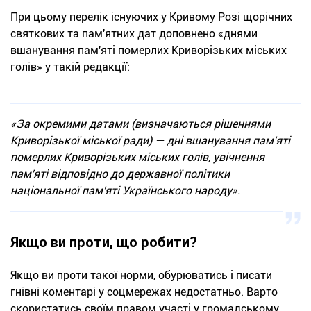
При цьому перелік існуючих у Кривому Розі щорічних
святкових та пам'ятних дат доповнено «днями
вшанування пам'яті померлих Криворізьких міських
голів» у такій редакції:
«За окремими датами (визначаються рішеннями
Криворізької міської ради) — дні вшанування пам'яті
померлих Криворізьких міських голів, увічнення
пам'яті відповідно до державної політики
національної пам'яті Українського народу».
Якщо ви проти, що робити?
Якщо ви проти такої норми, обурюватись і писати
гнівні коментарі у соцмережах недостатньо. Варто
скористатись своїм правом участі у громадському