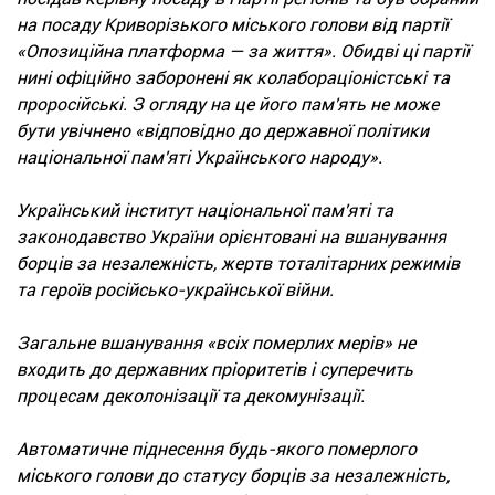
на посаду Криворізького міського голови від партії
«Опозиційна платформа — за життя». Обидві ці партії
нині офіційно заборонені як колабораціоністські та
проросійські. З огляду на це його пам'ять не може
бути увічнено «відповідно до державної політики
національної пам'яті Українського народу».
Український інститут національної пам'яті та
законодавство України орієнтовані на вшанування
борців за незалежність, жертв тоталітарних режимів
та героїв російсько-української війни.
Загальне вшанування «всіх померлих мерів» не
входить до державних пріоритетів і суперечить
процесам деколонізації та декомунізації.
Автоматичне піднесення будь-якого померлого
міського голови до статусу борців за незалежність,