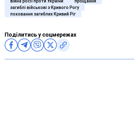
війна росії проти України
прощання
загиблі військові з Кривого Рогу
поховання загиблих Кривий Ріг
Поділитись у соцмережах