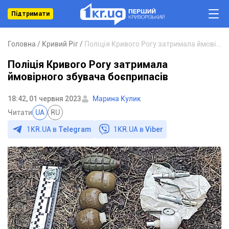
Підтримати
Головна
Кривий Ріг
Поліція Кривого Рогу затримала ймовірного збувача боєприпасів
Поліція Кривого Рогу затримала
ймовірного збувача боєприпасів
18:42, 01 червня 2023
Марина Кулик
Читати
UA
RU
1KR.UA в
Telegram
1KR.UA в
Viber