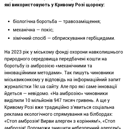
які використовують у Кривому Розі щороку:
біологічна боротьба — травозаміщення;
механічна — покіс;
хімічний спосіб — обприскування гербіцидами.
На 2023 рік у міському фонді охорони навколишнього
природного середовища передбачені кошти на
боротьбу із амброзією «механічними та
інноваційними методами». Так пишуть чиновники
міськвиконкому у відповідь на інформаційний запит
журналістки 1kr.ua сайту. Але про які саме інновації
йдеться — невідомо. «На амброзію» чиновники
виділили 10 мільйонів 947 тисяч гривень. А ще у
Кривому Розі вже традиційно з'явиться соціальна
реклама екологічного спрямування на білбордах:
«Стоп амброзія! Вирви алерген з корінням!», «Стоп
амброзія! Допоможи знищити небезпечний алерген!».