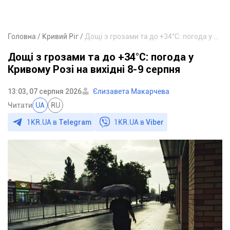
Головна
Кривий Ріг
Дощі з грозами та до +34°С: погода у Кривому Розі на вихідні 8-9 серпня
Дощі з грозами та до +34°С: погода у
Кривому Розі на вихідні 8-9 серпня
13:03, 07 серпня 2026
Єлизавета Макарчева
Читати
UA
RU
1KR.UA в
Telegram
1KR.UA в
Viber