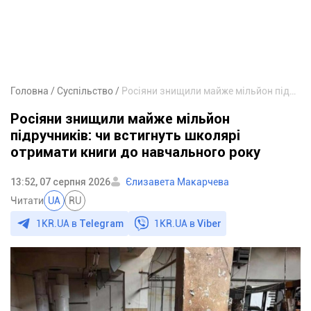
Головна
Суспільство
Росіяни знищили майже мільйон підручників: чи встигнуть школярі отримати книги до навчального року
Росіяни знищили майже мільйон
підручників: чи встигнуть школярі
отримати книги до навчального року
13:52, 07 серпня 2026
Єлизавета Макарчева
Читати
UA
RU
1KR.UA в
Telegram
1KR.UA в
Viber