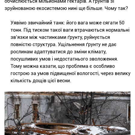
обчислюється мільйонами гектарів. А ґрунтів зі
зруйнованою екосистемою нині ще більше. Чому так?
Уявімо звичайний танк: його вага може сягати 50
тонн. Під тиском такої ваги втрачаються нормальні
зв’язки між частинками ґрунту, руйнується
повністю структура. Ущільнення ґрунту не дає
рослинам адаптуватися до зміни клімату,
посушливих умов і недостатнього зволоження.
Тому можна казати, що проблема є особливо
гострою за умов підвищеної вологості, через велику
кількість дощів цієї весни.