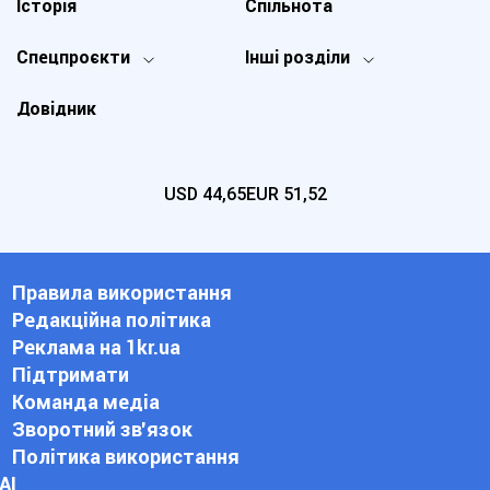
Історія
Спільнота
Спецпроєкти
Інші розділи
Довідник
USD
44,65
EUR
51,52
Правила використання
Редакційна політика
Реклама на 1kr.ua
Підтримати
Команда медіа
Зворотний зв'язок
Політика використання
АІ