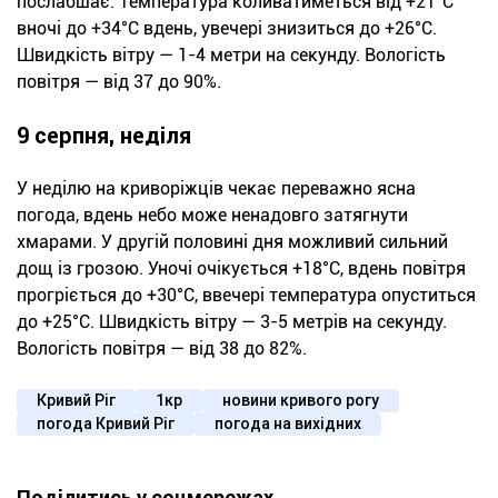
послабшає. Температура коливатиметься від +21°С
вночі до +34°С вдень, увечері знизиться до +26°С.
Швидкість вітру — 1-4 метри на секунду. Вологість
повітря — від 37 до 90%.
9 серпня, неділя
У неділю на криворіжців чекає переважно ясна
погода, вдень небо може ненадовго затягнути
хмарами. У другій половині дня можливий сильний
дощ із грозою. Уночі очікується +18°С, вдень повітря
прогріється до +30°С, ввечері температура опуститься
до +25°С. Швидкість вітру — 3-5 метрів на секунду.
Вологість повітря — від 38 до 82%.
Кривий Ріг
1кр
новини кривого рогу
погода Кривий Ріг
погода на вихідних
Поділитись у соцмережах