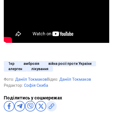
1кр
амброзія
війна росії проти України
алерген
лікування
Фото:
Даніїл Токмаков
Відео:
Даніїл Токмаков
Редактор:
Софія Скиба
Поділитись у соцмережах