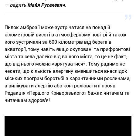
— радить
Майя Руселевич
.
Пилок амброзії може зустрічатися на понад 3
кілометровій висоті в атмосферному повітрі й також
його зустрічали за 600 кілометрів від берега в
акваторії, тому навіть якщо окуповані та прифронтові
міста та села далеко від вашого міста, то це не факт,
що від нього можна «врятуватися». Тому радимо не
чекати, що кількість алергену зменшиться внаслідок
міських програм боротьбі з карантинними рослинами,
а вилікувати алергію або контролювати її прояв.
Редакція «Першого Криворізького» бажає читачам та
читачкам здоров'я!