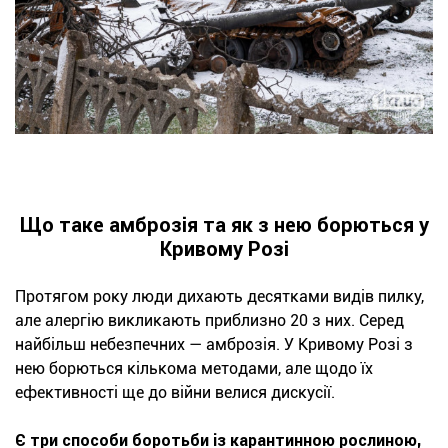
Що таке амброзія та як з нею борються у
Кривому Розі
Протягом року люди дихають десятками видів пилку,
але алергію викликають приблизно 20 з них. Серед
найбільш небезпечних — амброзія. У Кривому Розі з
нею борються кількома методами, але щодо їх
ефективності ще до війни велися дискусії.
Є три способи боротьби із карантинною рослиною,