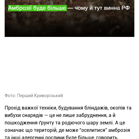
Фото: Перший Криворізький
Прохід важкої техніки, будування бліндажів, окопів та
вибухи снарядів — це не лише забруднення, а й
пошкодження ґрунту та родючого шару землі. А це
означає що територій, де може “оселитися” амброзія
та інші алергенні рослини буде більше, говорить