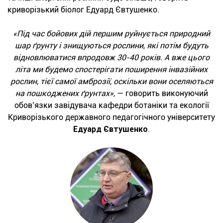
криворізький біолог Едуард Євтушенко.
«Під час бойових дій першим руйнується природний
шар ґрунту і знищуються рослини, які потім будуть
відновлюватися впродовж 30-40 років. А вже цього
літа ми будемо спостерігати поширення інвазійних
рослин, тієї самої амброзії, оскільки вони оселяються
на пошкоджених ґрунтах»,
— говорить виконуючий
обов’язки завідувача кафедри ботаніки та екології
Криворізького державного педагогічного університету
Едуард Євтушенко
.