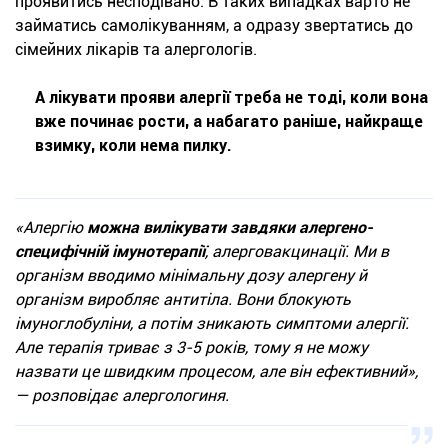
проявитись несподівано. В таких випадках варто не
займатись самолікуванням, а одразу звертатись до
сімейних лікарів та алергологів.
А лікувати прояви алергії треба не тоді, коли вона
вже починає рости, а набагато раніше, найкраще
взимку, коли нема пилку.
«Алергію
можна вилікувати завдяки алергено-
специфічній імунотерапії
, алерговакцинації. Ми в
організм вводимо мінімальну дозу алергену й
організм виробляє антитіла. Вони блокують
імуноглобуліни, а потім зникають симптоми алергії.
Але терапія триває з 3-5 років, тому я не можу
назвати це швидким процесом, але він ефективний»,
— розповідає алергологиня.