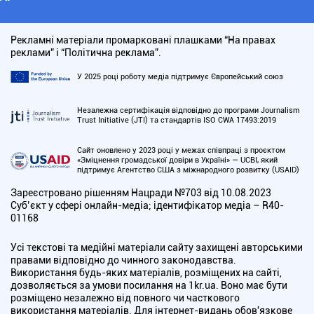
Рекламні матеріали промарковані плашками “На правах
реклами” і “Політична реклама”.
У 2025 році роботу медіа підтримує Європейський союз
Незалежна сертифікація відповідно до програми Journalism
Trust Initiative (JTI) та стандартів ISO CWA 17493:2019
Сайт оновлено у 2023 році у межах співпраці з проєктом
«Зміцнення громадської довіри в Україні» — UCBI, який
підтримує Агентство США з міжнародного розвитку (USAID)
Зареєстровано рішенням Нацради №703 від 10.08.2023
Cуб’єкт у сфері онлайн-медіа; ідентифікатор медіа – R40-
01168
Усі текстові та медійні матеріали сайту захищені авторськими
правами відповідно до чинного законодавства.
Використання будь-яких матеріалів, розміщених на сайті,
дозволяється за умови посилання на 1kr.ua. Воно має бути
розміщено незалежно від повного чи часткового
використання матеріалів. Для інтернет-видань обов'язкове