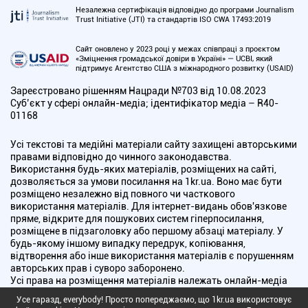
Незалежна сертифікація відповідно до програми Journalism
Trust Initiative (JTI) та стандартів ISO CWA 17493:2019
Сайт оновлено у 2023 році у межах співпраці з проєктом
«Зміцнення громадської довіри в Україні» — UCBI, який
підтримує Агентство США з міжнародного розвитку (USAID)
Зареєстровано рішенням Нацради №703 від 10.08.2023
Cуб’єкт у сфері онлайн-медіа; ідентифікатор медіа – R40-
01168
Усі текстові та медійні матеріали сайту захищені авторськими
правами відповідно до чинного законодавства.
Використання будь-яких матеріалів, розміщених на сайті,
дозволяється за умови посилання на 1kr.ua. Воно має бути
розміщено незалежно від повного чи часткового
використання матеріалів. Для інтернет-видань обов'язкове
пряме, відкрите для пошукових систем гіперпосилання,
розміщене в підзаголовку або першому абзаці матеріалу. У
будь-якому іншому випадку передрук, копіювання,
відтворення або інше використання матеріалів є порушенням
авторських прав і суворо заборонено.
Усі права на розміщення матеріалів належать онлайн-медіа
"Перший Криворізький". Медіа зареєстроване Національною
Усе гаразд, everybody! Просто попереджаємо, що 1kr.ua використовує
радою України з питань телебачення і радіомовлення.