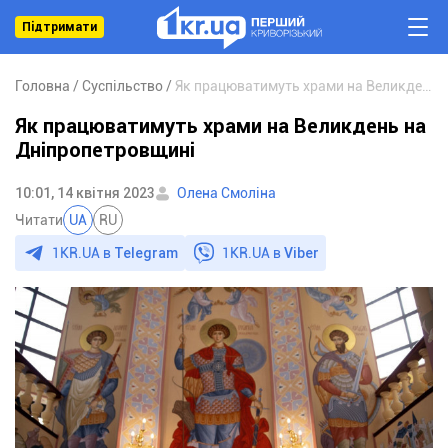
Підтримати
Головна
Суспільство
Як працюватимуть храми на Великдень на Дніпропетровщині
Як працюватимуть храми на Великдень на
Дніпропетровщині
10:01, 14 квітня 2023
Олена Смоліна
Читати
UA
RU
1KR.UA в
Telegram
1KR.UA в
Viber