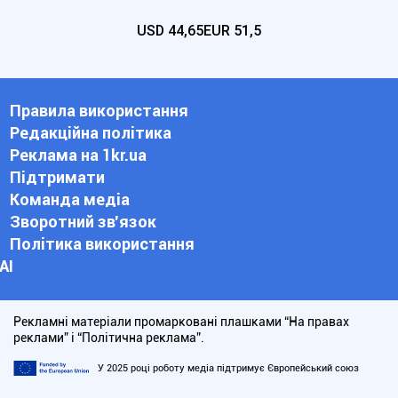
USD
44,65
EUR
51,5
Правила використання
Редакційна політика
Реклама на 1kr.ua
Підтримати
Команда медіа
Зворотний зв'язок
Політика використання
АІ
Рекламні матеріали промарковані плашками “На правах
реклами” і “Політична реклама”.
У 2025 році роботу медіа підтримує Європейський союз