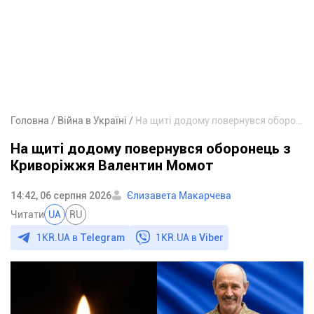
Головна
Війна в Україні
На щиті додому повернувся оборонець з Криворіжжя Валентин Момот
На щиті додому повернувся оборонець з
Криворіжжя Валентин Момот
14:42, 06 серпня 2026
Єлизавета Макарчева
Читати
UA
RU
1KR.UA в
Telegram
1KR.UA в
Viber