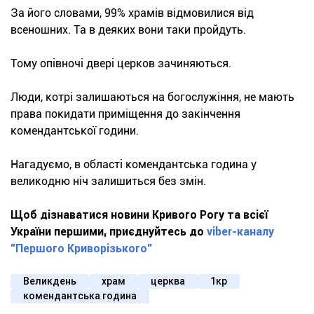
За його словами, 99% храмів відмовилися від
всеношних. Та в деяких вони таки пройдуть.
Тому опівночі двері церков зачиняються.
Люди, котрі залишаються на богослужіння, не мають
права покидати приміщення до закінчення
комендантської години.
Нагадуємо, в області комендантська година у
великодню ніч залишиться без змін.
Щоб дізнаватися новини Кривого Рогу та всієї
України першими, приєднуйтесь до
viber-каналу
"Першого Криворізького"
Великдень
храм
церква
1кр
комендантська година