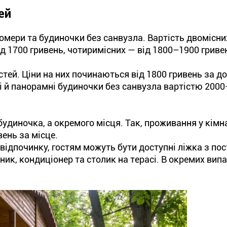
ей
мери та будиночки без санвузла. Вартість двомісни
ід 1700 гривень, чотиримісних — від 1800–1900 гриве
ей. Ціни на них починаються від 1800 гривень за до
ні й панорамні будиночки без санвузла вартістю 200
удиночка, а окремого місця. Так, проживання у кімн
вень за місце.
 відпочинку, гостям можуть бути доступні ліжка з по
ник, кондиціонер та столик на терасі. В окремих вип