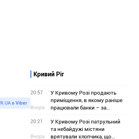
Кривий Ріг
20:57
У Кривому Розі продають
приміщення, в якому раніше
R.UA в
Viber
Вчора
працювали банки – за
скільки мільйонів гривень
20:21
У Кривому Розі патрульний
та небайдужі містяни
Вчора
врятували хлопчика, що