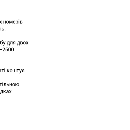
х номерів
нь.
бу для двох
0–2500
аті коштує
стільною
адках