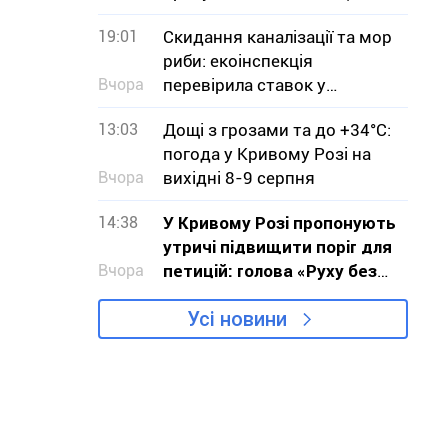
тонув
19:01
Скидання каналізації та мор
риби: екоінспекція
Вчора
перевірила ставок у
Кривому Розі
13:03
Дощі з грозами та до +34°С:
погода у Кривому Розі на
Вчора
вихідні 8-9 серпня
14:38
У Кривому Розі пропонують
утричі підвищити поріг для
Вчора
петицій: голова «Руху без
меж» звернувся до влади з
Усі новини
критикою проєкту