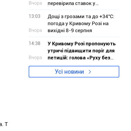
Вчора
перевірила ставок у
Кривому Розі
13:03
Дощі з грозами та до +34°С:
погода у Кривому Розі на
Вчора
вихідні 8-9 серпня
14:38
У Кривому Розі пропонують
утричі підвищити поріг для
Вчора
петицій: голова «Руху без
меж» звернувся до влади з
Усі новини
критикою проєкту
в. Т