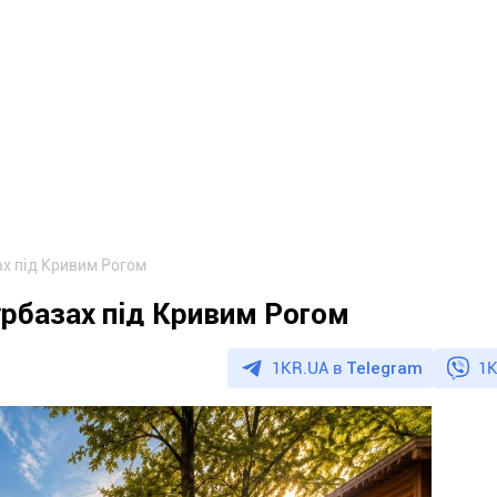
ах під Кривим Рогом
урбазах під Кривим Рогом
1KR.UA в
Telegram
1K