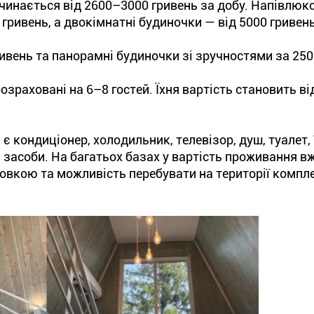
чинається від 2600–3000 гривень за добу. Напівлюк
гривень, а двокімнатні будиночки — від 5000 гривень
ривень та панорамні будиночки зі зручностями за 25
.
озраховані на 6–8 гостей. Їхня вартість становить ві
 є кондиціонер, холодильник, телевізор, душ, туалет, 
і засоби. На багатьох базах у вартість проживання в
овкою та можливість перебувати на території компл