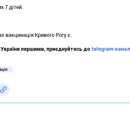
х 7 дітей.
ах вакцинація Кривого Рогу є.
ї України першими, приєднуйтесь до
telegram-кана
ація