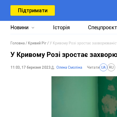
Підтримати
Новини
Історія
Спецпроєкт
Головна
Кривий Ріг
У Кривому Розі зростає захворюваніс
У Кривому Розі зростає захворю
11:03, 17 березня 2023
Олена Смоліна
Читати
UA
RU