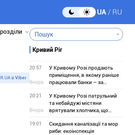
UA
RU
 розділи
Пошук
Кривий Ріг
20:57
У Кривому Розі продають
приміщення, в якому раніше
R.UA в
Viber
Вчора
працювали банки – за
скільки мільйонів гривень
20:21
У Кривому Розі патрульний
та небайдужі містяни
Вчора
врятували хлопчика, що
тонув
19:01
Скидання каналізації та мор
риби: екоінспекція