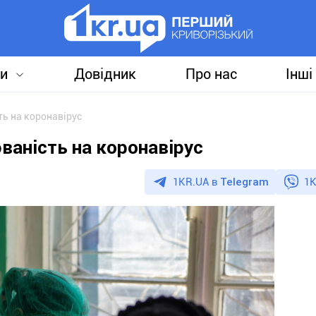
и
Довідник
Про нас
Інші
ть на коронавірус
ваність на коронавірус
1KR.UA в
Telegram
1K