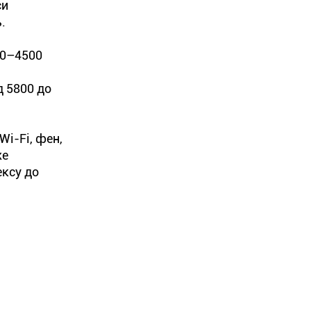
си
.
00–4500
д 5800 до
Wi-Fi, фен,
же
ексу до