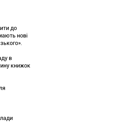
пити до
имають нові
ізького».
аду в
стину книжок
ля
клади