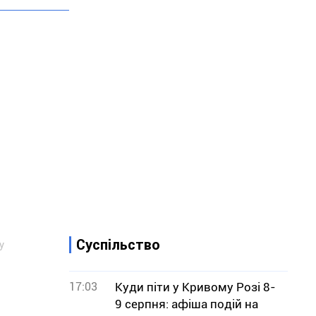
Суспільство
у
17:03
Куди піти у Кривому Розі 8-
9 серпня: афіша подій на