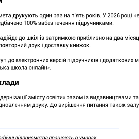
м
та друкують один раз на п'ять років. У 2026 році ч
ередбачено 100% забезпечення підручниками.
адійде до шкіл із затримкою приблизно на два місяц
 повторний друк і доставку книжок.
ступ до електронних версій підручників і додаткових 
ська школа онлайн».
клади
дернізації змісту освіти» разом із видавництвами та
дновленням друку. До вирішення питання також зал
рафічні підприємства працюють в умовах