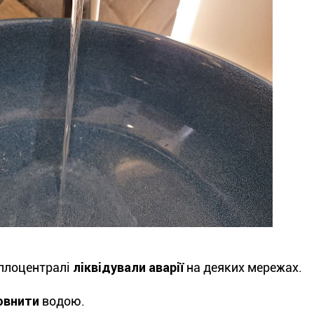
еплоцентралі
ліквідували аварії
на деяких мережах.
овнити
водою.