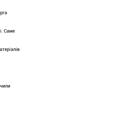
ерга
і. Саме
матеріалів
учили