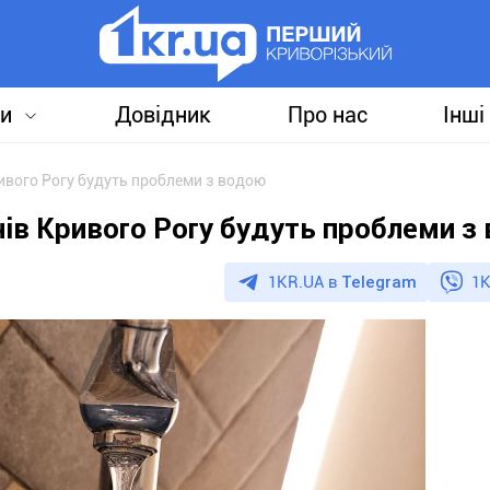
и
Довідник
Про нас
Інші
ивого Рогу будуть проблеми з водою
нів Кривого Рогу будуть проблеми з
1KR.UA в
Telegram
1K