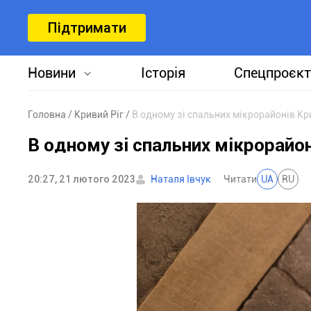
Підтримати
Новини
Історія
Спецпроєкт
Головна
Кривий Ріг
В одному зі спальних мікрорайонів Кр
В одному зі спальних мікрорайо
20:27, 21 лютого 2023
Наталя Івчук
Читати
UA
RU