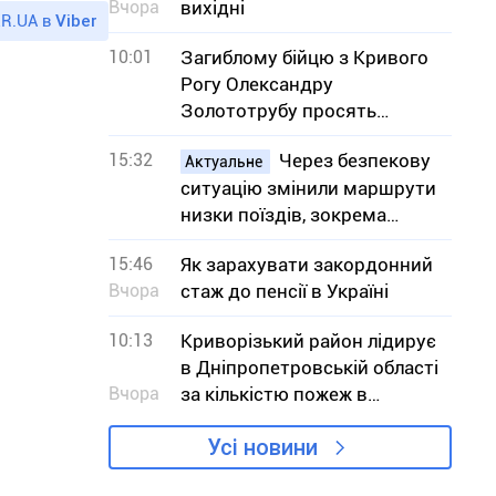
Вчора
вихідні
R.UA в
Viber
10:01
Загиблому бійцю з Кривого
Рогу Олександру
Золототрубу просять
присвоїти звання Героя
15:32
Через безпекову
України
Актуальне
ситуацію змінили маршрути
низки поїздів, зокрема
сполученням з Кривим
15:46
Як зарахувати закордонний
Рогом
Вчора
стаж до пенсії в Україні
10:13
Криворізький район лідирує
в Дніпропетровській області
Вчора
за кількістю пожеж в
екосистемах
Усі новини