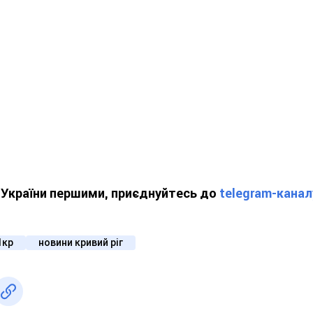
ї України першими, приєднуйтесь до
telegram-кана
1кр
новини кривий ріг