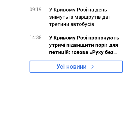
09:19
У Кривому Розі на день
знімуть із маршрутів дві
третини автобусів
14:38
У Кривому Розі пропонують
утричі підвищити поріг для
петицій: голова «Руху без
меж» звернувся до влади з
Усі новини
критикою проєкту