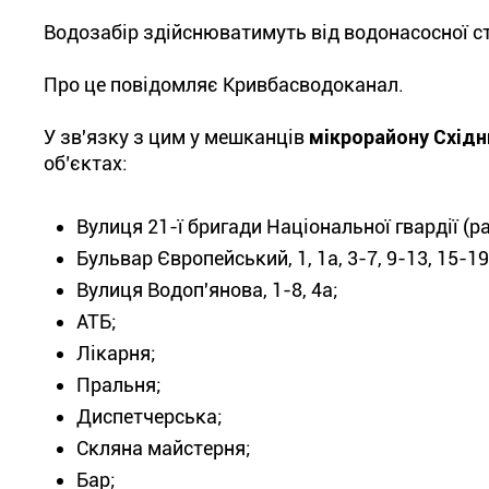
Водозабір здійснюватимуть від водонасосної ст
Про це повідомляє Кривбасводоканал.
У зв'язку з цим у мешканців
мікрорайону Східн
об’єктах:
Вулиця 21-ї бригади Національної гвардії (ран
Бульвар Європейський, 1, 1а, 3-7, 9-13, 15-19, 
Вулиця Водоп'янова, 1-8, 4а;
АТБ;
Лікарня;
Пральня;
Диспетчерська;
Скляна майстерня;
Бар;