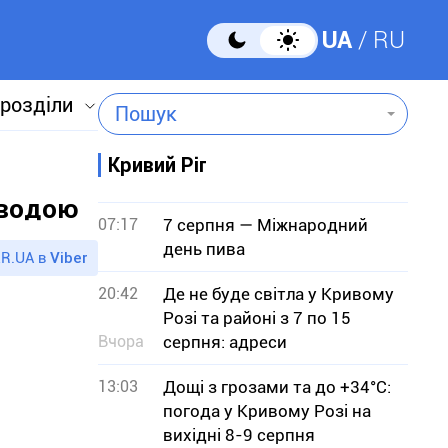
UA
RU
 розділи
Пошук
Кривий Ріг
 водою
07:17
7 серпня — Міжнародний
день пива
R.UA в
Viber
20:42
Де не буде світла у Кривому
Розі та районі з 7 по 15
Вчора
серпня: адреси
13:03
Дощі з грозами та до +34°С:
погода у Кривому Розі на
вихідні 8-9 серпня