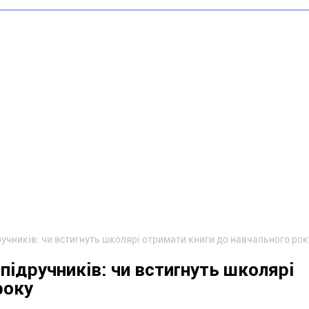
учників: чи встигнуть школярі отримати книги до навчального рок
підручників: чи встигнуть школярі
року