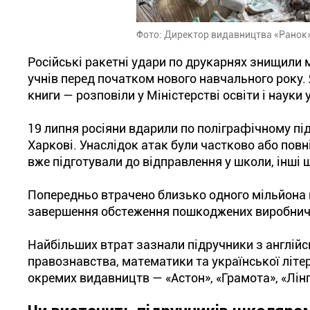
Фото: Директор видавництва «Ранок»
Російські ракетні удари по друкарнях знищили 
учнів перед початком нового навчального року. 
книги — розповіли у Міністерстві освіти і науки
19 липня росіяни вдарили по поліграфічному під
Харкові. Унаслідок атак були частково або повн
вже підготували до відправлення у школи, інші щ
Попередньо втрачено близько одного мільйона п
завершення обстеження пошкоджених виробнич
Найбільших втрат зазнали підручники з англійськ
правознавства, математики та української літе
окремих видавництв — «Астон», «Грамота», «Лінгв