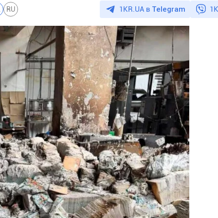
1KR.UA в
Telegram
1K
A
RU