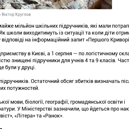
 Віктор Круглов
майже мільйон шкільних підручників, які мали потра
Як школи виходитимуть із ситуації та коли діти отр
 у відповіді на інформаційний запит «Першого Кривор
приємству в Києві, а 1 серпня — по логістичному скл
істю знищені підручники для учнів 4 та 9 класів. Ча
е були у друці.
ідручників. Остаточний обсяг збитків визначать піс
их потужностей.
ої мови, біології, географії, громадянської освіти і
ратури. У Міністерстві зазначили, що йдеться про на
іст», «Літера» та «Ранок».