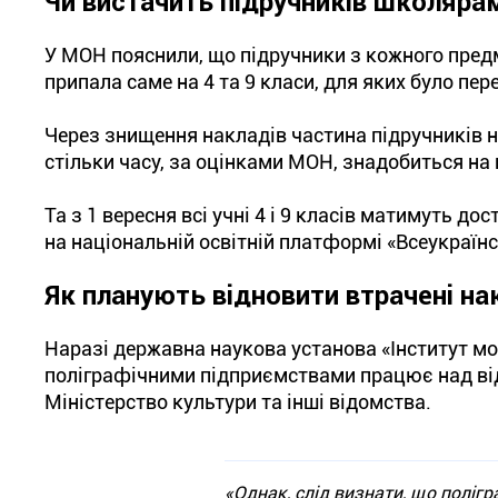
Чи вистачить підручників школяра
У МОН пояснили, що підручники з кожного предме
припала саме на 4 та 9 класи, для яких було п
Через знищення накладів частина підручників н
стільки часу, за оцінками МОН, знадобиться на
Та з 1 вересня всі учні 4 і 9 класів матимуть до
на національній освітній платформі «Всеукраїн
Як планують відновити втрачені на
Наразі державна наукова установа «Інститут мо
поліграфічними підприємствами працює над ві
Міністерство культури та інші відомства.
«Однак, слід визнати, що поліг