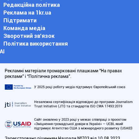
Редакційна політика
Реклама на 1kr.ua
Підтримати
Команда медіа
Зворотний зв'язок
Політика використання
АІ
Рекламні матеріали промарковані плашками “На правах
реклами” і “Політична реклама”.
У 2025 році роботу медіа підтримує Європейський союз
Незалежна сертифікація відповідно до програми Journalism
Trust Initiative (JTI) та стандартів ISO CWA 17493:2019
Сайт оновлено у 2023 році у межах співпраці з проєктом
«Зміцнення громадської довіри в Україні» — UCBI, який
підтримує Агентство США з міжнародного розвитку (USAID)
Зареєстровано рішенням Нацради №703 від 10.08.2023