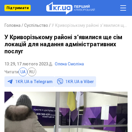
Підтримати
Головна
Суспільство
У Криворізькому районі з’явилися ще сім локацій для надання адміністративних послуг
У Криворізькому районі з’явилися ще сім
локацій для надання адміністративних
послуг
13:29, 17 лютого 2023
Олена Смоліна
Читати
UA
RU
1KR.UA в
Telegram
1KR.UA в
Viber