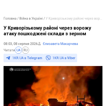
Головна
Війна в Україні
У Криворізькому районі через ворожу атаку пошкоджені склади з зерном
У Криворізькому районі через ворожу
атаку пошкоджені склади з зерном
08:03, 08 серпня 2026
Єлизавета Макарчева
Читати
UA
RU
1KR.UA в
Telegram
1KR.UA в
Viber