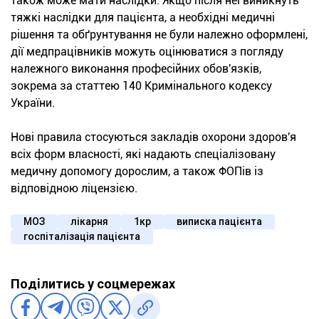
також може мати наслідки. Якщо після неї виникнуть
тяжкі наслідки для пацієнта, а необхідні медичні
рішення та обґрунтування не були належно оформлені,
дії медпрацівників можуть оцінюватися з погляду
належного виконання професійних обов'язків,
зокрема за статтею 140 Кримінального кодексу
України.
Нові правила стосуються закладів охорони здоров'я
всіх форм власності, які надають спеціалізовану
медичну допомогу дорослим, а також ФОПів із
відповідною ліцензією.
МОЗ
лікарня
1кр
виписка пацієнта
госпіталізація пацієнта
Поділитись у соцмережах