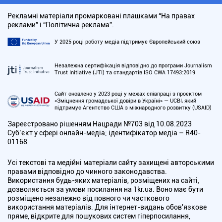
Рекламні матеріали промарковані плашками “На правах
реклами” і “Політична реклама”.
У 2025 році роботу медіа підтримує Європейський союз
Незалежна сертифікація відповідно до програми Journalism
Trust Initiative (JTI) та стандартів ISO CWA 17493:2019
Сайт оновлено у 2023 році у межах співпраці з проєктом
«Зміцнення громадської довіри в Україні» — UCBI, який
підтримує Агентство США з міжнародного розвитку (USAID)
Зареєстровано рішенням Нацради №703 від 10.08.2023
Cуб’єкт у сфері онлайн-медіа; ідентифікатор медіа – R40-
01168
Усі текстові та медійні матеріали сайту захищені авторськими
правами відповідно до чинного законодавства.
Використання будь-яких матеріалів, розміщених на сайті,
дозволяється за умови посилання на 1kr.ua. Воно має бути
розміщено незалежно від повного чи часткового
використання матеріалів. Для інтернет-видань обов'язкове
пряме, відкрите для пошукових систем гіперпосилання,