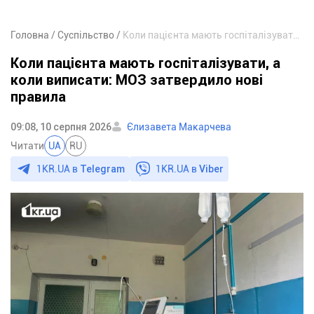
Головна
Суспільство
Коли пацієнта мають госпіталізувати, а коли виписати: МОЗ затвердило нові правила
Коли пацієнта мають госпіталізувати, а
коли виписати: МОЗ затвердило нові
правила
09:08, 10 серпня 2026
Єлизавета Макарчева
Читати
UA
RU
1KR.UA в
Telegram
1KR.UA в
Viber