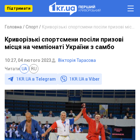
Підтримати
Головна
Спорт
Криворізькі спортсмени посіли призові місця на чемпіонаті України з самбо
Криворізькі спортсмени посіли призові
місця на чемпіонаті України з самбо
10:27, 04 лютого 2023
Вікторія Тарасова
Читати
UA
RU
1KR.UA в
Telegram
1KR.UA в
Viber