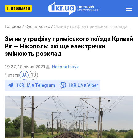
Підтримати
Головна
Суспільство
Зміни у графіку приміського поїзда Кривий Ріг – Нікополь: які ще електрички змінюють розклад
Зміни у графіку приміського поїзда Кривий
Ріг – Нікополь: які ще електрички
змінюють розклад
19:27, 18 січня 2023
Наталя Івчук
Читати
UA
RU
1KR.UA в
Telegram
1KR.UA в
Viber