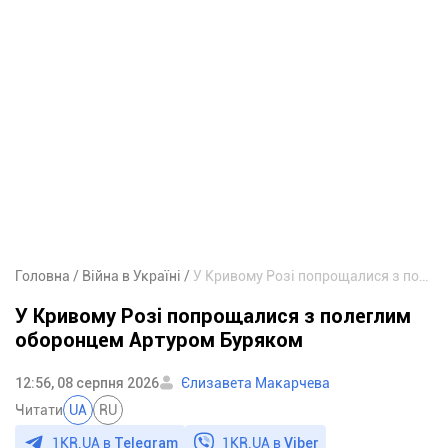
Головна
Війна в Україні
У Кривому Розі попрощалися з полеглим оборонцем Артуром Буряком
У Кривому Розі попрощалися з полеглим
оборонцем Артуром Буряком
12:56, 08 серпня 2026
Єлизавета Макарчева
Читати
UA
RU
1KR.UA в
Telegram
1KR.UA в
Viber