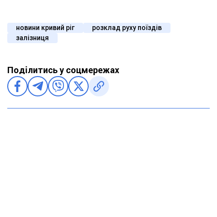
новини кривий ріг
розклад руху поїздів
залізниця
Поділитись у соцмережах