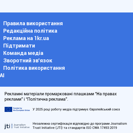
Правила використання
Редакційна політика
Реклама на 1kr.ua
Підтримати
Команда медіа
Зворотний зв'язок
Політика використання
АІ
Рекламні матеріали промарковані плашками “На правах
реклами” і “Політична реклама”.
У 2025 році роботу медіа підтримує Європейський союз
Незалежна сертифікація відповідно до програми Journalism
Trust Initiative (JTI) та стандартів ISO CWA 17493:2019