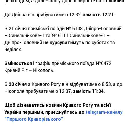
розкладом, а далі – час у дорозі виросте на
11 хвилин.
До Дніпра він прибуватиме о 12:32,
замість 12:21
.
З 21
січня
приміські поїзди № 6108 Дніпро-Головний
– Синельникове-1 та № 6111 Синельникове-1 –
Дніпро-Головний
не курсуватимуть
по суботах та
неділях.
Змінюється
і графік приміського поїзда №6472
Кривий Ріг – Нікополь.
З
20 січня
з Кривого Рогу він відбуватиме о 8:53, а до
Нікополя прибуватиме о 12:37,
замість 11:34.
Щоб дізнаватись новини Кривого Рогу та всієї
України першими, приєднуйтесь до
telegram-каналу
"Першого Криворізького"