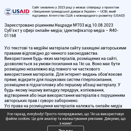
Сайт оновлено у 2023 році у межах співпраці з проєктом
«Зміцнення громадської довіри в Україні» — UCBI, який
підтримує Агентство США з міжнародного розвитку (USAID)
Зареєстровано рішенням Нацради №703 від 10.08.2023
Cуб’єкт у сфері онлайн-медіа; ідентифікатор медіа – R40-
01168
Усі текстові та медійні матеріали сайту захищені авторськими
правами відповідно до чинного законодавства.
Використання будь-яких матеріалів, розміщених на сайті,
дозволяється за умови посилання на 1kr.ua. Воно має бути
розміщено незалежно від повного чи часткового
використання матеріалів. Для інтернет-видань обов'язкове
пряме, відкрите для пошукових систем гіперпосилання,
розміщене в підзаголовку або першому абзаці матеріалу. У
будь-якому іншому випадку передрук, копіювання,
відтворення або інше використання матеріалів є порушенням
авторських прав і суворо заборонено.
Усі права на розміщення матеріалів належать онлайн-медіа
"Перший Криворізький". Медіа зареєстроване Національною
Усе гаразд, everybody! Просто попереджаємо, що 1kr.ua використовує
радою України з питань телебачення і радіомовлення.
файли cookies. Це для аналізу та налаштування реклами. Дякуємо, що
з нами!
Copyright © 2010 - 2026 Всі права захищені
Згоден