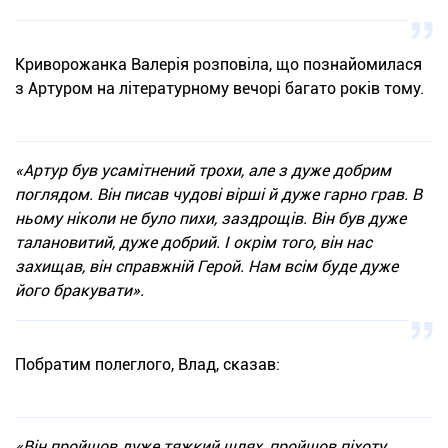
Криворожанка Валерія розповіла, що познайомилася
з Артуром на літературному вечорі багато років тому.
«Артур був усамітнений трохи, але з дуже добрим
поглядом. Він писав чудові вірші й дуже гарно грав. В
ньому ніколи не було пихи, заздрощів. Він був дуже
талановитий, дуже добрий. І окрім того, він нас
захищав, він справжній Герой. Нам всім буде дуже
його бракувати».
Побратим полеглого, Влад, сказав:
«Він пройшов дуже тяжкий шлях, пройшов піхоту.