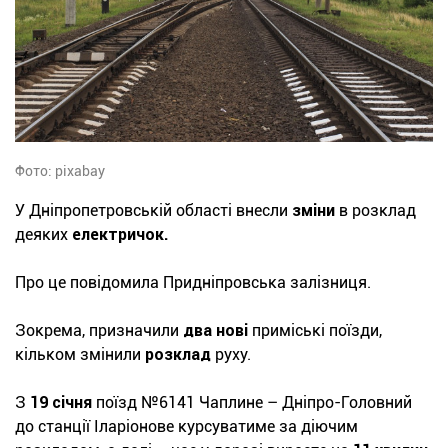
Фото: pixabay
У Дніпропетровській області внесли
зміни
в розклад
деяких
електричок.
Про це повідомила Придніпровська залізниця.
Зокрема, призначили
два нові
приміські поїзди,
кільком змінили
розклад
руху.
З
19 січня
поїзд №6141 Чаплине – Дніпро-Головний
до станції Іларіонове курсуватиме за діючим