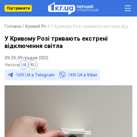
Підтримати
Головна
Кривий Ріг
У Кривому Розі тривають екстрені відключення світла
У Кривому Розі тривають екстрені
відключення світла
09:29, 09 грудня 2022
Читати
UA
RU
1KR.UA в
Telegram
1KR.UA в
Viber