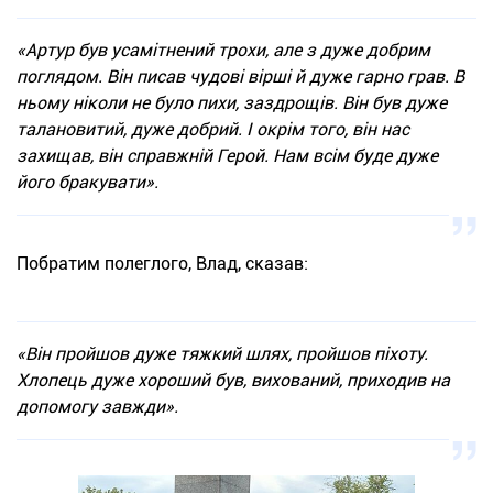
«Артур був усамітнений трохи, але з дуже добрим
поглядом. Він писав чудові вірші й дуже гарно грав. В
ньому ніколи не було пихи, заздрощів. Він був дуже
талановитий, дуже добрий. І окрім того, він нас
захищав, він справжній Герой. Нам всім буде дуже
його бракувати».
Побратим полеглого, Влад, сказав:
«Він пройшов дуже тяжкий шлях, пройшов піхоту.
Хлопець дуже хороший був, вихований, приходив на
допомогу завжди».