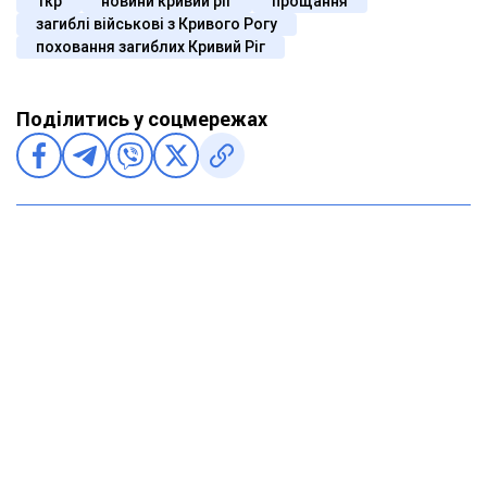
1кр
новини кривий ріг
прощання
загиблі військові з Кривого Рогу
поховання загиблих Кривий Ріг
Поділитись у соцмережах