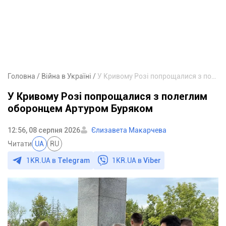
Головна
Війна в Україні
У Кривому Розі попрощалися з полеглим оборонцем Артуром Буряком
У Кривому Розі попрощалися з полеглим
оборонцем Артуром Буряком
12:56, 08 серпня 2026
Єлизавета Макарчева
Читати
UA
RU
1KR.UA в
Telegram
1KR.UA в
Viber