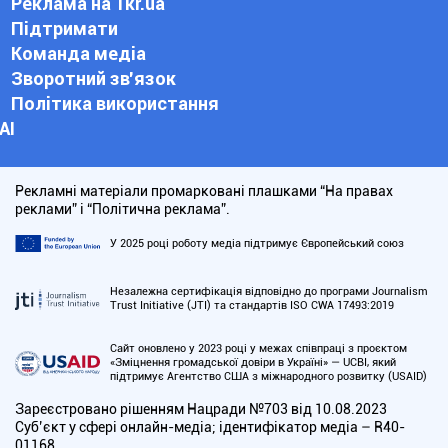
Реклама на 1kr.ua
Підтримати
Команда медіа
Зворотний зв'язок
Політика використання
АІ
Рекламні матеріали промарковані плашками “На правах
реклами” і “Політична реклама”.
У 2025 році роботу медіа підтримує Європейський союз
Незалежна сертифікація відповідно до програми Journalism
Trust Initiative (JTI) та стандартів ISO CWA 17493:2019
Сайт оновлено у 2023 році у межах співпраці з проєктом
«Зміцнення громадської довіри в Україні» — UCBI, який
підтримує Агентство США з міжнародного розвитку (USAID)
Зареєстровано рішенням Нацради №703 від 10.08.2023
Cуб’єкт у сфері онлайн-медіа; ідентифікатор медіа – R40-
01168