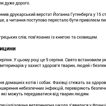
ли дуже дорого.
ив друкарський верстат Йоганна Гутенберга у 15 сто
е, а читання поступово перестало бути привілеєм л
грецьких слів, пов'язаних із книгою та сховищем.
дицини
серпня. У цьому році це 9 серпня. Свято встановили 
ветеринарів у захист здоров'я тварин, людей і безпе
я домашніх котів і собак. Фахівці стежать за здоро
ширення небезпечних інфекцій, перевіряють безпеч
 які можуть передаватися від тварин людям.
спеціалізована ветеринарна школа з'явилася у Франці