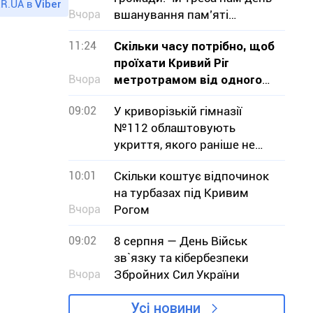
R.UA в
Viber
Вчора
вшанування пам’яті
померлих міських голів?
11:24
Скільки часу потрібно, щоб
проїхати Кривий Ріг
Вчора
метротрамом від одного
кінця до іншого
09:02
У криворізькій гімназії
№112 облаштовують
укриття, якого раніше не
було
10:01
Скільки коштує відпочинок
на турбазах під Кривим
Вчора
Рогом
09:02
8 серпня — День Військ
зв`язку та кібербезпеки
Вчора
Збройних Сил України
Усі новини