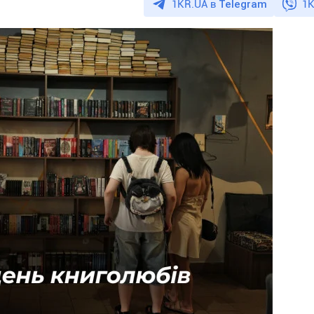
1KR.UA в
Telegram
1K