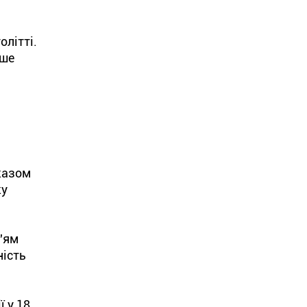
літті.
ише
указом
ку
в'ям
ність
ї у 18