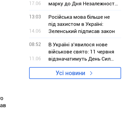
17.06
марку до Дня Незалежності
України
13:03
Російська мова більше не
під захистом в Україні:
14.06
Зеленський підписав закон
08:52
В Україні з’явилося нове
військове свято: 11 червня
11.06
відзначатимуть День Сил
безпілотних систем
Усі новини
го
чав