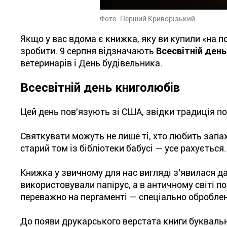
Фото: Перший Криворізький
Якщо у вас вдома є книжка, яку ви купили «на по
зробити. 9 серпня відзначають
Всесвітній ден
ветеринарів і День будівельника.
Всесвітній день книголюбів
Цей день пов'язують зі США, звідки традиція по
Святкувати можуть не лише ті, хто любить запа
старий том із бібліотеки бабусі — усе рахується.
Книжка у звичному для нас вигляді з'явилася д
використовували папірус, а в античному світі п
переважно на пергаменті — спеціально оброблен
До появи друкарського верстата книги букваль