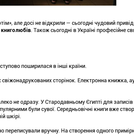
тім», але досі не відкрили — сьогодні чудовий привід
ь книголюбів
. Також сьогодні в Україні професійне св
ступово поширилася в інші країни.
х свіжонадрукованих сторінок. Електронна книжка, а
алеко не одразу. У Стародавньому Єгипті для записів
опулярними були сувої. Середньовічні книги вже ств
ій шкірі.
но переписували вручну. На створення одного примір