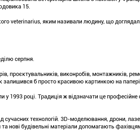
Людовика 15.
ого veterinarius, яким називали людину, що доглядал
еділю серпня.
орів, проєктувальників, виконробів, монтажників, рем
ок залишився б просто красивою картинкою на папері
и у 1993 році. Традиція ж відзначати це професійне 
ід сучасних технологій. 3D-моделювання, дрони, лазе
 та нові будівельні матеріали допомагають фахівця