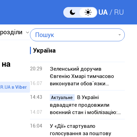
UA
RU
 розділи
Пошук
Україна
 на
20:29
Зеленський доручив
Євгенію Хмарі тимчасово
16.07
виконувати обов`язки
R.UA в
Viber
міністра оборони
14:43
В Україні
Актуальне
вдвадцяте продовжили
14.07
воєнний стан і мобілізацію:
на який термін
16:04
У «Дії» стартувало
голосування за поштову