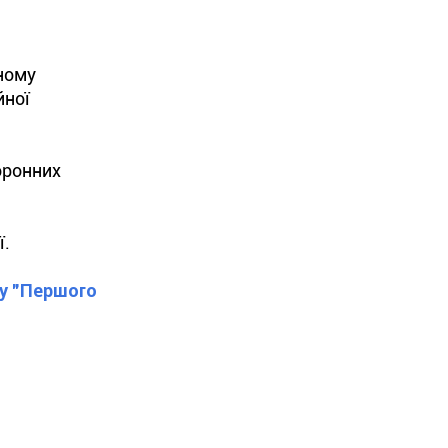
ному
йної
оронних
ї.
лу "Першого