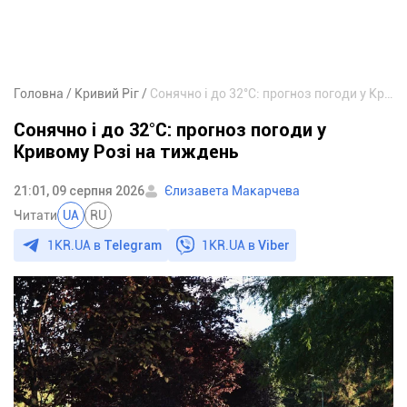
Головна
Кривий Ріг
Сонячно і до 32°С: прогноз погоди у Кривому Розі на тиждень
Сонячно і до 32°С: прогноз погоди у
Кривому Розі на тиждень
21:01, 09 серпня 2026
Єлизавета Макарчева
Читати
UA
RU
1KR.UA в
Telegram
1KR.UA в
Viber