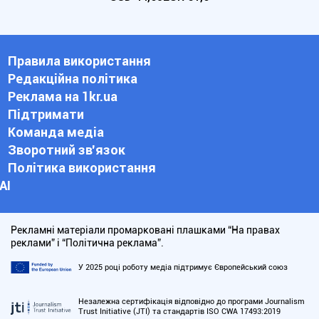
Правила використання
Редакційна політика
Реклама на 1kr.ua
Підтримати
Команда медіа
Зворотний зв'язок
Політика використання
АІ
Рекламні матеріали промарковані плашками “На правах
реклами” і “Політична реклама”.
У 2025 році роботу медіа підтримує Європейський союз
Незалежна сертифікація відповідно до програми Journalism
Trust Initiative (JTI) та стандартів ISO CWA 17493:2019