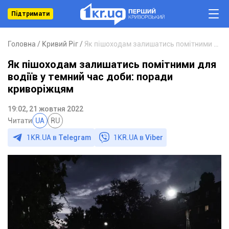
Підтримати
Головна
Кривий Ріг
Як пішоходам залишатись помітними для водіїв у темний час доби: поради криворіжцям
Як пішоходам залишатись помітними для
водіїв у темний час доби: поради
криворіжцям
19:02, 21 жовтня 2022
Читати
UA
RU
1KR.UA в
Telegram
1KR.UA в
Viber