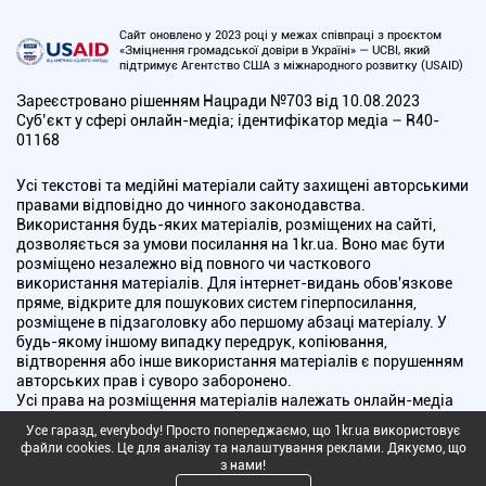
Сайт оновлено у 2023 році у межах співпраці з проєктом
«Зміцнення громадської довіри в Україні» — UCBI, який
підтримує Агентство США з міжнародного розвитку (USAID)
Зареєстровано рішенням Нацради №703 від 10.08.2023
Cуб’єкт у сфері онлайн-медіа; ідентифікатор медіа – R40-
01168
Усі текстові та медійні матеріали сайту захищені авторськими
правами відповідно до чинного законодавства.
Використання будь-яких матеріалів, розміщених на сайті,
дозволяється за умови посилання на 1kr.ua. Воно має бути
розміщено незалежно від повного чи часткового
використання матеріалів. Для інтернет-видань обов'язкове
пряме, відкрите для пошукових систем гіперпосилання,
розміщене в підзаголовку або першому абзаці матеріалу. У
будь-якому іншому випадку передрук, копіювання,
відтворення або інше використання матеріалів є порушенням
авторських прав і суворо заборонено.
Усі права на розміщення матеріалів належать онлайн-медіа
"Перший Криворізький". Медіа зареєстроване Національною
Усе гаразд, everybody! Просто попереджаємо, що 1kr.ua використовує
радою України з питань телебачення і радіомовлення.
файли cookies. Це для аналізу та налаштування реклами. Дякуємо, що
з нами!
Copyright © 2010 - 2026 Всі права захищені