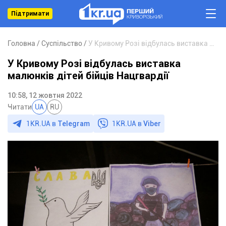
Підтримати
Головна
Суспільство
У Кривому Розі відбулась виставка малюнків дітей бійців Нацгвардії
У Кривому Розі відбулась виставка
малюнків дітей бійців Нацгвардії
10:58, 12 жовтня 2022
Читати
UA
RU
1KR.UA в
Telegram
1KR.UA в
Viber