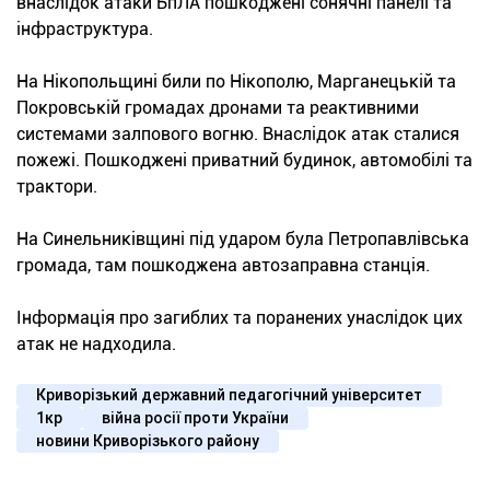
внаслідок атаки БпЛА пошкоджені сонячні панелі та
інфраструктура.
На Нікопольщині били по Нікополю, Марганецькій та
Покровській громадах дронами та реактивними
системами залпового вогню. Внаслідок атак сталися
пожежі. Пошкоджені приватний будинок, автомобілі та
трактори.
На Синельниківщині під ударом була Петропавлівська
громада, там пошкоджена автозаправна станція.
Інформація про загиблих та поранених унаслідок цих
атак не надходила.
Криворізький державний педагогічний університет
1кр
війна росії проти України
новини Криворізького району