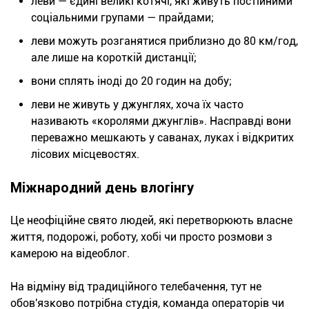
леви — єдині великі котячі, які живуть постійними
соціальними групами — прайдами;
леви можуть розганятися приблизно до 80 км/год,
але лише на короткій дистанції;
вони сплять іноді до 20 годин на добу;
леви не живуть у джунглях, хоча їх часто
називають «королями джунглів». Насправді вони
переважно мешкають у саванах, луках і відкритих
лісових місцевостях.
Міжнародний день влогінгу
Це неофіційне свято людей, які перетворюють власне
життя, подорожі, роботу, хобі чи просто розмови з
камерою на відеоблог.
На відміну від традиційного телебачення, тут не
обов'язково потрібна студія, команда операторів чи