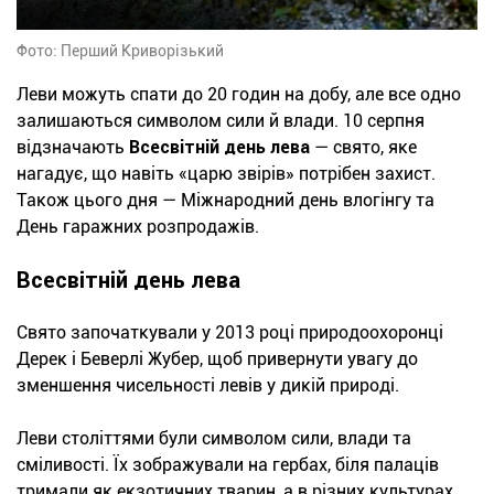
Фото: Перший Криворізький
Леви можуть спати до 20 годин на добу, але все одно
залишаються символом сили й влади. 10 серпня
відзначають
Всесвітній день лева
— свято, яке
нагадує, що навіть «царю звірів» потрібен захист.
Також цього дня — Міжнародний день влогінгу та
День гаражних розпродажів.
Всесвітній день лева
Свято започаткували у 2013 році природоохоронці
Дерек і Беверлі Жубер, щоб привернути увагу до
зменшення чисельності левів у дикій природі.
Леви століттями були символом сили, влади та
сміливості. Їх зображували на гербах, біля палаців
тримали як екзотичних тварин, а в різних культурах