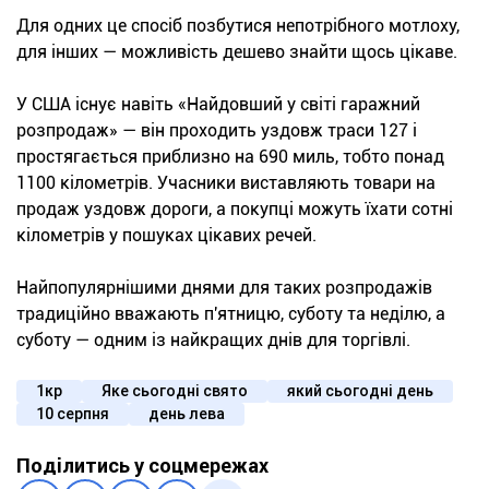
Для одних це спосіб позбутися непотрібного мотлоху,
для інших — можливість дешево знайти щось цікаве.
У США існує навіть «Найдовший у світі гаражний
розпродаж» — він проходить уздовж траси 127 і
простягається приблизно на 690 миль, тобто понад
1100 кілометрів. Учасники виставляють товари на
продаж уздовж дороги, а покупці можуть їхати сотні
кілометрів у пошуках цікавих речей.
Найпопулярнішими днями для таких розпродажів
традиційно вважають п'ятницю, суботу та неділю, а
суботу — одним із найкращих днів для торгівлі.
1кр
Яке сьогодні свято
який сьогодні день
10 серпня
день лева
Поділитись у соцмережах