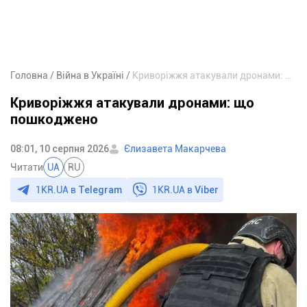
Головна
Війна в Україні
Криворіжжя атакували дронами: що пошкоджено
Криворіжжя атакували дронами: що
пошкоджено
08:01, 10 серпня 2026
Єлизавета Макарчева
Читати
UA
RU
1KR.UA в
Telegram
1KR.UA в
Viber