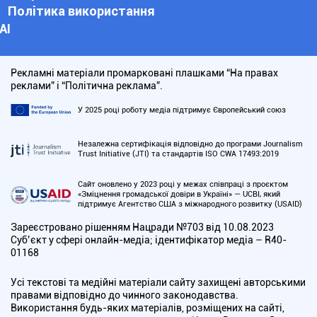
Політика використання
АІ
Рекламні матеріали промарковані плашками “На правах
реклами” і “Політична реклама”.
У 2025 році роботу медіа підтримує Європейський союз
Незалежна сертифікація відповідно до програми Journalism
Trust Initiative (JTI) та стандартів ISO CWA 17493:2019
Сайт оновлено у 2023 році у межах співпраці з проєктом
«Зміцнення громадської довіри в Україні» — UCBI, який
підтримує Агентство США з міжнародного розвитку (USAID)
Зареєстровано рішенням Нацради №703 від 10.08.2023
Cуб’єкт у сфері онлайн-медіа; ідентифікатор медіа – R40-
01168
Усі текстові та медійні матеріали сайту захищені авторськими
правами відповідно до чинного законодавства.
Використання будь-яких матеріалів, розміщених на сайті,