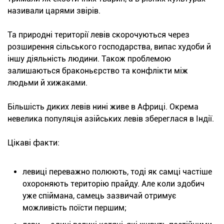
називали царями звірів.
Та природні території левів скорочуються через
розширення сільського господарства, випас худоби й
іншу діяльність людини. Також проблемою
залишаються браконьєрство та конфлікти між
людьми й хижаками.
Більшість диких левів нині живе в Африці. Окрема
невелика популяція азійських левів збереглася в Індії.
Цікаві факти:
левиці переважно полюють, тоді як самці частіше
охороняють територію прайду. Але коли здобич
уже спіймана, самець зазвичай отримує
можливість поїсти першим;