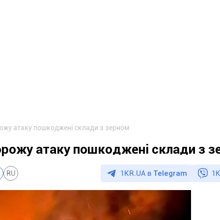
рожу атаку пошкоджені склади з зерном
орожу атаку пошкоджені склади з 
1KR.UA в
Telegram
1K
A
RU