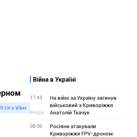
Війна в Україні
зерном
17:43
На війні за Україну загинув
військовий з Криворіжжя
R.UA в
Viber
Вчора
Анатолій Ткачук
08:06
Росіяни атакували
Криворіжжя FPV-дроном: