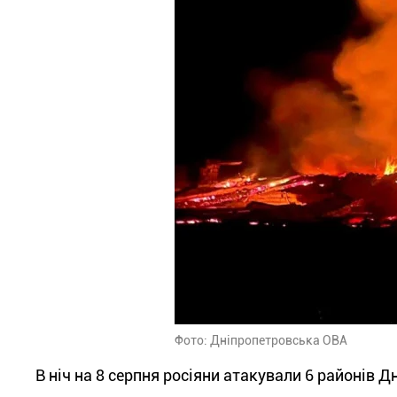
Фото: Дніпропетровська ОВА
В ніч на 8 серпня росіяни атакували 6 районів Д