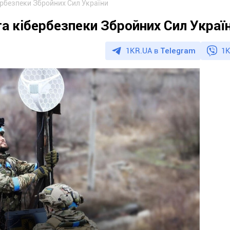
бербезпеки Збройних Сил України
та кібербезпеки Збройних Сил Украї
1KR.UA в
Telegram
1K