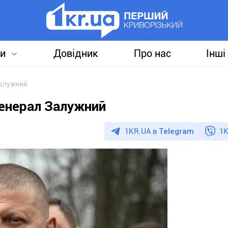
и
Довідник
Про нас
Інші
Залужний
генерал Залужний
1KR.UA в
Telegram
1K