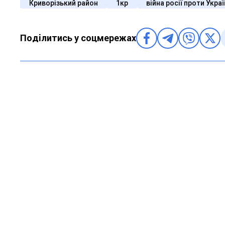
Криворізький район
1кр
війна росії проти Укра
Поділитись у соцмережах