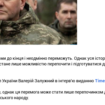
ми до кінця і неодмінно переможуть. Однак уся історі
 стане лише можливістю перепочити і підготуватися 
 України Валерій Залужний в інтерв'ю виданню
Time
е, однак ця перемога може стати лише перепочинком 
нського народу.