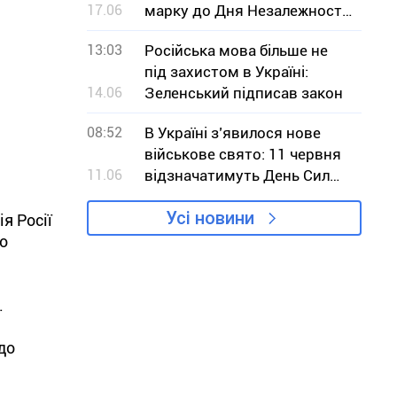
17.06
марку до Дня Незалежності
України
13:03
Російська мова більше не
під захистом в Україні:
14.06
Зеленський підписав закон
08:52
В Україні з’явилося нове
військове свято: 11 червня
11.06
відзначатимуть День Сил
безпілотних систем
Усі новини
я Росії
до
.
до