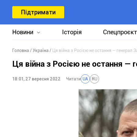
Підтримати
Новини
Історія
Спецпроєкт
Головна
Україна
Ця війна з Росією не остання — генерал 
Ця війна з Росією не остання — 
18:01, 27 вересня 2022
Читати
UA
RU