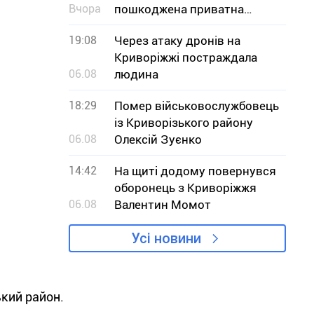
Вчора
пошкоджена приватна
оселя
19:08
Через атаку дронів на
Криворіжжі постраждала
06.08
людина
18:29
Помер військовослужбовець
із Криворізького району
06.08
Олексій Зуєнко
14:42
На щиті додому повернувся
оборонець з Криворіжжя
06.08
Валентин Момот
Усі новини
ький район.