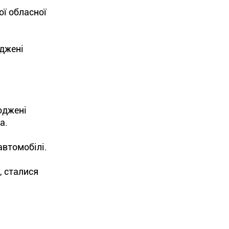
ї обласної
оджені
оджені
а.
автомобілі.
, сталися