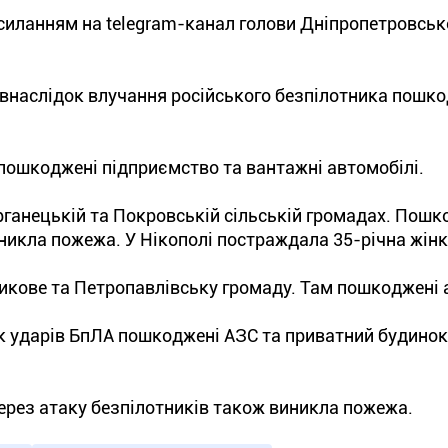
силанням на telegram-канал голови Дніпропетровсько
 внаслідок влучання російського безпілотника пошк
 пошкоджені підприємство та вантажні автомобілі.
рганецькій та Покровській сільській громадах. Пошк
никла пожежа. У Нікополі постраждала 35-річна жінк
икове та Петропавлівську громаду. Там пошкоджені 
к ударів БпЛА пошкоджені АЗС та приватний будинок
ерез атаку безпілотників також виникла пожежа.