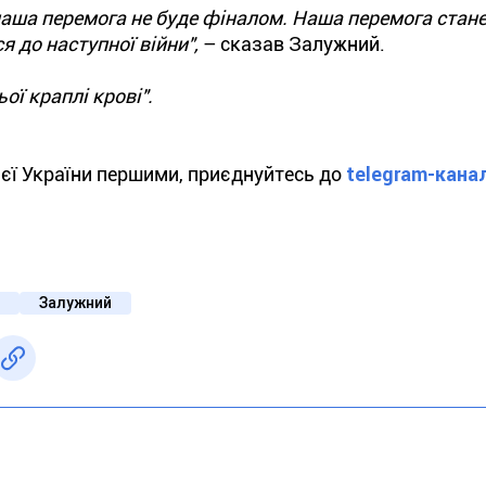
 наша перемога не буде фіналом. Наша перемога стан
 до наступної війни",
– сказав Залужний.
ої краплі крові".
ієї України першими, приєднуйтесь до
telegram-кана
Залужний