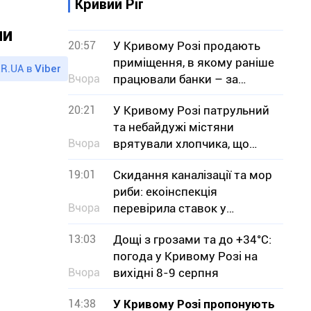
Кривий Ріг
ни
20:57
У Кривому Розі продають
приміщення, в якому раніше
R.UA в
Viber
Вчора
працювали банки – за
скільки мільйонів гривень
20:21
У Кривому Розі патрульний
та небайдужі містяни
Вчора
врятували хлопчика, що
тонув
19:01
Скидання каналізації та мор
риби: екоінспекція
Вчора
перевірила ставок у
Кривому Розі
13:03
Дощі з грозами та до +34°С:
погода у Кривому Розі на
Вчора
вихідні 8-9 серпня
14:38
У Кривому Розі пропонують