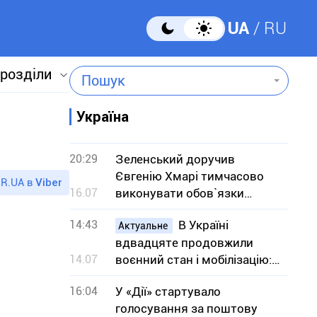
UA
RU
 розділи
Пошук
Україна
20:29
Зеленський доручив
Євгенію Хмарі тимчасово
R.UA в
Viber
16.07
виконувати обов`язки
міністра оборони
14:43
В Україні
Актуальне
вдвадцяте продовжили
14.07
воєнний стан і мобілізацію:
на який термін
16:04
У «Дії» стартувало
голосування за поштову