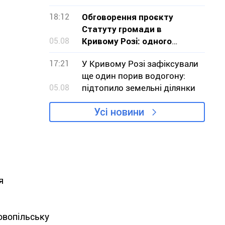
турбувало
18:12
Обговорення проєкту
Статуту громади в
05.08
Кривому Розі: одного
обурення замало, треба
17:21
У Кривому Розі зафіксували
діяти
ще один порив водогону:
05.08
підтопило земельні ділянки
Усі новини
я
овопільську