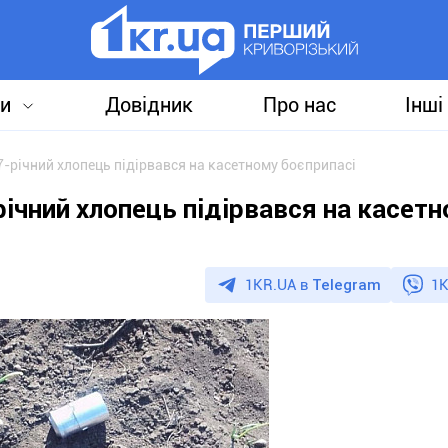
и
Довідник
Про нас
Інші
7-річний хлопець підірвався на касетному боєприпасі
річний хлопець підірвався на касет
1KR.UA в
Telegram
1K