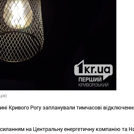
ція)
стині Кривого Рогу запланували тимчасові відключенн
осиланням на Центральну енергетичну компанію та Н