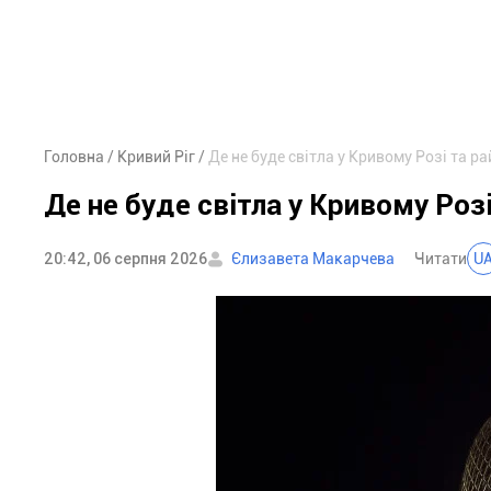
Головна
Кривий Ріг
Де не буде світла у Кривому Розі та ра
Де не буде світла у Кривому Розі
20:42, 06 серпня 2026
Єлизавета Макарчева
Читати
U