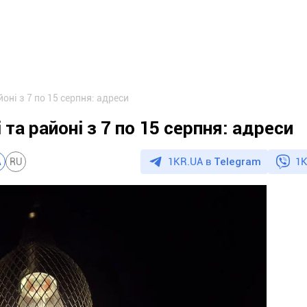
йоні з 7 по 15 серпня: адреси
 та районі з 7 по 15 серпня: адреси
1KR.UA в
Telegram
1K
A
RU