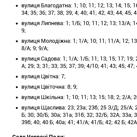
вулиця Благодатна: 1; 10; 11; 12; 13; 14; 15; 16; 
34; 35; 36; 37; 38; 39; 4; 40; 41; 42; 43; 44; 45; 46
вулиця Липнева: 1; 1/Б; 10; 11; 12; 13; 13/А; 14; 1
9;
вулиця Молодіжна: 1; 1/А; 10; 11; 11/А; 12; 13/А; 
8/А; 9; 9/А;
вулиця Садова: 1; 1/А; 1/Б; 11; 13; 15; 17; 19; 2
А; 29; 3; 31; 33; 35; 37; 39; 4/10; 41; 43; 45; 47; 
вулиця Цвітна: 7;
вулиця Цвіточна: 8; 9;
вулиця Шкільна: 1; 10; 11; 13; 15; 18; 2; 2/А; 20
вулиця Щаслива: 23; 23а; 23б; 25 З/Д; 25/А; 25
Б; 30; 30/Б; 30а; 31а; 31б; 32; 32/Б; 32А; 33а; 
39б; 40; 40 Б; 40а; 41; 41/А; 41/Б; 42; 42 Б; 42А
Село Червоні Поди: