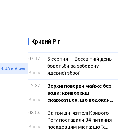
Кривий Ріг
07:17
6 серпня — Всесвітній день
боротьби за заборону
R.UA в
Viber
Вчора
ядерної зброї
12:37
Верхні поверхи майже без
води: криворіжці
Вчора
скаржаться, що водоканал
не визнає проблему
08:04
За три дні жителі Кривого
Рогу поставили 34 питання
Вчора
посадовцям міста: що їх