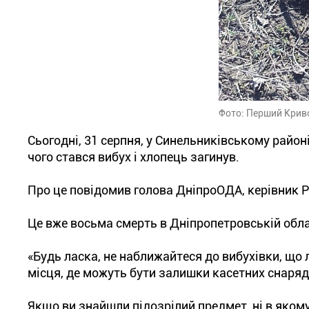
Фото: Перший Крив
Сьогодні, 31 серпня, у Синельниківському район
чого стався вибух і хлопець загинув.
Про це повідомив голова ДніпроОДА, керівник Р
Це вже восьма смерть в Дніпропетровській обла
«Будь ласка, не наближайтеся до вибухівки, що л
місця, де можуть бути залишки касетних снаряд
Якщо ви знайшли підозрілий предмет, ні в якому