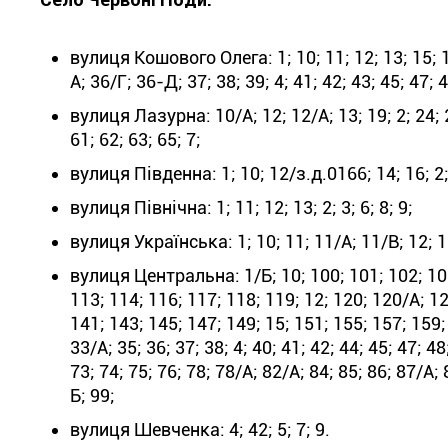
вулиця Кошового Олега: 1; 10; 11; 12; 13; 15; 17;
А; 36/Г; 36-Д; 37; 38; 39; 4; 41; 42; 43; 45; 47; 48
вулиця Лазурна: 10/А; 12; 12/А; 13; 19; 2; 24; 25
61; 62; 63; 65; 7;
вулиця Південна: 1; 10; 12/з.д.0166; 14; 16; 2; 
вулиця Північна: 1; 11; 12; 13; 2; 3; 6; 8; 9;
вулиця Українська: 1; 10; 11; 11/А; 11/В; 12; 12/
вулиця Центральна: 1/Б; 10; 100; 101; 102; 102
113; 114; 116; 117; 118; 119; 12; 120; 120/А; 12
141; 143; 145; 147; 149; 15; 151; 155; 157; 159; 1
33/А; 35; 36; 37; 38; 4; 40; 41; 42; 44; 45; 47; 48
73; 74; 75; 76; 78; 78/А; 82/А; 84; 85; 86; 87/А; 
Б; 99;
вулиця Шевченка: 4; 42; 5; 7; 9.