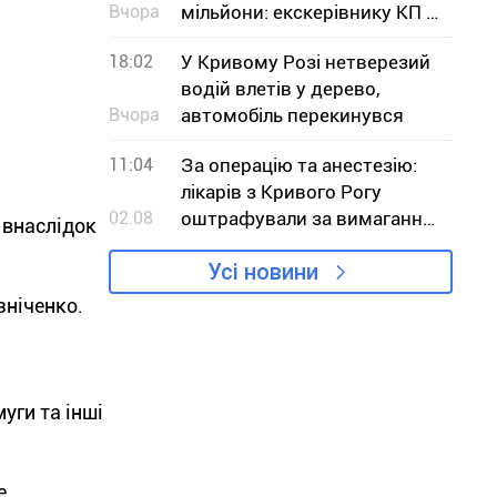
Вчора
мільйони: екскерівнику КП з
Дніпропетровщини
18:02
У Кривому Розі нетверезий
оголосили підозру
водій влетів у дерево,
Вчора
автомобіль перекинувся
11:04
За операцію та анестезію:
лікарів з Кривого Рогу
02.08
оштрафували за вимагання
 внаслідок
грошей у пацієнта
Усі новини
зніченко.
уги та інші
е