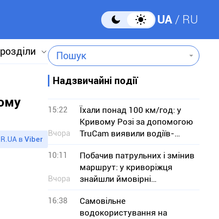
UA
RU
 розділи
Пошук
Надзвичайні події
ному
15:22
Їхали понад 100 км/год: у
Кривому Розі за допомогою
Вчора
TruCam виявили водіїв-
R.UA в
Viber
порушників
10:11
Побачив патрульних і змінив
маршрут: у криворіжця
Вчора
знайшли ймовірні
наркотики
16:38
Самовільне
водокористування на