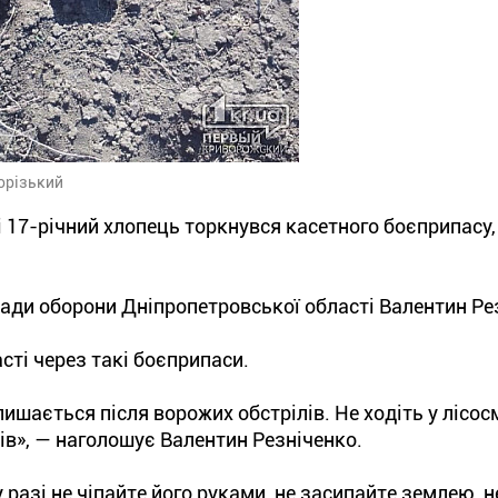
орізький
і 17-річний хлопець торкнувся касетного боєприпасу,
ади оборони Дніпропетровської області Валентин Ре
сті через такі боєприпаси.
ишається після ворожих обстрілів. Не ходіть у лісосм
ів», — наголошує Валентин Резніченко.
 разі не чіпайте його руками, не засипайте землею, н