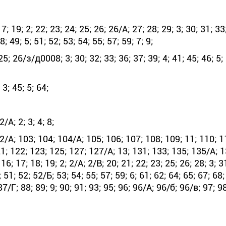
 19; 2; 22; 23; 24; 25; 26; 26/А; 27; 28; 29; 3; 30; 31; 33
; 49; 5; 51; 52; 53; 54; 55; 57; 59; 7; 9;
; 26/з/д0008; 3; 30; 32; 33; 36; 37; 39; 4; 41; 45; 46; 5; 
3; 45; 5; 64;
А; 2; 3; 4; 8;
/А; 103; 104; 104/А; 105; 106; 107; 108; 109; 11; 110; 1
1; 122; 123; 125; 127; 127/А; 13; 131; 133; 135; 135/А; 1
6; 17; 18; 19; 2; 2/А; 2/В; 20; 21; 22; 23; 25; 26; 28; 3; 3
; 51; 52; 52/Б; 53; 54; 55; 57; 59; 6; 61; 62; 64; 65; 67; 68;
87/Г; 88; 89; 9; 90; 91; 93; 95; 96; 96/А; 96/б; 96/в; 97; 9