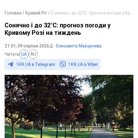
Головна
Кривий Ріг
Сонячно і до 32°С: прогноз погоди у Кривому Розі на тиждень
Сонячно і до 32°С: прогноз погоди у
Кривому Розі на тиждень
21:01, 09 серпня 2026
Єлизавета Макарчева
Читати
UA
RU
1KR.UA в
Telegram
1KR.UA в
Viber