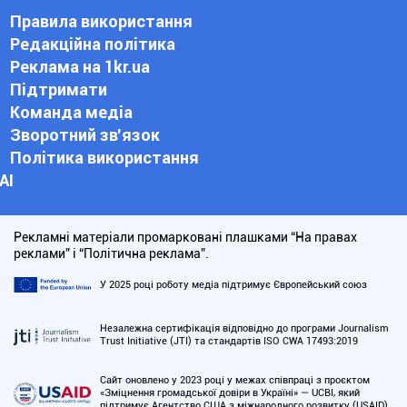
Правила використання
Редакційна політика
Реклама на 1kr.ua
Підтримати
Команда медіа
Зворотний зв'язок
Політика використання
АІ
Рекламні матеріали промарковані плашками “На правах
реклами” і “Політична реклама”.
У 2025 році роботу медіа підтримує Європейський союз
Незалежна сертифікація відповідно до програми Journalism
Trust Initiative (JTI) та стандартів ISO CWA 17493:2019
Сайт оновлено у 2023 році у межах співпраці з проєктом
«Зміцнення громадської довіри в Україні» — UCBI, який
підтримує Агентство США з міжнародного розвитку (USAID)