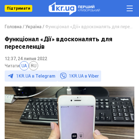
Підтримати
Головна
Україна
Функціонал «Дії» вдосконалять для переселенців
Функціонал «Дії» вдосконалять для
переселенців
12:37, 24 липня 2022
Читати
UA
RU
1KR.UA в
Telegram
1KR.UA в
Viber