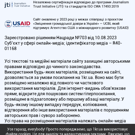
Незалежна сертифікація відповідно до програми Journalism
Trust Initiative (JTI) та стандартів ISO CWA 17493:2019
Сайт оновлено у 2023 році у межах співпраці з проєктом
«Зміцнення громадської довіри в Україні» — UCBI, який
підтримує Агентство США з міжнародного розвитку (USAID)
Зареєстровано рішенням Нацради №703 від 10.08.2023
Cуб’єкт у сфері онлайн-медіа; ідентифікатор медіа – R40-
01168
Усі текстові та медійні матеріали сайту захищені авторськими
правами відповідно до чинного законодавства.
Використання будь-яких матеріалів, розміщених на сайті,
дозволяється за умови посилання на 1kr.ua. Воно має бути
розміщено незалежно від повного чи часткового
використання матеріалів. Для інтернет-видань обов'язкове
пряме, відкрите для пошукових систем гіперпосилання,
розміщене в підзаголовку або першому абзаці матеріалу. У
будь-якому іншому випадку передрук, копіювання,
відтворення або інше використання матеріалів є порушенням
авторських прав і суворо заборонено.
Усі права на розміщення матеріалів належать онлайн-медіа
"Перший Криворізький". Медіа зареєстроване Національною
Усе гаразд, everybody! Просто попереджаємо, що 1kr.ua використовує
радою України з питань телебачення і радіомовлення.
файли cookies. Це для аналізу та налаштування реклами. Дякуємо, що