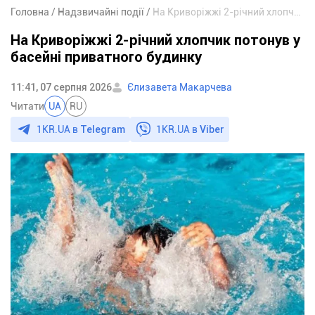
Головна
Надзвичайні події
На Криворіжжі 2-річний хлопчик потонув у басейні приватного будинку
На Криворіжжі 2-річний хлопчик потонув у
басейні приватного будинку
11:41, 07 серпня 2026
Єлизавета Макарчева
Читати
UA
RU
1KR.UA в
Telegram
1KR.UA в
Viber