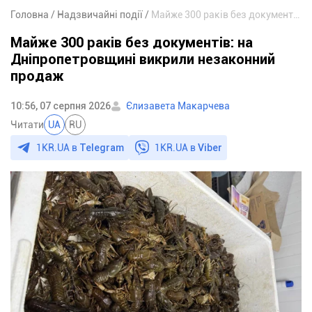
Головна
Надзвичайні події
Майже 300 раків без документів: на Дніпропетровщині викрили незаконний продаж
Майже 300 раків без документів: на
Дніпропетровщині викрили незаконний
продаж
10:56, 07 серпня 2026
Єлизавета Макарчева
Читати
UA
RU
1KR.UA в
Telegram
1KR.UA в
Viber