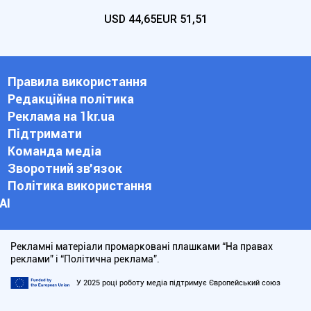
USD
44,65
EUR
51,51
Правила використання
Редакційна політика
Реклама на 1kr.ua
Підтримати
Команда медіа
Зворотний зв'язок
Політика використання
АІ
Рекламні матеріали промарковані плашками “На правах
реклами” і “Політична реклама”.
У 2025 році роботу медіа підтримує Європейський союз