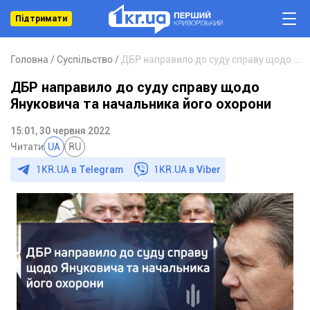
Підтримати
Головна
Суспільство
ДБР направило до суду справу щодо Януковича та начальника його охорони
ДБР направило до суду справу щодо
Януковича та начальника його охорони
15:01, 30 червня 2022
Читати
UA
RU
1KR.UA в
Telegram
1KR.UA в
Viber