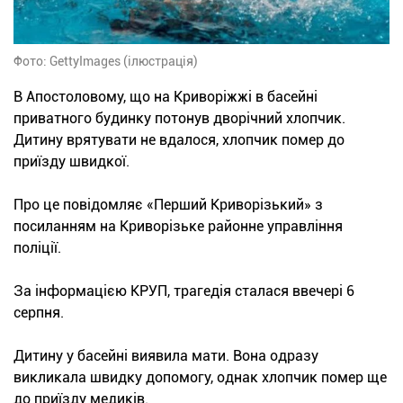
Фото: GettyImages (ілюстрація)
В Апостоловому, що на Криворіжжі в басейні
приватного будинку потонув дворічний хлопчик.
Дитину врятувати не вдалося, хлопчик помер до
приїзду швидкої.
Про це повідомляє «Перший Криворізький» з
посиланням на Криворізьке районне управління
поліції.
За інформацією КРУП, трагедія сталася ввечері 6
серпня.
Дитину у басейні виявила мати. Вона одразу
викликала швидку допомогу, однак хлопчик помер ще
до приїзду медиків.