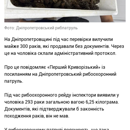
Фото: Дніпропетровський рибпатруль
На Дніпропетровщині під час перевірки вилучили
майже 300 раків, які продавали без документів. Через
це на чоловіка склали адміністративний протокол.
Про це повідомляє «Перший Криворізький» із
посиланням на Дніпропетровський рибоохоронний
патруль.
Під час рибоохоронного рейду інспектори виявили у
чоловіка 293 раки загальною вагою 6,25 кілограма.
Документів, які підтверджували б законність
походження раків, він не мав.
У рибоохоронному патрулі пояснюють, що така