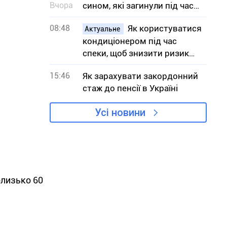
Вчора
сином, які загинули під час
атаки на АЗС
08:48
Як користуватися
Актуальне
кондиціонером під час
спеки, щоб знизити ризик
вимушених відключень
15:46
Як зарахувати закордонний
світла
стаж до пенсії в Україні
Усі новини
близько 60