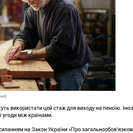
вне)
жуть використати цей стаж для виходу на пенсію. Іно
ї угоди між країнами.
силанням на Закон України «Про загальнообов'язко