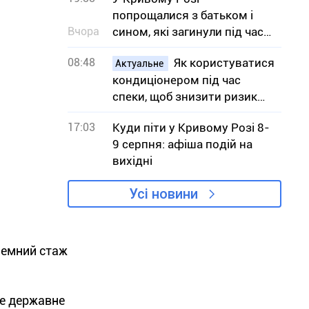
попрощалися з батьком і
Вчора
сином, які загинули під час
атаки на АЗС
08:48
Як користуватися
Актуальне
кондиціонером під час
спеки, щоб знизити ризик
вимушених відключень
17:03
Куди піти у Кривому Розі 8-
світла
9 серпня: афіша подій на
вихідні
Усі новини
земний стаж
ве державне