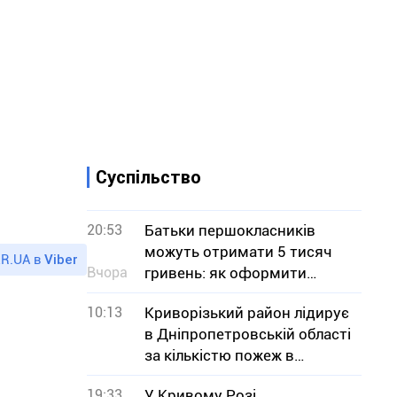
Суспільство
20:53
Батьки першокласників
можуть отримати 5 тисяч
R.UA в
Viber
Вчора
гривень: як оформити
«Пакунок школяра»
10:13
Криворізький район лідирує
в Дніпропетровській області
за кількістю пожеж в
екосистемах
19:33
У Кривому Розі