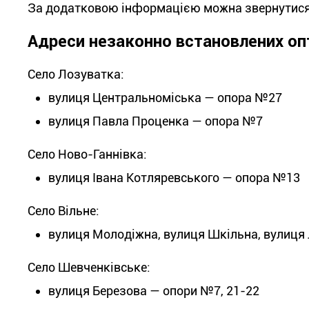
За додатковою інформацією можна звернутися
Адреси незаконно встановлених о
Село Лозуватка:
вулиця Центральноміська — опора №27
вулиця Павла Проценка — опора №7
Село Ново-Ганнівка:
вулиця Івана Котляревського — опора №13
Село Вільне:
вулиця Молодіжна, вулиця Шкільна, вулиця 
Село Шевченківське:
вулиця Березова — опори №7, 21-22