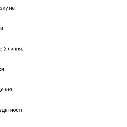
зку на
ки
з 2 липня,
ся
щення
здатності