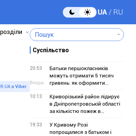
UA
RU
 розділи
Пошук
Суспільство
20:53
Батьки першокласників
можуть отримати 5 тисяч
Вчора
гривень: як оформити
R.UA в
Viber
«Пакунок школяра»
10:13
Криворізький район лідирує
в Дніпропетровській області
за кількістю пожеж в
екосистемах
19:33
У Кривому Розі
попрощалися з батьком і