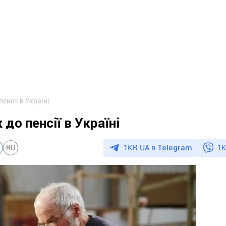
енсії в Україні
до пенсії в Україні
1KR.UA в
Telegram
1K
RU