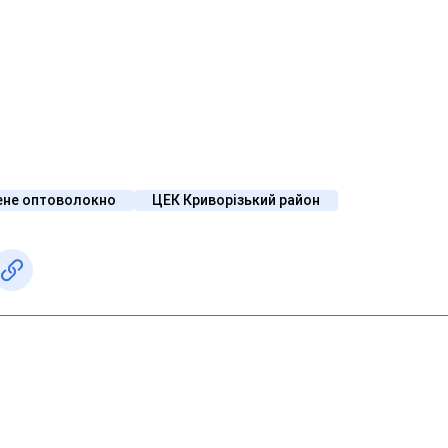
ене оптоволокно
ЦЕК Криворізький район