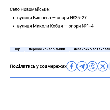
Село Новомайське:
вулиця Вишнева — опори №25-27
вулиця Миколи Кобця — опори №1-4
1кр
перший криворізький
незаконно встановл
Поділитись у соцмережах