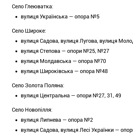
Село Глеюватка:
вулиця Українська — опора №5
Село Широке:
вулиця Садова, вулиця Лугова, вулиця Молод
вулиця Степова — опори №25, №27
вулиця Молдавська — опора №70
вулиця Широківська — опора №48
Село Золота Поляна:
вулиця Центральна — опори №27, 31, 49
Село Новопілля:
вулиця Липнева — опора №2
вулиця Садова, вулиця Лесі Українки — опори 