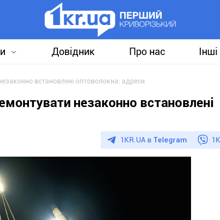
и
Довідник
Про нас
Інші
незаконно встановлені оптоволокна: адреси
емонтувати незаконно встановлені
1KR.UA в
Telegram
1K