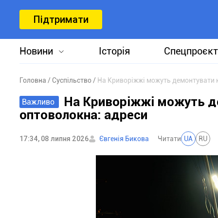
Підтримати
Новини
Історія
Спецпроєкт
Головна
Суспільство
На Криворіжжі можуть демонтувати 
На Криворіжжі можуть д
Важливо
оптоволокна: адреси
17:34, 08 липня 2026
Євгенія Бикова
Читати
UA
RU