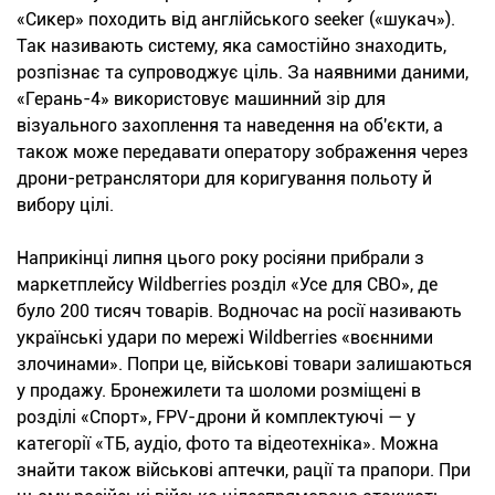
«Сикер» походить від англійського seeker («шукач»).
Так називають систему, яка самостійно знаходить,
розпізнає та супроводжує ціль. За наявними даними,
«Герань-4» використовує машинний зір для
візуального захоплення та наведення на об'єкти, а
також може передавати оператору зображення через
дрони-ретранслятори для коригування польоту й
вибору цілі.
Наприкінці липня цього року росіяни прибрали з
маркетплейсу Wildberries розділ «Усе для СВО», де
було 200 тисяч товарів. Водночас на росії називають
українські удари по мережі Wildberries «воєнними
злочинами». Попри це, військові товари залишаються
у продажу. Бронежилети та шоломи розміщені в
розділі «Спорт», FPV-дрони й комплектуючі — у
категорії «ТБ, аудіо, фото та відеотехніка». Можна
знайти також військові аптечки, рації та прапори. При