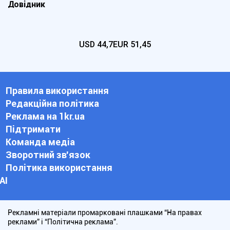
Довідник
USD
44,7
EUR
51,45
Правила використання
Редакційна політика
Реклама на 1kr.ua
Підтримати
Команда медіа
Зворотний зв'язок
Політика використання
АІ
Рекламні матеріали промарковані плашками “На правах
реклами” і “Політична реклама”.