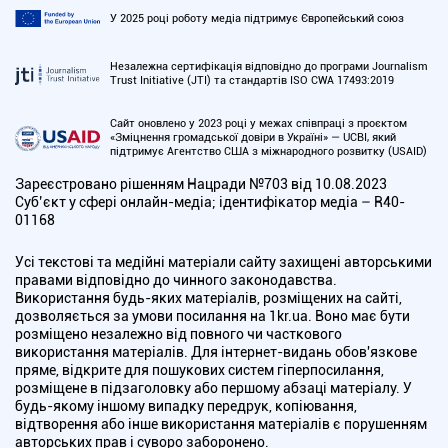
У 2025 році роботу медіа підтримує Європейський союз
Незалежна сертифікація відповідно до програми Journalism
Trust Initiative (JTI) та стандартів ISO CWA 17493:2019
Сайт оновлено у 2023 році у межах співпраці з проєктом
«Зміцнення громадської довіри в Україні» — UCBI, який
підтримує Агентство США з міжнародного розвитку (USAID)
Зареєстровано рішенням Нацради №703 від 10.08.2023
Cуб’єкт у сфері онлайн-медіа; ідентифікатор медіа – R40-
01168
Усі текстові та медійні матеріали сайту захищені авторськими
правами відповідно до чинного законодавства.
Використання будь-яких матеріалів, розміщених на сайті,
дозволяється за умови посилання на 1kr.ua. Воно має бути
розміщено незалежно від повного чи часткового
використання матеріалів. Для інтернет-видань обов'язкове
пряме, відкрите для пошукових систем гіперпосилання,
розміщене в підзаголовку або першому абзаці матеріалу. У
будь-якому іншому випадку передрук, копіювання,
відтворення або інше використання матеріалів є порушенням
авторських прав і суворо заборонено.