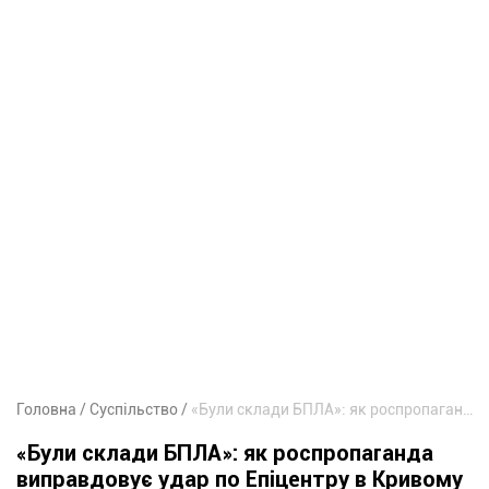
Головна
Суспільство
«Були склади БПЛА»: як роспропаганда виправдовує удар по Епіцентру в Кривому Розі
«Були склади БПЛА»: як роспропаганда
виправдовує удар по Епіцентру в Кривому