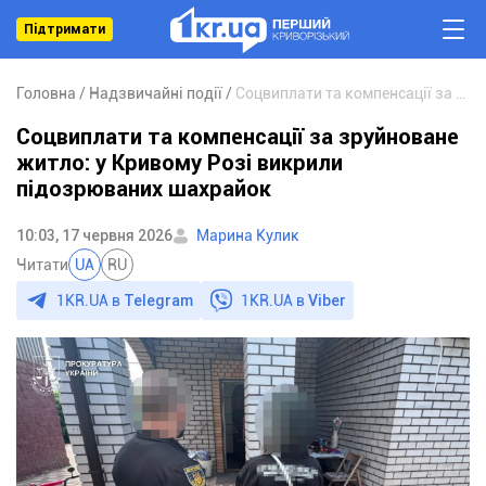
Підтримати
Головна
Надзвичайні події
Соцвиплати та компенсації за зруйноване житло: у Кривому Розі викрили підозрюваних шахрайок
Соцвиплати та компенсації за зруйноване
житло: у Кривому Розі викрили
підозрюваних шахрайок
10:03, 17 червня 2026
Марина Кулик
Читати
UA
RU
1KR.UA в
Telegram
1KR.UA в
Viber