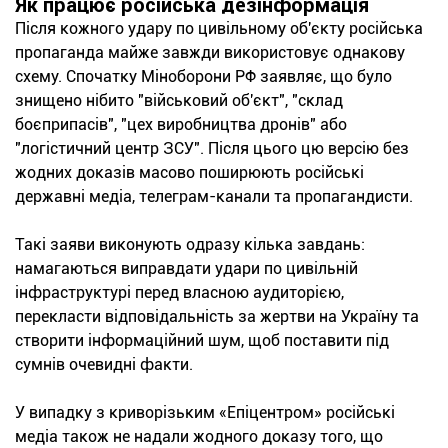
Як працює російська дезінформація
Після кожного удару по цивільному об'єкту російська
пропаганда майже завжди використовує однакову
схему. Спочатку Міноборони РФ заявляє, що було
знищено нібито "військовий об'єкт", "склад
боєприпасів", "цех виробництва дронів" або
"логістичний центр ЗСУ". Після цього цю версію без
жодних доказів масово поширюють російські
державні медіа, телеграм-канали та пропагандисти.
Такі заяви виконують одразу кілька завдань:
намагаються виправдати удари по цивільній
інфраструктурі перед власною аудиторією,
перекласти відповідальність за жертви на Україну та
створити інформаційний шум, щоб поставити під
сумнів очевидні факти.
У випадку з криворізьким «Епіцентром» російські
медіа також не надали жодного доказу того, що