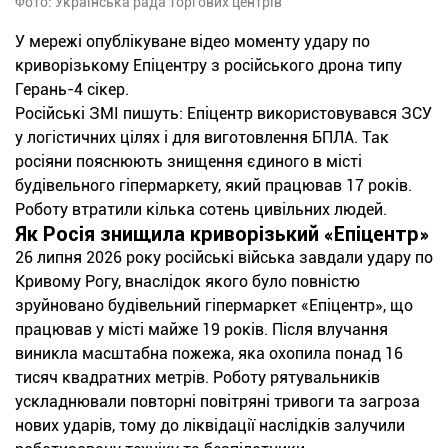
Фото: Українська рада торгових центрів
У мережі опублікуване відео моменту удару по
криворізькому Епіцентру з російського дрона типу
Герань-4 сікер.
Російські ЗМІ пишуть: Епіцентр використовувався ЗСУ
у логістичних цілях і для виготовлення БПЛА. Так
росіяни пояснюють знищення єдиного в місті
будівельного гіпермаркету, який працював 17 років.
Роботу втратили кілька сотень цивільних людей.
Як Росія знищила криворізький «Епіцентр»
26 липня 2026 року російські війська завдали удару по
Кривому Рогу, внаслідок якого було повністю
зруйновано будівельний гіпермаркет «Епіцентр», що
працював у місті майже 19 років. Після влучання
виникла масштабна пожежа, яка охопила понад 16
тисяч квадратних метрів. Роботу рятувальників
ускладнювали повторні повітряні тривоги та загроза
нових ударів, тому до ліквідації наслідків залучили