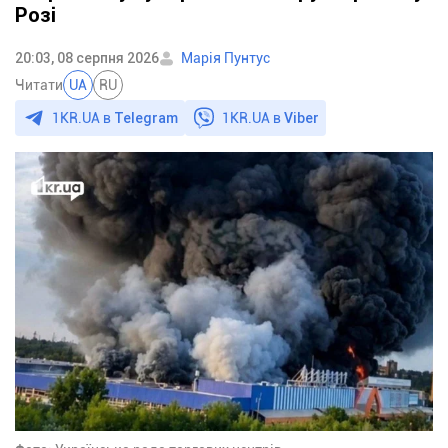
Розі
20:03, 08 серпня 2026
Марія Пунтус
Читати
UA
RU
1KR.UA в
Telegram
1KR.UA в
Viber