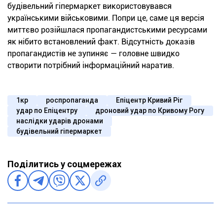
будівельний гіпермаркет використовувався
українськими військовими. Попри це, саме ця версія
миттєво розійшлася пропагандистськими ресурсами
як нібито встановлений факт. Відсутність доказів
пропагандистів не зупиняє — головне швидко
створити потрібний інформаційний наратив.
1кр
роспропаганда
Епіцентр Кривий Ріг
удар по Епіцентру
дроновий удар по Кривому Рогу
наслідки ударів дронами
будівельний гіпермаркет
Поділитись у соцмережах