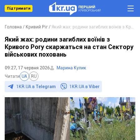
Підтримати
Головна
Кривий Ріг
Який жах: родини загиблих воїнів з Кривого Рогу скаржаться на стан Сектору військових поховань
Який жах: родини загиблих воїнів з
Кривого Рогу скаржаться на стан Сектору
військових поховань
09:27, 17 червня 2026
Марина Кулик
Читати
UA
RU
1KR.UA в
Telegram
1KR.UA в
Viber