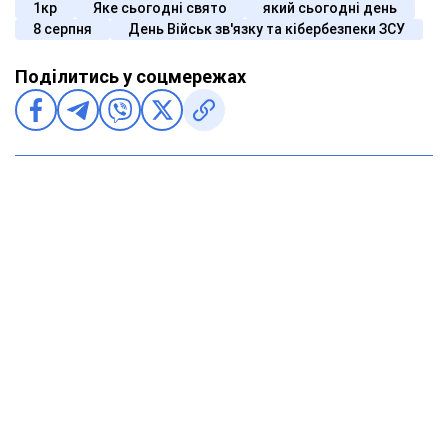
1кр
Яке сьогодні свято
який сьогодні день
8 серпня
День Військ зв'язку та кібербезпеки ЗСУ
Поділитись у соцмережах