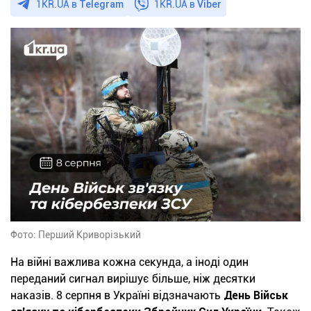
1KR.UA в
Telegram
1KR.UA в
Viber
Фото: Перший Криворізький
На війні важлива кожна секунда, а іноді один
переданий сигнал вирішує більше, ніж десятки
наказів. 8 серпня в Україні відзначають
День Військ