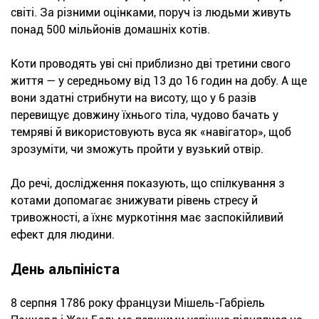
світі. За різними оцінками, поруч із людьми живуть
понад 500 мільйонів домашніх котів.
Коти проводять уві сні приблизно дві третини свого
життя — у середньому від 13 до 16 годин на добу. А ще
вони здатні стрибнути на висоту, що у 6 разів
перевищує довжину їхнього тіла, чудово бачать у
темряві й використовують вуса як «навігатор», щоб
зрозуміти, чи зможуть пройти у вузький отвір.
До речі, дослідження показують, що спілкування з
котами допомагає знижувати рівень стресу й
тривожності, а їхнє муркотіння має заспокійливий
ефект для людини.
День альпініста
8 серпня 1786 року французи Мішель-Габріель