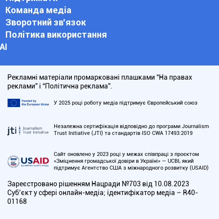
Команда медіа
Зворотний зв'язок
Політика використання
АІ
Рекламні матеріали промарковані плашками “На правах
реклами” і “Політична реклама”.
У 2025 році роботу медіа підтримує Європейський союз
Незалежна сертифікація відповідно до програми Journalism
Trust Initiative (JTI) та стандартів ISO CWA 17493:2019
Сайт оновлено у 2023 році у межах співпраці з проєктом
«Зміцнення громадської довіри в Україні» — UCBI, який
підтримує Агентство США з міжнародного розвитку (USAID)
Зареєстровано рішенням Нацради №703 від 10.08.2023
Cуб’єкт у сфері онлайн-медіа; ідентифікатор медіа – R40-
01168