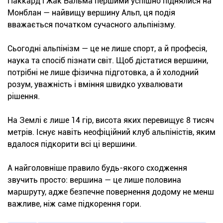
Паккард і Жак Бальма першими успішно піднялися на
Монблан — найвищу вершину Альп, ця подія
вважається початком сучасного альпінізму.
Сьогодні альпінізм — це не лише спорт, а й професія,
наука та спосіб пізнати світ. Щоб дістатися вершини,
потрібні не лише фізична підготовка, а й холодний
розум, уважність і вміння швидко ухвалювати
рішення.
На Землі є лише 14 гір, висота яких перевищує 8 тисяч
метрів. Існує навіть неофіційний клуб альпіністів, яким
вдалося підкорити всі ці вершини.
А найголовніше правило будь-якого сходження
звучить просто: вершина — це лише половина
маршруту, адже безпечне повернення додому не менш
важливе, ніж саме підкорення гори.