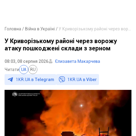
Головна
Війна в Україні
У Криворізькому районі через ворожу атаку пошкоджені склади з зерном
У Криворізькому районі через ворожу
атаку пошкоджені склади з зерном
08:03, 08 серпня 2026
Єлизавета Макарчева
Читати
UA
RU
1KR.UA в
Telegram
1KR.UA в
Viber