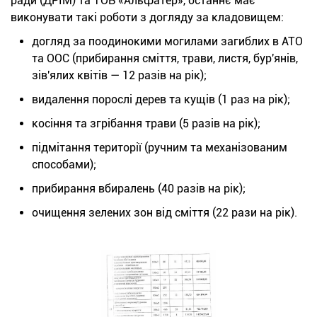
ради (ДРІМ) та ТОВ «Альфатер», останнє має
виконувати такі роботи з догляду за кладовищем:
догляд за поодинокими могилами загиблих в АТО
та ООС (прибирання сміття, трави, листя, бур'янів,
зів'ялих квітів — 12 разів на рік);
видалення порослі дерев та кущів (1 раз на рік);
косіння та згрібання трави (5 разів на рік);
підмітання території (ручним та механізованим
способами);
прибирання вбиралень (40 разів на рік);
очищення зелених зон від сміття (22 рази на рік).