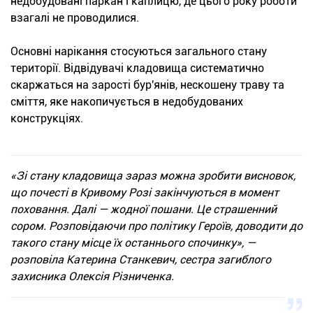
недобудовані паркан і каплицю, де цього року роботи
взагалі не проводилися.
Основні нарікання стосуються загального стану
території. Відвідувачі кладовища систематично
скаржаться на зарості бур'янів, нескошену траву та
сміття, яке накопичується в недобудованих
конструкціях.
«Зі стану кладовища зараз можна зробити висновок,
що почесті в Кривому Розі закінчуються в момент
поховання. Далі — жодної пошани. Це страшенний
сором. Розповідаючи про політику Героїв, доводити до
такого стану місце їх останнього спочинку», —
розповіла Катерина Станкевич, сестра загиблого
захисника Олексія Різниченка.