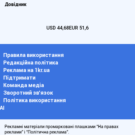
Довідник
USD
44,68
EUR
51,6
Правила використання
Редакційна політика
Реклама на 1kr.ua
Підтримати
Команда медіа
Зворотний зв'язок
Політика використання
АІ
Рекламні матеріали промарковані плашками “На правах
реклами” і “Політична реклама”.