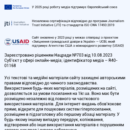
У 2025 році роботу медіа підтримує Європейський союз
Незалежна сертифікація відповідно до програми Journalism
Trust Initiative (JTI) та стандартів ISO CWA 17493:2019
Сайт оновлено у 2023 році у межах співпраці з проєктом
«Зміцнення громадської довіри в Україні» — UCBI, який
підтримує Агентство США з міжнародного розвитку (USAID)
Зареєстровано рішенням Нацради №703 від 10.08.2023
Cуб’єкт у сфері онлайн-медіа; ідентифікатор медіа – R40-
01168
Усі текстові та медійні матеріали сайту захищені авторськими
правами відповідно до чинного законодавства.
Використання будь-яких матеріалів, розміщених на сайті,
дозволяється за умови посилання на 1kr.ua. Воно має бути
розміщено незалежно від повного чи часткового
використання матеріалів. Для інтернет-видань обов'язкове
пряме, відкрите для пошукових систем гіперпосилання,
розміщене в підзаголовку або першому абзаці матеріалу. У
будь-якому іншому випадку передрук, копіювання,
відтворення або інше використання матеріалів є порушенням