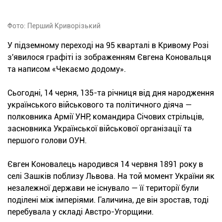
Фото: Перший Криворізький
У підземному переході на 95 кварталі в Кривому Розі
з'явилося графіті із зображенням Євгена Коновальця
та написом «Чекаємо додому».
Сьогодні, 14 черня, 135-та річниця від дня народження
українського військового та політичного діяча —
полковника Армії УНР, командира Січових стрільців,
засновника Української військової організації та
першого голови ОУН.
Євген Коновалець народився 14 червня 1891 року в
селі Зашків поблизу Львова. На той момент України як
незалежної держави не існувало — її території були
поділені між імперіями. Галичина, де він зростав, тоді
перебувала у складі Австро-Угорщини.