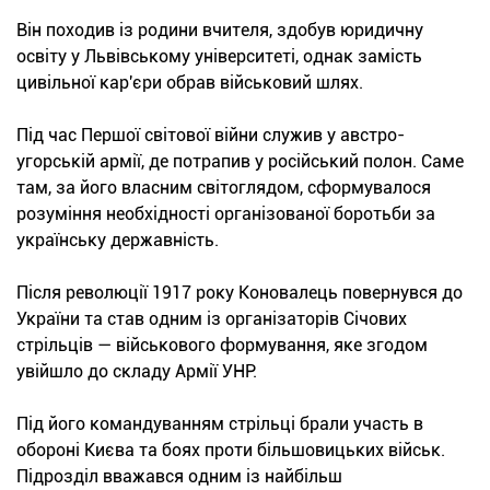
Він походив із родини вчителя, здобув юридичну
освіту у Львівському університеті, однак замість
цивільної кар'єри обрав військовий шлях.
Під час Першої світової війни служив у австро-
угорській армії, де потрапив у російський полон. Саме
там, за його власним світоглядом, сформувалося
розуміння необхідності організованої боротьби за
українську державність.
Після революції 1917 року Коновалець повернувся до
України та став одним із організаторів Січових
стрільців — військового формування, яке згодом
увійшло до складу Армії УНР.
Під його командуванням стрільці брали участь в
обороні Києва та боях проти більшовицьких військ.
Підрозділ вважався одним із найбільш