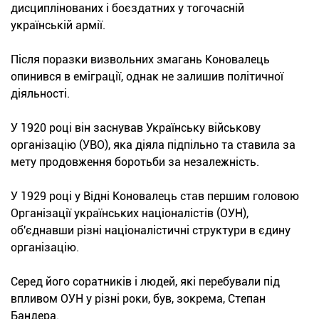
дисциплінованих і боєздатних у тогочасній
українській армії.
Після поразки визвольних змагань Коновалець
опинився в еміграції, однак не залишив політичної
діяльності.
У 1920 році він заснував Українську військову
організацію (УВО), яка діяла підпільно та ставила за
мету продовження боротьби за незалежність.
У 1929 році у Відні Коновалець став першим головою
Організації українських націоналістів (ОУН),
об'єднавши різні націоналістичні структури в єдину
організацію.
Серед його соратників і людей, які перебували під
впливом ОУН у різні роки, був, зокрема, Степан
Бандера.