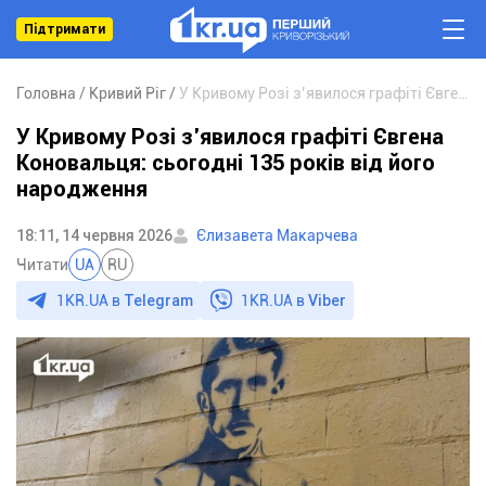
Підтримати
Головна
Кривий Ріг
У Кривому Розі з’явилося графіті Євгена Коновальця: сьогодні 135 років від його народження
У Кривому Розі з’явилося графіті Євгена
Коновальця: сьогодні 135 років від його
народження
18:11, 14 червня 2026
Єлизавета Макарчева
Читати
UA
RU
1KR.UA в
Telegram
1KR.UA в
Viber