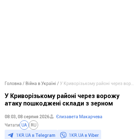
Головна
Війна в Україні
У Криворізькому районі через ворожу атаку пошкоджені склади з зерном
У Криворізькому районі через ворожу
атаку пошкоджені склади з зерном
08:03, 08 серпня 2026
Єлизавета Макарчева
Читати
UA
RU
1KR.UA в
Telegram
1KR.UA в
Viber