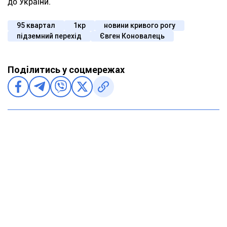
до України.
95 квартал
1кр
новини кривого рогу
підземний перехід
Євген Коновалець
Поділитись у соцмережах