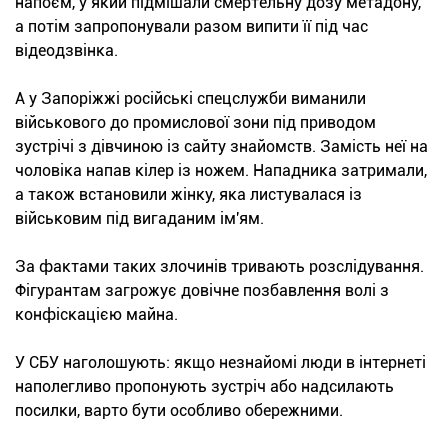
напоєм, у який підмішали смертельну дозу метадону,
а потім запропонували разом випити її під час
відеодзвінка.
А у Запоріжжі російські спецслужби виманили
військового до промислової зони під приводом
зустрічі з дівчиною із сайту знайомств. Замість неї на
чоловіка напав кілер із ножем. Нападника затримали,
а також встановили жінку, яка листувалася із
військовим під вигаданим ім'ям.
За фактами таких злочинів тривають розслідування.
Фігурантам загрожує довічне позбавлення волі з
конфіскацією майна.
У СБУ наголошують: якщо незнайомі люди в інтернеті
наполегливо пропонують зустріч або надсилають
посилки, варто бути особливо обережними.