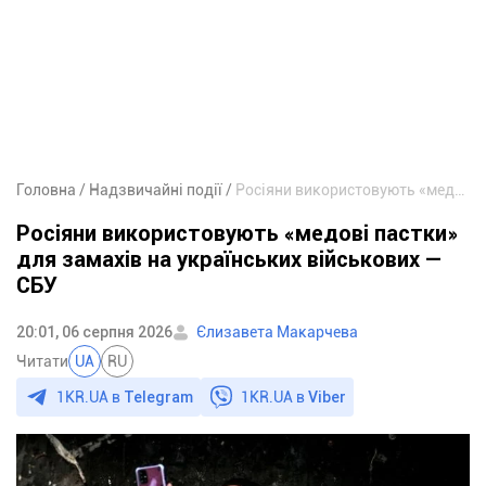
Головна
Надзвичайні події
Росіяни використовують «медові пастки» для замахів на українських військових — СБУ
Росіяни використовують «медові пастки»
для замахів на українських військових —
СБУ
20:01, 06 серпня 2026
Єлизавета Макарчева
Читати
UA
RU
1KR.UA в
Telegram
1KR.UA в
Viber