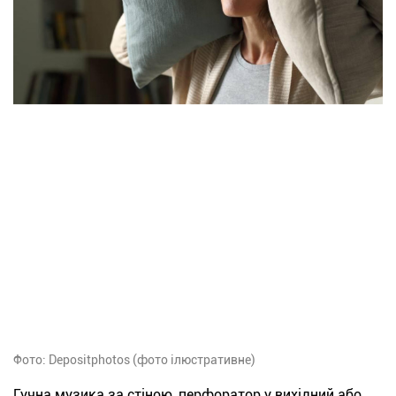
Фото: Depositphotos (фото ілюстративне)
Гучна музика за стіною, перфоратор у вихідний або