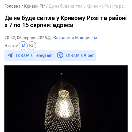
Головна
Кривий Ріг
Де не буде світла у Кривому Розі та районі з 7 по 15 серпня: адреси
Де не буде світла у Кривому Розі та районі
з 7 по 15 серпня: адреси
20:42, 06 серпня 2026
Єлизавета Макарчева
Читати
UA
RU
1KR.UA в
Telegram
1KR.UA в
Viber