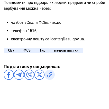
Повідомити про підозрілих людей, предмети чи спроби
вербування можна через:
чатбот «Спали ФСБшника»;
телефон 1516;
електронну пошту callcenter@ssu.gov.ua.
СБУ
ФСБ
1кр
медові пастки
Поділитись у соцмережах