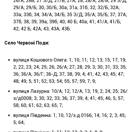
26/А; 26Б; 27 З/Д; 27/Б; 27А; 28; 28/А; 28/Б; 29 З/Д;
29/А; 29/Б; 30; 30/Б; 30а; 31а; 31б; 32; 32/Б; 32А;
33а; 33б; 34; 34/А; 34/Б; 35 З/Д; 35/А; 35/Б; 37; 37А;
37б; 38; 39; 39а; 39б; 40; 40 Б; 40а; 41; 41/А; 41/Б;
42; 42 Б; 42А; 43; 43А; 43Б.
Село Червоні Поди:
вулиця Кошового Олега: 1; 10; 11; 12; 13; 15; 17; 19;
2; 22; 23; 24; 25; 26; 26/А; 27; 28; 29; 3; 30; 31; 33; 35;
36; 36/А; 36/Г; 36-Д; 37; 38; 39; 4; 41; 42; 43; 45; 47;
48; 49; 5; 51; 52; 53; 54; 55; 57; 59; 7; 9;
вулиця Лазурна: 10/А; 12; 12/А; 13; 19; 2; 24; 25; 26/
з/д0008; 3; 30; 32; 33; 36; 37; 39; 4; 41; 45; 46; 5; 57;
58; 60; 61; 62; 63; 65; 7;
вулиця Південна: 1; 10; 12/з.д.0166; 14; 16; 2; 3; 45;
5; 64;