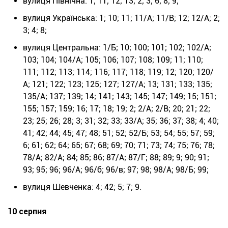
вулиця Північна: 1; 11; 12; 13; 2; 3; 6; 8; 9;
вулиця Українська: 1; 10; 11; 11/А; 11/В; 12; 12/А; 2;
3; 4; 8;
вулиця Центральна: 1/Б; 10; 100; 101; 102; 102/А;
103; 104; 104/А; 105; 106; 107; 108; 109; 11; 110;
111; 112; 113; 114; 116; 117; 118; 119; 12; 120; 120/
А; 121; 122; 123; 125; 127; 127/А; 13; 131; 133; 135;
135/А; 137; 139; 14; 141; 143; 145; 147; 149; 15; 151;
155; 157; 159; 16; 17; 18; 19; 2; 2/А; 2/В; 20; 21; 22;
23; 25; 26; 28; 3; 31; 32; 33; 33/А; 35; 36; 37; 38; 4; 40;
41; 42; 44; 45; 47; 48; 51; 52; 52/Б; 53; 54; 55; 57; 59;
6; 61; 62; 64; 65; 67; 68; 69; 70; 71; 73; 74; 75; 76; 78;
78/А; 82/А; 84; 85; 86; 87/А; 87/Г; 88; 89; 9; 90; 91;
93; 95; 96; 96/А; 96/б; 96/в; 97; 98; 98/А; 98/Б; 99;
вулиця Шевченка: 4; 42; 5; 7; 9.
10 серпня