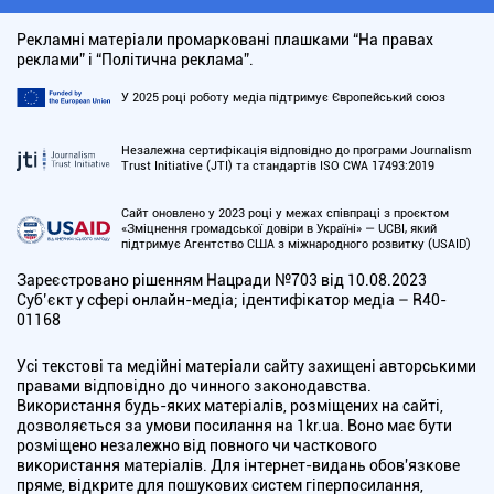
Рекламні матеріали промарковані плашками “На правах
реклами” і “Політична реклама”.
У 2025 році роботу медіа підтримує Європейський союз
Незалежна сертифікація відповідно до програми Journalism
Trust Initiative (JTI) та стандартів ISO CWA 17493:2019
Сайт оновлено у 2023 році у межах співпраці з проєктом
«Зміцнення громадської довіри в Україні» — UCBI, який
підтримує Агентство США з міжнародного розвитку (USAID)
Зареєстровано рішенням Нацради №703 від 10.08.2023
Cуб’єкт у сфері онлайн-медіа; ідентифікатор медіа – R40-
01168
Усі текстові та медійні матеріали сайту захищені авторськими
правами відповідно до чинного законодавства.
Використання будь-яких матеріалів, розміщених на сайті,
дозволяється за умови посилання на 1kr.ua. Воно має бути
розміщено незалежно від повного чи часткового
використання матеріалів. Для інтернет-видань обов'язкове
пряме, відкрите для пошукових систем гіперпосилання,