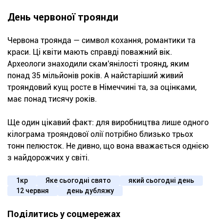
День червоної троянди
Червона троянда — символ кохання, романтики та
краси. Ці квіти мають справді поважний вік.
Археологи знаходили скам'янілості троянд, яким
понад 35 мільйонів років. А найстаріший живий
трояндовий кущ росте в Німеччині та, за оцінками,
має понад тисячу років.
Ще один цікавий факт: для виробництва лише одного
кілограма трояндової олії потрібно близько трьох
тонн пелюсток. Не дивно, що вона вважається однією
з найдорожчих у світі.
1кр
Яке сьогодні свято
який сьогодні день
12 червня
день дубляжу
Поділитись у соцмережах