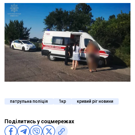
патрульна поліція
1кр
кривий ріг новини
Поділитись у соцмережах