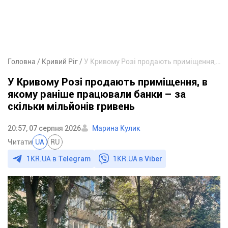
Головна
Кривий Ріг
У Кривому Розі продають приміщення, в якому раніше працювали банки – за скільки мільйонів гривень
У Кривому Розі продають приміщення, в
якому раніше працювали банки – за
скільки мільйонів гривень
20:57, 07 серпня 2026
Марина Кулик
Читати
UA
RU
1KR.UA в
Telegram
1KR.UA в
Viber