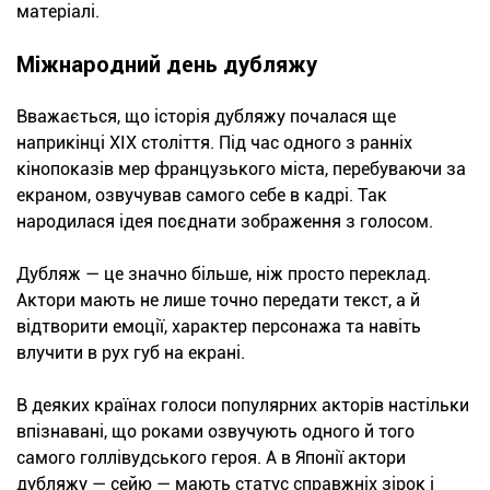
матеріалі.
Міжнародний день дубляжу
Вважається, що історія дубляжу почалася ще
наприкінці XIX століття. Під час одного з ранніх
кінопоказів мер французького міста, перебуваючи за
екраном, озвучував самого себе в кадрі. Так
народилася ідея поєднати зображення з голосом.
Дубляж — це значно більше, ніж просто переклад.
Актори мають не лише точно передати текст, а й
відтворити емоції, характер персонажа та навіть
влучити в рух губ на екрані.
В деяких країнах голоси популярних акторів настільки
впізнавані, що роками озвучують одного й того
самого голлівудського героя. А в Японії актори
дубляжу — сейю — мають статус справжніх зірок і