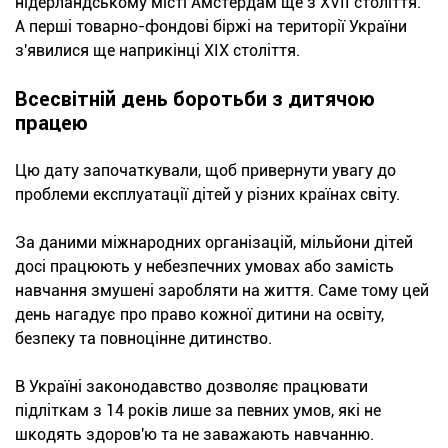
нідерландському місті Амстердам ще з XVII століття.
А перші товарно-фондові біржі на території України
з'явилися ще наприкінці XIX століття.
Всесвітній день боротьби з дитячою
працею
Цю дату започаткували, щоб привернути увагу до
проблеми експлуатації дітей у різних країнах світу.
За даними міжнародних організацій, мільйони дітей
досі працюють у небезпечних умовах або замість
навчання змушені заробляти на життя. Саме тому цей
день нагадує про право кожної дитини на освіту,
безпеку та повноцінне дитинство.
В Україні законодавство дозволяє працювати
підліткам з 14 років лише за певних умов, які не
шкодять здоров'ю та не заважають навчанню.