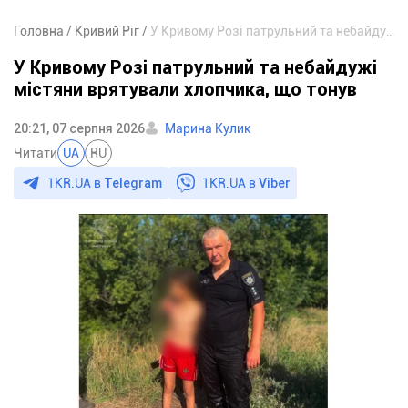
Головна
Кривий Ріг
У Кривому Розі патрульний та небайдужі містяни врятували хлопчика, що тонув
У Кривому Розі патрульний та небайдужі
містяни врятували хлопчика, що тонув
20:21, 07 серпня 2026
Марина Кулик
Читати
UA
RU
1KR.UA в
Telegram
1KR.UA в
Viber