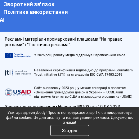
Зворотний зв'язок
Політика використання
АІ
Рекламні матеріали промарковані плашками “На правах
реклами” і “Політична реклама”.
У 2025 році роботу медіа підтримує Європейський союз
Незалежна сертифікація відповідно до програми Journalism
Trust Initiative (JTI) та стандартів ISO CWA 17493:2019
Сайт оновлено у 2023 році у межах співпраці з проєктом
«Зміцнення громадської довіри в Україні» — UCBI, який
підтримує Агентство США з міжнародного розвитку (USAID)
Зареєстровано рішенням Нацради №703 від 10.08.2023
Cуб’єкт у сфері онлайн-медіа; ідентифікатор медіа – R40-
Усе гаразд, everybody! Просто попереджаємо, що 1kr.ua використовує
01168
файли cookies. Це для аналізу та налаштування реклами. Дякуємо, що
з нами!
Згоден
Усі текстові та медійні матеріали сайту захищені авторськими
правами відповідно до чинного законодавства.