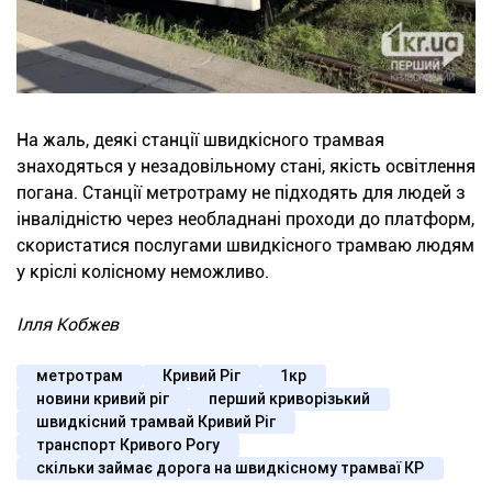
На жаль, деякі станції швидкісного трамвая
знаходяться у незадовільному стані, якість освітлення
погана. Станції метротраму не підходять для людей з
інвалідністю через необладнані проходи до платформ,
скористатися послугами швидкісного трамваю людям
у кріслі колісному неможливо.
Ілля Кобжев
метротрам
Кривий Ріг
1кр
новини кривий ріг
перший криворізький
швидкісний трамвай Кривий Ріг
транспорт Кривого Рогу
скільки займає дорога на швидкісному трамваї КР