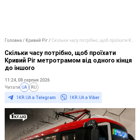
Головна
Кривий Ріг
Скільки часу потрібно, щоб проїхати Кривий Ріг метротрамом від одного кінця до іншого
Скільки часу потрібно, щоб проїхати
Кривий Ріг метротрамом від одного кінця
до іншого
11:24, 08 серпня 2026
Читати
UA
RU
1KR.UA в
Telegram
1KR.UA в
Viber