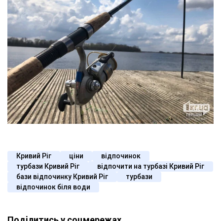
Кривий Ріг
ціни
відпочинок
турбази Кривий Ріг
відпочити на турбазі Кривий Ріг
бази відпочинку Кривий Ріг
турбази
відпочинок біля води
Поділитись у соцмережах