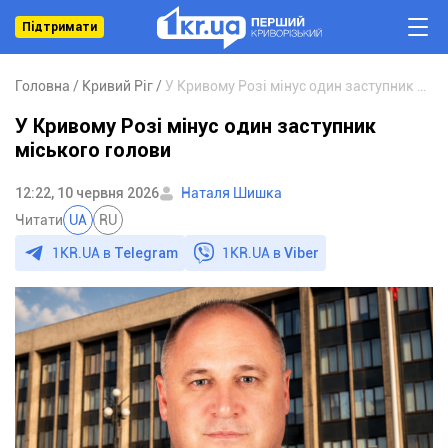
Підтримати
Головна
Кривий Ріг
У Кривому Розі мінус один заступник міського голови
У Кривому Розі мінус один заступник
міського голови
12:22, 10 червня 2026
Наталя Шишка
Читати
UA
RU
1KR.UA в
Telegram
1KR.UA в
Viber