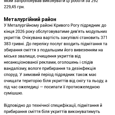
який запропонував виконувати ці роботи за 292
229,45 грн.
Металургійний район
У Металургійному районі Кривого Рогу підрядник до
кінця 2026 року обслуговуватиме дев'ять модульних
укриттів. Очікувана вартість закупівлі становить 371
383 гривні. До переліку послуг входить підмітання та
збирання сміття з подальшим його вивезенням на
міське звалище, очищення укриттів від
несанкціонованої реклами, оголошень і слідів
вандалізму, вологе прибирання та дезінфекція
споруд. У зимовий період підрядник також має
очищати територію біля укриттів від снігу та льоду, а
під час ожеледиці — посипати її протиожеледною
сумішшю.
Відповідно до технічної специфікації, підмітання й
прибирання сміття біля укриттів виконуватимуть