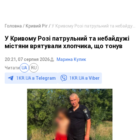
Головна
Кривий Ріг
У Кривому Розі патрульний та небайдужі містяни врятували хлопчика, що тонув
У Кривому Розі патрульний та небайдужі
містяни врятували хлопчика, що тонув
20:21, 07 серпня 2026
Марина Кулик
Читати
UA
RU
1KR.UA в
Telegram
1KR.UA в
Viber