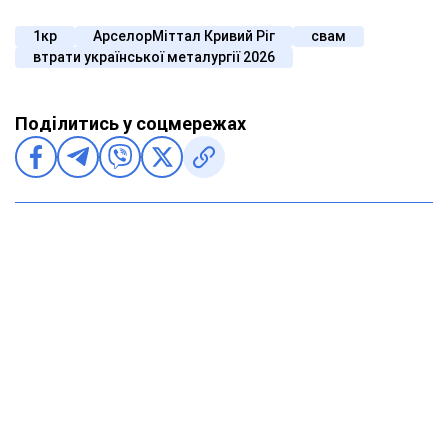
1кр
АрселорМіттал Кривий Ріг
свам
втрати української металургії 2026
Поділитись у соцмережах