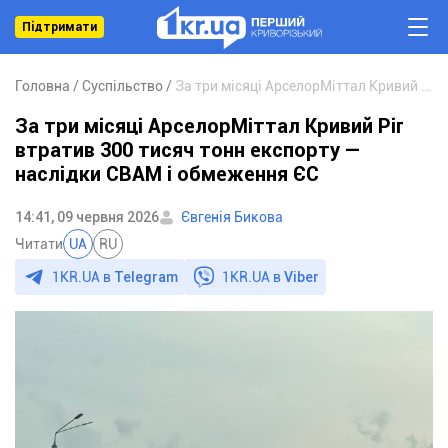
Підтримати
Головна
Суспільство
За три місяці АрселорМіттал Кривий Ріг втратив 300 тисяч тонн експорту — наслідки CBAM і обмеження ЄС
За три місяці АрселорМіттал Кривий Ріг
втратив 300 тисяч тонн експорту —
наслідки CBAM і обмеження ЄС
14:41, 09 червня 2026
Євгенія Бикова
Читати
UA
RU
1KR.UA в
Telegram
1KR.UA в
Viber