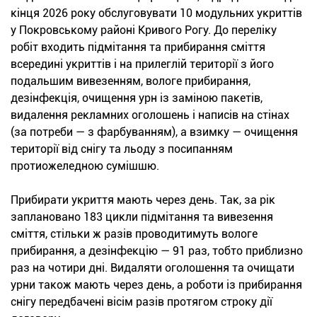
кінця 2026 року обслуговувати 10 модульних укриттів
у Покровському районі Кривого Рогу. До переліку
робіт входить підмітання та прибирання сміття
всередині укриттів і на прилеглій території з його
подальшим вивезенням, вологе прибирання,
дезінфекція, очищення урн із заміною пакетів,
видалення рекламних оголошень і написів на стінах
(за потреби — з фарбуванням), а взимку — очищення
території від снігу та льоду з посипанням
протиожеледною сумішшю.
Прибирати укриття мають через день. Так, за рік
заплановано 183 цикли підмітання та вивезення
сміття, стільки ж разів проводитимуть вологе
прибирання, а дезінфекцію — 91 раз, тобто приблизно
раз на чотири дні. Видаляти оголошення та очищати
урни також мають через день, а роботи із прибирання
снігу передбачені вісім разів протягом строку дії