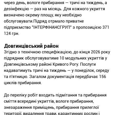
через день, вологе прибирання — тричі на тиждень, а
дезінфекцію — раз на місяць. Для кожного укриття
визначено окрему площу, яку необхідно
обслуговувати.Підряд отрмало приватне
підприємство "ІНТЕРФІНАНСГРУП" з пропозицією 371
124 грн.
Довгинцівський район
Згідно з технічною специфікацією, до кінця 2026 року
підрядник обслуговуватиме 10 модульних укриттів у
Довгинцівському районі Кривого Рогу. Послуги
надаватимуть тричі на тиждень — у понеділок, середу
та п'ятницю. Загалом документація передбачає 156
циклів прибирання.
До переліку робіт входить підмітання та прибирання
сміття всередині укриттів, вологе прибирання,
знезараження приміщень, прибирання прилеглої
території, видалення трави, карантинних рослин і