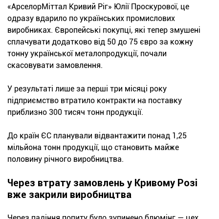
«АрселорМіттал Кривий Ріг» Юлії Проскурової, це
одразу вдарило по українських промислових
виробниках. Європейські покупці, які тепер змушені
сплачувати додатково від 50 до 75 євро за кожну
тонну української металопродукції, почали
скасовувати замовлення.
У результаті лише за перші три місяці року
підприємство втратило контракти на поставку
приблизно 300 тисяч тонн продукції.
До країн ЄС планували відвантажити понад 1,25
мільйона тонн продукції, що становить майже
половину річного виробництва.
Через втрату замовлень у Кривому Розі
вже закрили виробництва
Через падіння попиту було зупинено блюмінг — цех,