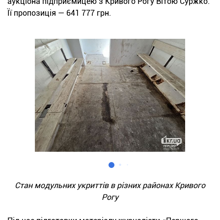
аукціона підприємицею з Кривого Рогу Вітою Суржко.
Її пропозиція — 641 777 грн.
Стан модульних укриттів в різних районах Кривого
Рогу