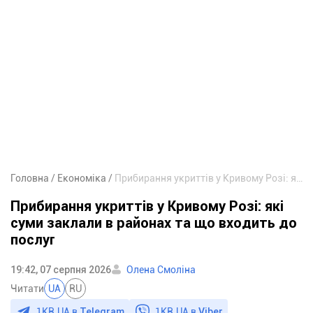
Головна
Економіка
Прибирання укриттів у Кривому Розі: які суми заклали в районах та що входить до послуг
Прибирання укриттів у Кривому Розі: які
суми заклали в районах та що входить до
послуг
19:42, 07 серпня 2026
Олена Смоліна
Читати
UA
RU
1KR.UA в
Telegram
1KR.UA в
Viber