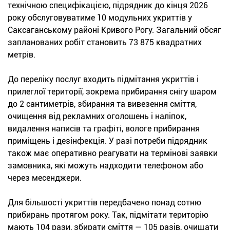
технічною специфікацією, підрядник до кінця 2026
року обслуговуватиме 10 модульних укриттів у
Саксаганському районі Кривого Рогу. Загальний обсяг
запланованих робіт становить 73 875 квадратних
метрів.
До переліку послуг входить підмітання укриттів і
прилеглої території, зокрема прибирання снігу шаром
до 2 сантиметрів, збирання та вивезення сміття,
очищення від рекламних оголошень і наліпок,
видалення написів та графіті, вологе прибирання
приміщень і дезінфекція. У разі потреби підрядник
також має оперативно реагувати на термінові заявки
замовника, які можуть надходити телефоном або
через месенджери.
Для більшості укриттів передбачено понад сотню
прибирань протягом року. Так, підмітати територію
мають 104 рази, збирати сміття — 105 разів, очищати