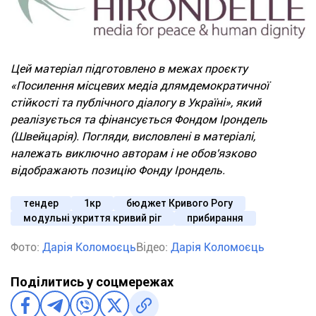
Цей матеріал підготовлено в межах проєкту
«Посилення місцевих медіа длямдемократичної
стійкості та публічного діалогу в Україні», який
реалізується та фінансується Фондом Ірондель
(Швейцарія). Погляди, висловлені в матеріалі,
належать виключно авторам і не обов'язково
відображають позицію Фонду Ірондель.
тендер
1кр
бюджет Кривого Рогу
модульні укриття кривий ріг
прибирання
Фото:
Дарія Коломоєць
Відео:
Дарія Коломоєць
Поділитись у соцмережах