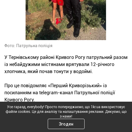
Фото: Патрульна поліція
У Тернівському районі Кривого Рогу патрульний разом
із небайдужими містянами врятували 12-річного
хлопчика, який почав тонути у водоймі.
Про це повідомляє «Перший Криворізький» із
посиланням на telegram-канал Патрульної поліції
Кривого Рогу.
Усе гаразд, everybody! Просто попереджаємо, що 1kr.ua використовує
файли cookies. Це для аналізу та налаштування реклами. Дякуємо, що
7 серпня близько 17:00 до поліції надійшло
з нами!
повідомлення про дитину, яка тоне біля мосту в
Згоден
Тернівському районі. Вже на місці заявниця показала