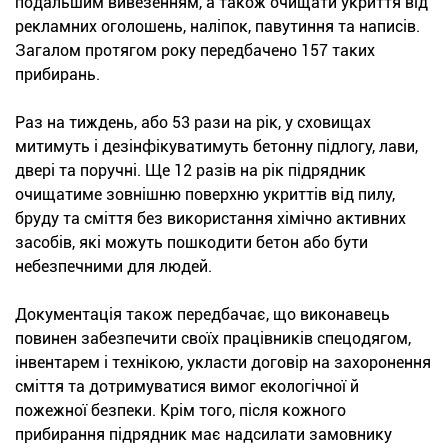
подальшим вивезенням, а також очищати укриття від
рекламних оголошень, наліпок, павутиння та написів.
Загалом протягом року передбачено 157 таких
прибирань.
Раз на тиждень, або 53 рази на рік, у сховищах
митимуть і дезінфікуватимуть бетонну підлогу, лави,
двері та поручні. Ще 12 разів на рік підрядник
очищатиме зовнішню поверхню укриттів від пилу,
бруду та сміття без використання хімічно активних
засобів, які можуть пошкодити бетон або бути
небезпечними для людей.
Документація також передбачає, що виконавець
повинен забезпечити своїх працівників спецодягом,
інвентарем і технікою, укласти договір на захоронення
сміття та дотримуватися вимог екологічної й
пожежної безпеки. Крім того, після кожного
прибирання підрядник має надсилати замовнику