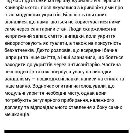
Під час підготовки матеріалу журналісти «Першого
Криворізького» поспілкувалися з криворіжцями про
стан модульних укриттів. Більшість опитаних
зізналися, що намагаються не користуватися ними
саме через санітарний стан. Люди скаржилися на
неприємний запах, сміття, випадки, коли укриття
використовують як туалети, а також на присутність
безхатченків. Дехто розповів, що всередині бачив
шприци та інше сміття, а інші зазначили, що бояться
заходити до укриттів через антисанітарію. Частина
респондентів також звернула увагу на випадки
вандалізму — пошкоджені лавки, написи на стінах та
інше майно. Водночас опитані наголошували, що
модульні укриття необхідні місту, однак вони
потребують регулярного прибирання, належного
догляду та відповідального ставлення з боку самих
мешканців.