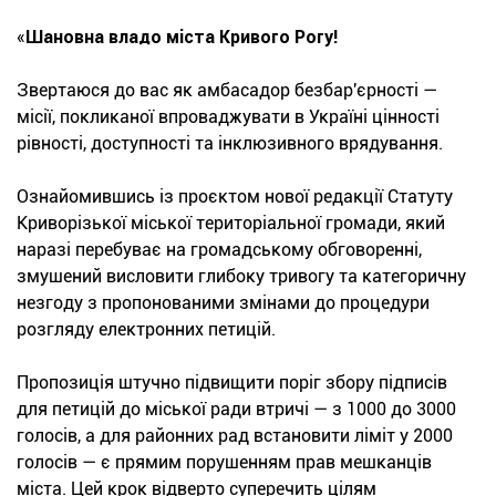
«
Шановна владо міста Кривого Рогу!
Звертаюся до вас як амбасадор безбар'єрності —
місії, покликаної впроваджувати в Україні цінності
рівності, доступності та інклюзивного врядування.
Ознайомившись із проєктом нової редакції Статуту
Криворізької міської територіальної громади, який
наразі перебуває на громадському обговоренні,
змушений висловити глибоку тривогу та категоричну
незгоду з пропонованими змінами до процедури
розгляду електронних петицій.
Пропозиція штучно підвищити поріг збору підписів
для петицій до міської ради втричі — з 1000 до 3000
голосів, а для районних рад встановити ліміт у 2000
голосів — є прямим порушенням прав мешканців
міста. Цей крок відверто суперечить цілям