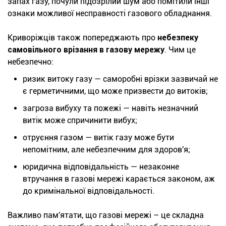
запах газу, почули підозрілий шум або помітили інші
ознаки можливої несправності газового обладнання.
Криворіжців також попереджають про
небезпеку
самовільного врізання в газову мережу
. Чим це
небезпечно:
ризик витоку газу — саморобні врізки зазвичай не
є герметичними, що може призвести до витоків;
загроза вибуху та пожежі — навіть незначний
витік може спричинити вибух;
отруєння газом — витік газу може бути
непомітним, але небезпечним для здоров'я;
юридична відповідальність — незаконне
втручання в газові мережі карається законом, аж
до кримінальної відповідальності.
Важливо пам'ятати, що газові мережі – це складна