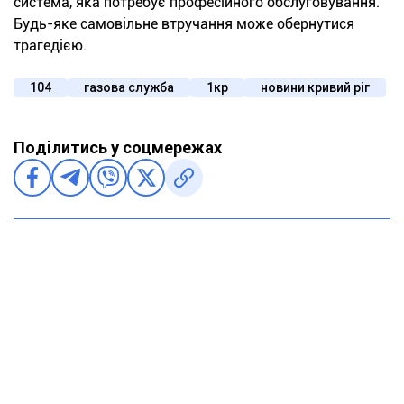
система, яка потребує професійного обслуговування.
Будь-яке самовільне втручання може обернутися
трагедією.
104
газова служба
1кр
новини кривий ріг
Поділитись у соцмережах