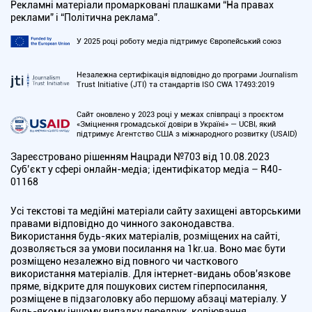
Рекламні матеріали промарковані плашками “На правах
реклами” і “Політична реклама”.
У 2025 році роботу медіа підтримує Європейський союз
Незалежна сертифікація відповідно до програми Journalism
Trust Initiative (JTI) та стандартів ISO CWA 17493:2019
Сайт оновлено у 2023 році у межах співпраці з проєктом
«Зміцнення громадської довіри в Україні» — UCBI, який
підтримує Агентство США з міжнародного розвитку (USAID)
Зареєстровано рішенням Нацради №703 від 10.08.2023
Cуб’єкт у сфері онлайн-медіа; ідентифікатор медіа – R40-
01168
Усі текстові та медійні матеріали сайту захищені авторськими
правами відповідно до чинного законодавства.
Використання будь-яких матеріалів, розміщених на сайті,
дозволяється за умови посилання на 1kr.ua. Воно має бути
розміщено незалежно від повного чи часткового
використання матеріалів. Для інтернет-видань обов'язкове
пряме, відкрите для пошукових систем гіперпосилання,
розміщене в підзаголовку або першому абзаці матеріалу. У
будь-якому іншому випадку передрук, копіювання,