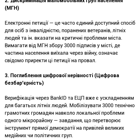
2. Дискримінація маломобільних груп населення
(МГН)
Електронні петиції — це часто єдиний доступний спосіб
для осіб з інвалідністю, поранених ветеранів, літніх
людей та ін. вказати на критичні проблеми міста.
Вимагати від МГН збору 3000 підписів у місті, де
частина населення виїхала через війну, означає
свідомо приректи ці петиції на провал.
3. Поглиблення цифрової нерівності (Цифрова
безбар'єрність)
Верифікація через BankID та ЕЦП вже є ускладненням
для багатьох літніх людей. Мобілізувати 3000 технічно
грамотних громадян навколо локальної проблеми
одного мікрорайону — завдання, що перетворює
інструмент прямої демократії на привілей великих
медійних чи політичних груп.