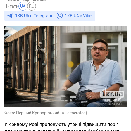
Читати
UA
RU
1KR.UA в
Telegram
1KR.UA в
Viber
Фото: Перший Криворізький (AI-generated)
У Кривому Розі пропонують утричі підвищити поріг