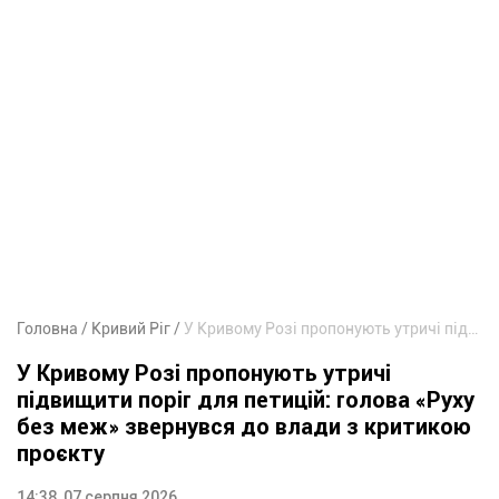
Головна
Кривий Ріг
У Кривому Розі пропонують утричі підвищити поріг для петицій: голова «Руху без меж» звернувся до влади з критикою проєкту
У Кривому Розі пропонують утричі
підвищити поріг для петицій: голова «Руху
без меж» звернувся до влади з критикою
проєкту
14:38, 07 серпня 2026