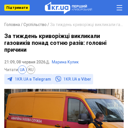
Підтримати
Головна
Суспільство
За тиждень криворіжці викликали газовиків понад сотню разів: головні причини
За тиждень криворіжці викликали
газовиків понад сотню разів: головні
причини
21:09, 08 червня 2026
Марина Кулик
Читати
UA
RU
1KR.UA в
Telegram
1KR.UA в
Viber