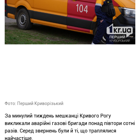
Фото: Перший Криворізький
За минулий тиждень мешканці Кривого Рогу
викликали аварійні газові бригади понад півтори сотні
разів. Серед звернень були й ті, що траплялися
найчастіше.