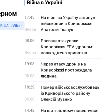
Війна в Україні
зерном
17:43
На війні за Україну загинув
військовий з Криворіжжя
R.UA в
Viber
Вчора
Анатолій Ткачук
08:06
Росіяни атакували
Криворіжжя FPV-дроном:
Вчора
пошкоджена приватна
оселя
19:08
Через атаку дронів на
Криворіжжі постраждала
06.08
людина
18:29
Помер військовослужбовець
із Криворізького району
06.08
Олексій Зуєнко
14:42
На щиті додому повернувся