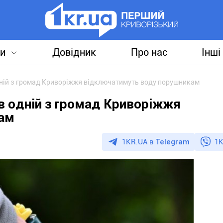
и
Довідник
Про нас
Інші
дній з громад Криворіжжя відключатимуть воду порушникам
в одній з громад Криворіжжя
ам
1KR.UA в
Telegram
1K