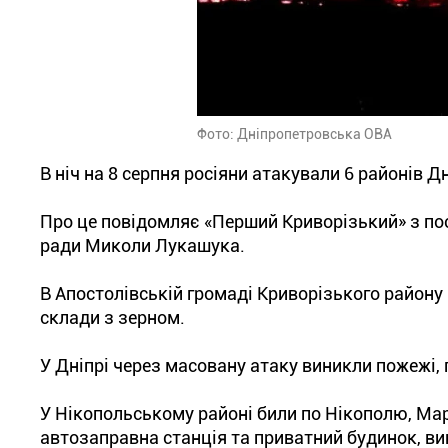
Фото: Дніпропетровська ОВА
В ніч на 8 серпня росіяни атакували 6 районів Д
Про це повідомляє «Перший Криворізький» з по
ради Миколи Лукашука.
В Апостолівській громаді Криворізького району
склади з зерном.
У Дніпрі через масовану атаку виникли пожежі,
У Нікопольському районі били по Нікополю, Ма
автозаправна станція та приватний будинок, ви