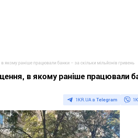
в якому раніше працювали банки – за скільки мільйонів гривень
щення, в якому раніше працювали б
1KR.UA в
Telegram
1K