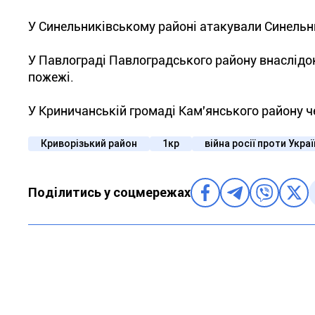
У Синельниківському районі атакували Синельн
У Павлограді Павлоградського району внаслідо
пожежі.
У Криничанській громаді Кам'янського району ч
Криворізький район
1кр
війна росії проти Укра
Поділитись у соцмережах