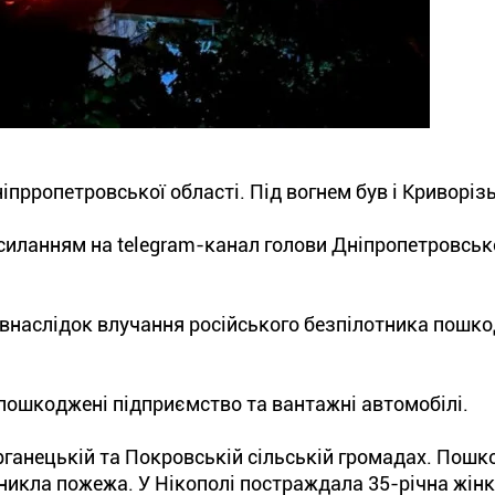
ніпрропетровської області. Під вогнем був і Криворіз
силанням на telegram-канал голови Дніпропетровсько
 внаслідок влучання російського безпілотника пошк
 пошкоджені підприємство та вантажні автомобілі.
рганецькій та Покровській сільській громадах. Пошк
никла пожежа. У Нікополі постраждала 35-річна жінк