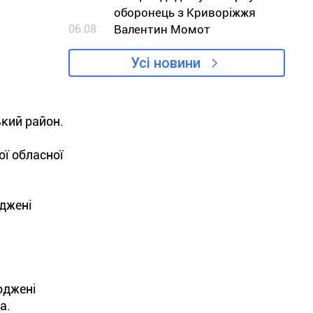
оборонець з Криворіжжя
06.08
Валентин Момот
Усі новини
ький район.
ї обласної
оджені
оджені
а.