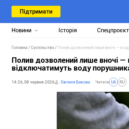
Підтримати
Новини
Історія
Спецпроєкт
Головна
Суспільство
Полив дозволений лише вночі — в о
Полив дозволений лише вночі — 
відключатимуть воду порушник
14:26, 08 червня 2026
Євгенія Бикова
Читати
UA
RU