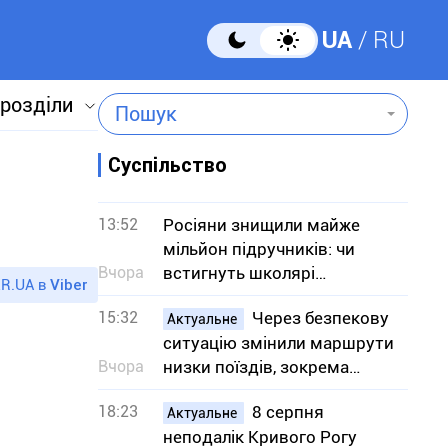
UA
RU
 розділи
Пошук
Суспільство
13:52
Росіяни знищили майже
мільйон підручників: чи
Вчора
встигнуть школярі
R.UA в
Viber
отримати книги до
15:32
Через безпекову
навчального року
Актуальне
ситуацію змінили маршрути
Вчора
низки поїздів, зокрема
сполученням з Кривим
18:23
8 серпня
Рогом
Актуальне
неподалік Кривого Рогу