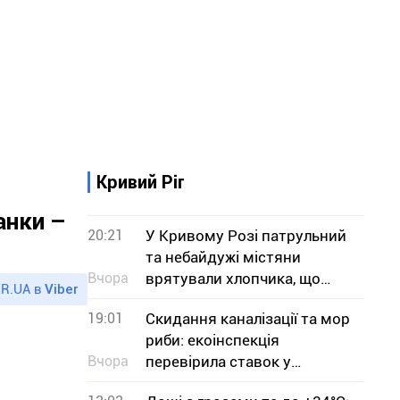
Кривий Ріг
анки –
20:21
У Кривому Розі патрульний
та небайдужі містяни
Вчора
врятували хлопчика, що
R.UA в
Viber
тонув
19:01
Скидання каналізації та мор
риби: екоінспекція
Вчора
перевірила ставок у
Кривому Розі