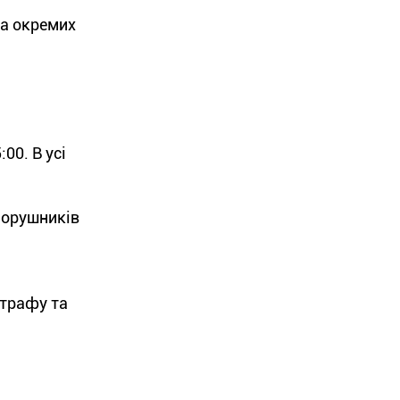
на окремих
00. В усі
порушників
штрафу та