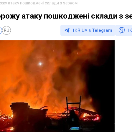
рожу атаку пошкоджені склади з зерном
орожу атаку пошкоджені склади з 
1KR.UA в
Telegram
1K
A
RU