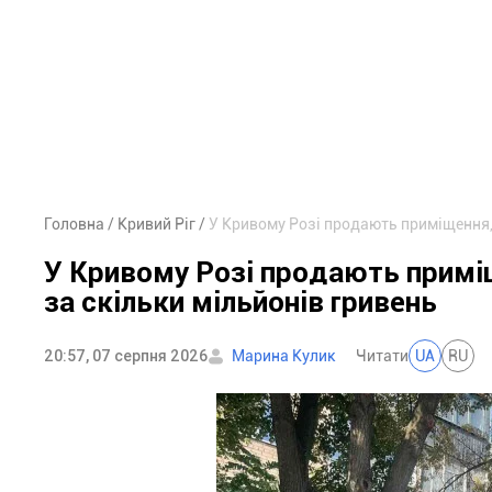
Головна
Кривий Ріг
У Кривому Розі продають приміщення, 
У Кривому Розі продають примі
за скільки мільйонів гривень
20:57, 07 серпня 2026
Марина Кулик
Читати
UA
RU