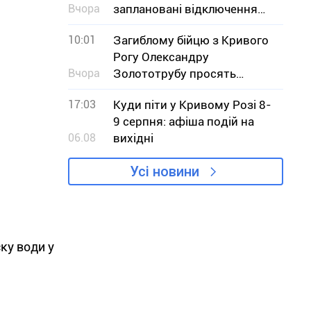
Вчора
заплановані відключення
світла – адреси
10:01
Загиблому бійцю з Кривого
Рогу Олександру
Вчора
Золототрубу просять
присвоїти звання Героя
17:03
Куди піти у Кривому Розі 8-
України
9 серпня: афіша подій на
06.08
вихідні
Усі новини
ку води у